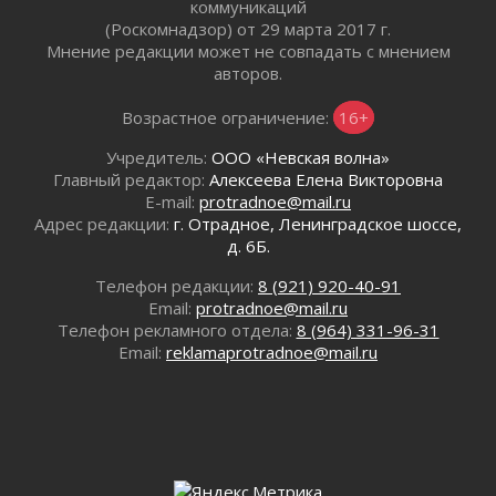
коммуникаций
01 августа 2026
(Роскомнадзор) от 29 марта 2017 г.
Один в поле — не воин
Мнение редакции может не совпадать с мнением
авторов.
01 августа 2026
Пик топливного кризиса в регионе прошёл
Возрастное ограничение:
16+
31 июля 2026
О мужестве, долге и стойкости
Учредитель:
ООО «Невская волна»
Главный редактор:
Алексеева Елена Викторовна
31 июля 2026
E-mail:
protradnoe@mail.ru
Ленинградцы — бойцам «Барс-Ленинградец»
Адрес редакции:
г. Отрадное, Ленинградское шоссе,
31 июля 2026
д. 6Б.
Маршрутами будущего — к заветной цели
Телефон редакции:
8 (921) 920-40-91
31 июля 2026
Email:
protradnoe@mail.ru
«Корвет» на страже
Телефон рекламного отдела:
8 (964) 331-96-31
31 июля 2026
Email:
reklamaprotradnoe@mail.ru
Правила для жизни
31 июля 2026
С рабочим визитом
31 июля 2026
В Шлиссельбурге прошла акция «Белый