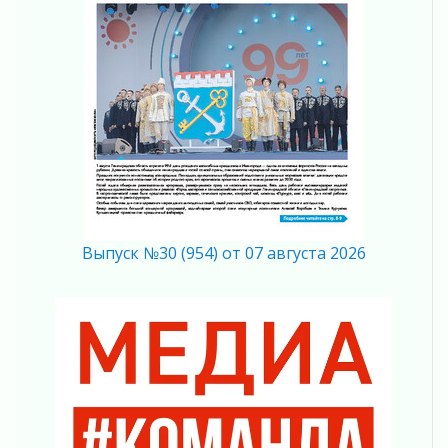
03 августа 2026
Музеи Ленобласти обновляют пространства
03 августа 2026
Новая площадка: 2027
03 августа 2026
Часть медиков в Ленобласти сможет
рассчитывать на доплату от региона
03 августа 2026
За сутки в Ленинградской области
ликвидировали 10 пожаров
03 августа 2026
Выпуск №30 (954) от 07 августа 2026
Клюква наливается, но в корзинку пока не
просится
03 августа 2026
Строительные компании Ленобласти
подняли зарплаты почти на 40% за год
03 августа 2026
Шесть новых жизней в честь дня рождения
Ленинградской области
03 августа 2026