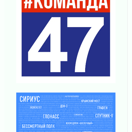
Уроки безопасности для детей и взрослых
03 августа 2026
Ленобласть отмечает День Воздушно-
десантных войск
02 августа 2026
«Активное лето»
02 августа 2026
Ленобласть отметила заслуги жителей перед
регионом и страной
02 августа 2026
Ладога — не пруд
02 августа 2026
ПСК через Гослуслуги напомнит жителям
Ленинградской области о неоплаченных
счетах
02 августа 2026
Пропавшего подростка нашли в Кировском
районе Ленобласти
02 августа 2026