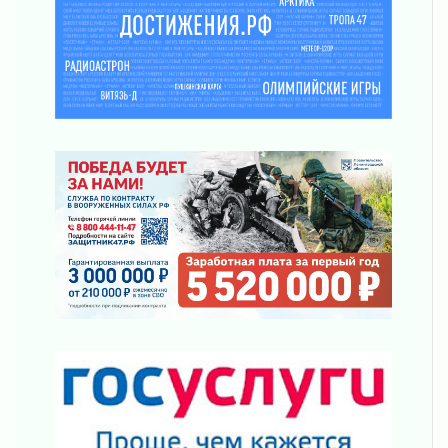
Жителям Ленобласти напомнили, как
действовать при укусе клеща
02 августа 2026
В Ивангороде назвали новых почетных
граждан Ленинградской области
02 августа 2026
Готовность №1
02 августа 2026
Километровые столбы «Дороги жизни»
отправили на реставрацию
02 августа 2026
Ленобласть внедрила передовую подготовку
операторов БПЛА
02 августа 2026
В Ивангороде появилась «Избушка-
воробушка»
02 августа 2026
Юхла, мука, кантеле и Водяной
01 августа 2026
Лето катится с горки