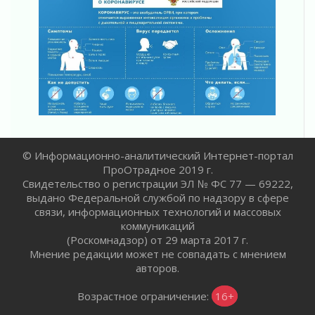
Маршрутами будущего — к заветной цели
31 июля 2026
«Корвет» на страже
31 июля 2026
Правила для жизни
31 июля 2026
С рабочим визитом
31 июля 2026
В Шлиссельбурге прошла акция «Белый
кораблик Памяти»
© Информационно-аналитический Интернет-портал
31 июля 2026
ПроОтрадное 2019 г.
Новые возможности для творчества
Свидетельство о регистрации ЭЛ № ФС 77 — 69222,
выдано Федеральной службой по надзору в сфере
31 июля 2026
связи, информационных технологий и массовых
За сухими цифрами — реальная жизнь
коммуникаций
31 июля 2026
(Роскомнадзор) от 29 марта 2017 г.
От инженера-создателя к волонтёрам
Мнение редакции может не совпадать с мнением
«Созидателям»
авторов.
31 июля 2026
Возрастное ограничение:
16+
Генеральная репетиция векового юбилея
31 июля 2026