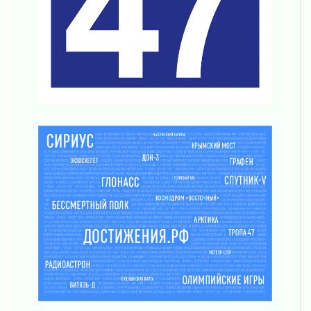
Ленобласть внедрила передовую подготовку
операторов БПЛА
02 августа 2026
В Ивангороде появилась «Избушка-
воробушка»
02 августа 2026
Юхла, мука, кантеле и Водяной
01 августа 2026
Лето катится с горки
01 августа 2026
В Ленобласти открылась экспозиция к 150-
летию Билибина
01 августа 2026
Лето без гаджетов
01 августа 2026
Болезнь девственниц и вампиров
01 августа 2026
Безмолвный крик о помощи
01 августа 2026