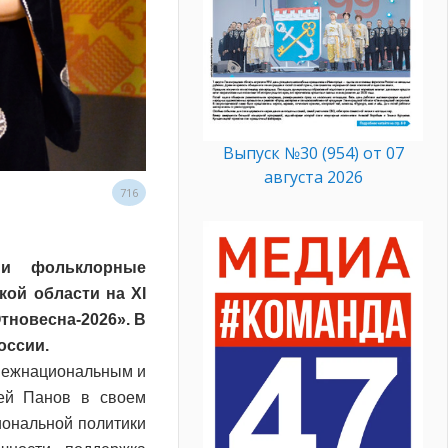
Выпуск №30 (954) от 07
августа 2026
716
 и фольклорные
кой области на XI
тновесна-2026». В
оссии.
 межнациональным и
ей Панов в своем
иональной политики