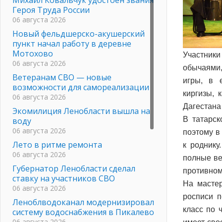
Героя Труда России
06 августа 2026
Новый фельдшерско-акушерский
пункт начал работу в деревне
Мотохово
Участник
06 августа 2026
обычаями,
Ветеранам СВО — новые
игры, в 
возможности для самореализации
киргизы, 
06 августа 2026
Дагестана
Экомилиция Ленобласти вышла на
В татарск
воду
06 августа 2026
поэтому в
Лето в ритме ремонта
к роднику
06 августа 2026
полные ве
Губернатор Ленобласти сделал
противном 
ставку на участников СВО
На мастер
06 августа 2026
росписи п
Леноблводоканал модернизировал
класс по 
систему водоснабжения в Пикалево
06 августа 2026