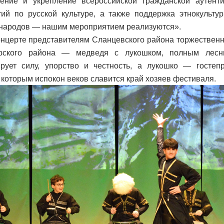
ение и укрепление всероссийской гражданской аутенти
ий по русской культуре, а также поддержка этнокульту
народов — нашим мероприятием реализуются».
онцерте представителям Сланцевского района торжествен
орского района — медведя с лукошком, полным лесн
рует силу, упорство и честность, а лукошко — гостеп
, которым испокон веков славится край хозяев фестиваля.