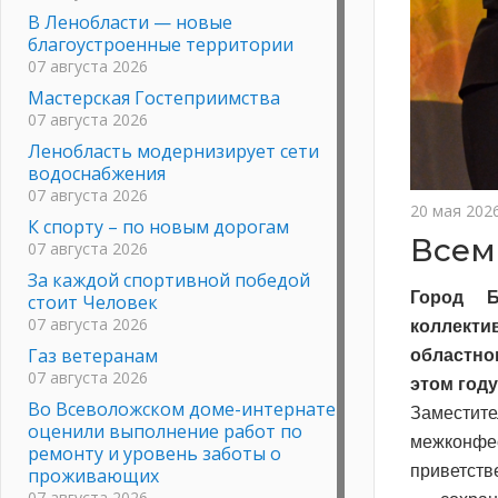
В Ленобласти — новые
благоустроенные территории
07 августа 2026
Мастерская Гостеприимства
07 августа 2026
Ленобласть модернизирует сети
водоснабжения
07 августа 2026
20 мая 202
К спорту – по новым дорогам
Всем
07 августа 2026
За каждой спортивной победой
Город Б
стоит Человек
07 августа 2026
коллекти
Газ ветеранам
областно
07 августа 2026
этом году
Во Всеволожском доме-интернате
Заместите
оценили выполнение работ по
межконфе
ремонту и уровень заботы о
приветств
проживающих
07 августа 2026