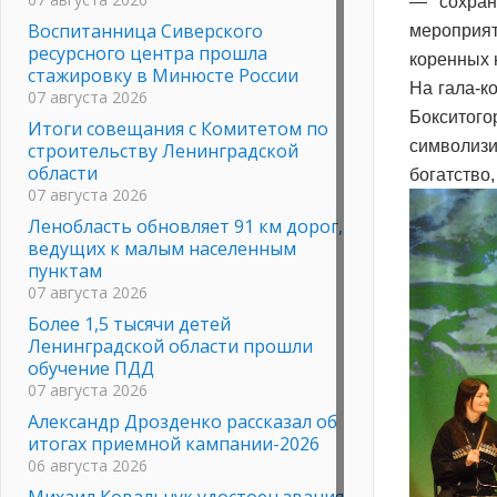
— сохран
Воспитанница Сиверского
мероприят
ресурсного центра прошла
коренных 
стажировку в Минюсте России
На гала-к
07 августа 2026
Бокситог
Итоги совещания с Комитетом по
символизи
строительству Ленинградской
области
богатство
07 августа 2026
Ленобласть обновляет 91 км дорог,
ведущих к малым населенным
пунктам
07 августа 2026
Более 1,5 тысячи детей
Ленинградской области прошли
обучение ПДД
07 августа 2026
Александр Дрозденко рассказал об
итогах приемной кампании-2026
06 августа 2026
Михаил Ковальчук удостоен звания