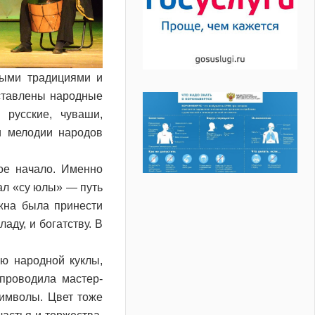
ными традициями и
ставлены народные
 русские, чуваши,
ли мелодии народов
вое начало. Именно
ал «су юлы» — путь
лжна была принести
аду, и богатству. В
ию народной куклы,
проводила мастер-
символы. Цвет тоже