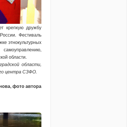
ет крепкую дружбу
России. Фестиваль
жке этнокультурных
амоуправлению,
ой области.
градской области,
го центра СЗФО.
нова, фото автора