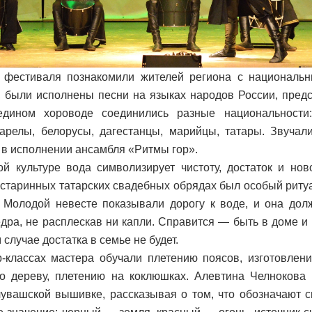
и фестиваля познакомили жителей региона с националь
 были исполнены песни на языках народов России, пред
едином хороводе соединились разные национальности:
карелы, белорусы, дагестанцы, марийцы, татары. Звуча
 в исполнении ансамбля «Ритмы гор».
ой культуре вода символизирует чистоту, достаток и но
 старинных татарских свадебных обрядах был особый риту
. Молодой невесте показывали дорогу к воде, и она до
дра, не расплескав ни капли. Справится — быть в доме и л
случае достатка в семье не будет.
-классах мастера обучали плетению поясов, изготовлен
о дереву, плетению на коклюшках. Алевтина Челнокова 
чувашской вышивке, рассказывая о том, что обозначают 