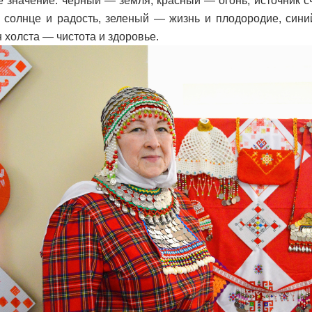
е значение: черный — земля, красный — огонь, источник с
солнце и радость, зеленый — жизнь и плодородие, сини
 холста — чистота и здоровье.