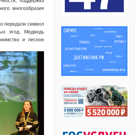
чности, поддержка
рного многообразия
но передали символ
ых ягод. Медведь
риимство и лесное