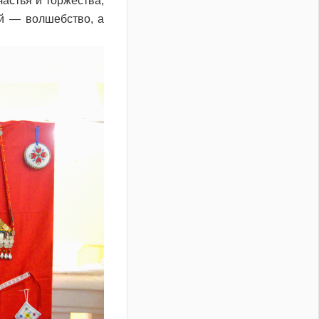
частья и торжества,
й — волшебство, а