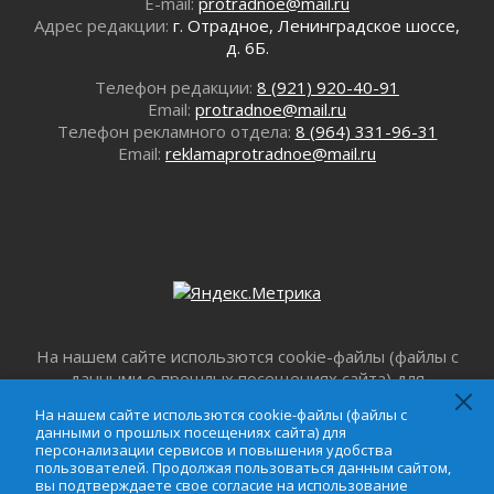
E-mail:
protradnoe@mail.ru
Ленобласть внедрила передовую подготовку
Адрес редакции:
г. Отрадное, Ленинградское шоссе,
операторов БПЛА
д. 6Б.
02 августа 2026
Телефон редакции:
8 (921) 920-40-91
В Ивангороде появилась «Избушка-
Email:
protradnoe@mail.ru
воробушка»
Телефон рекламного отдела:
8 (964) 331-96-31
02 августа 2026
Email:
reklamaprotradnoe@mail.ru
Юхла, мука, кантеле и Водяной
01 августа 2026
Лето катится с горки
01 августа 2026
В Ленобласти открылась экспозиция к 150-
летию Билибина
01 августа 2026
Лето без гаджетов
На нашем сайте использются cookie-файлы (файлы с
01 августа 2026
данными о прошлых посещениях сайта) для
персонализации сервисов и повышения удобства
Болезнь девственниц и вампиров
На нашем сайте использются cookie-файлы (файлы с
пользователей. Продолжая пользоваться данным
01 августа 2026
данными о прошлых посещениях сайта) для
сайтом, вы подтверждаете свое согласие на
персонализации сервисов и повышения удобства
Безмолвный крик о помощи
использование файлов cookie в соответствии с
пользователей. Продолжая пользоваться данным сайтом,
01 августа 2026
вы подтверждаете свое согласие на использование
настоящим уведомлением,
Пользовательским