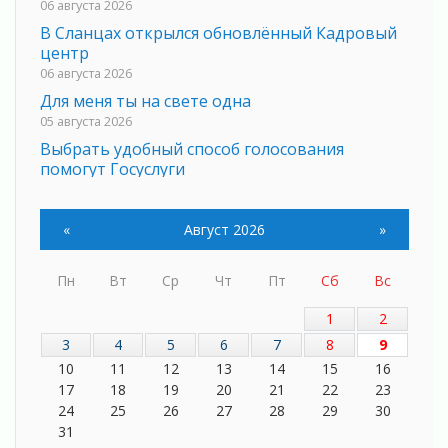
06 августа 2026
В Сланцах открылся обновлённый Кадровый
центр
06 августа 2026
Для меня ты на свете одна
05 августа 2026
Выбрать удобный способ голосования
помогут Госуслуги
05 августа 2026
Планируйте свой маршрут заранее
«
Август 2026
»
05 августа 2026
Мода вне возраста и границ
Пн
Вт
Ср
Чт
Пт
Сб
Вс
05 августа 2026
Марафон обновлений
1
2
05 августа 2026
3
4
5
6
7
8
9
Добровольцы огненного фронта
10
11
12
13
14
15
16
05 августа 2026
17
18
19
20
21
22
23
С заботой о здоровье
24
25
26
27
28
29
30
05 августа 2026
31