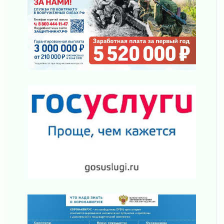
Клюква наливается, но в корзинку пока не
просится
03 августа 2026
Строительные компании Ленобласти
подняли зарплаты почти на 40% за год
03 августа 2026
Шесть новых жизней в честь дня рождения
Ленинградской области
03 августа 2026
Уроки безопасности для детей и взрослых
03 августа 2026
Ленобласть отмечает День Воздушно-
десантных войск
02 августа 2026
«Активное лето»
02 августа 2026
Ленобласть отметила заслуги жителей перед
регионом и страной
02 августа 2026