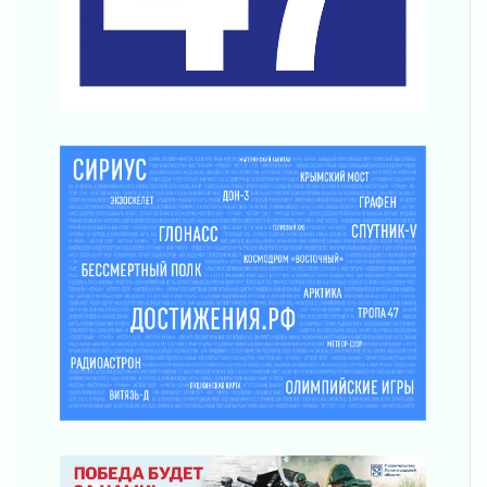
Награды нашли строителей
03 августа 2026
Ленобласть повышает производительность
труда в ЖКХ
03 августа 2026
Поддержка волонтерских объединений
03 августа 2026
Ладожский мост полностью закроют на два
часа
03 августа 2026
Музеи Ленобласти обновляют пространства
03 августа 2026
Новая площадка: 2027
03 августа 2026
Часть медиков в Ленобласти сможет
рассчитывать на доплату от региона
03 августа 2026
За сутки в Ленинградской области
ликвидировали 10 пожаров
03 августа 2026