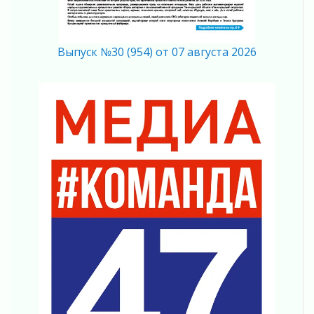
мобильного трафика
04 августа 2026
Полумрак бьёт по карману
Выпуск №30 (954) от 07 августа 2026
04 августа 2026
Вниманию автомобилистов!
04 августа 2026
Память, сталь и музыка
04 августа 2026
Регион готовится к выборам
04 августа 2026
Никакого принуждения, только письменное
согласие
04 августа 2026
Без риска для здоровья и кошелька
04 августа 2026
Важная информация
04 августа 2026
Что делать со сбережениями
04 августа 2026