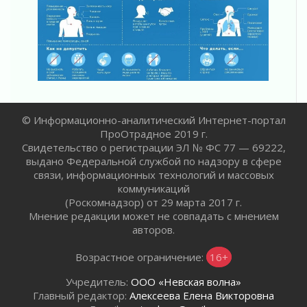
Ладога — не пруд
02 августа 2026
ПСК через Гослуслуги напомнит жителям
Ленинградской области о неоплаченных
счетах
02 августа 2026
Пропавшего подростка нашли в Кировском
районе Ленобласти
© Информационно-аналитический Интернет-портал
02 августа 2026
ПроОтрадное 2019 г.
Свидетельство о регистрации ЭЛ № ФС 77 — 69222,
Жителям Ленобласти напомнили, как
выдано Федеральной службой по надзору в сфере
действовать при укусе клеща
связи, информационных технологий и массовых
02 августа 2026
коммуникаций
В Ивангороде назвали новых почетных
(Роскомнадзор) от 29 марта 2017 г.
граждан Ленинградской области
Мнение редакции может не совпадать с мнением
02 августа 2026
авторов.
Готовность №1
02 августа 2026
Возрастное ограничение:
16+
Километровые столбы «Дороги жизни»
Учредитель:
ООО «Невская волна»
отправили на реставрацию
Главный редактор:
Алексеева Елена Викторовна
02 августа 2026