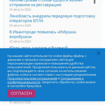
Километровые столбы «Дороги жизни»
отправили на реставрацию
02 августа 2026
Ленобласть внедрила передовую подготовку
операторов БПЛА
02 августа 2026
В Ивангороде появилась «Избушка-
воробушка»
02 августа 2026
Юхла, мука, кантеле и Водяной
01 августа 2026
На нашем сайте использются cookie-файлы (файлы с
Лето катится с горки
данными о прошлых посещениях сайта) для
персонализации сервисов и повышения удобства
01 августа 2026
пользователей. Продолжая пользоваться данным сайтом,
В Ленобласти открылась экспозиция к 150-
вы подтверждаете свое согласие на использование
файлов cookie в соответствии с настоящим уведомлением,
летию Билибина
Пользовательским соглашением
и
Соглашением о
01 августа 2026
конфиденциальности
. Запретить обработку cookie можно
в настройке браузера.
Лето без гаджетов
01 августа 2026
СОГЛАСЕН
Болезнь девственниц и вампиров
01 августа 2026