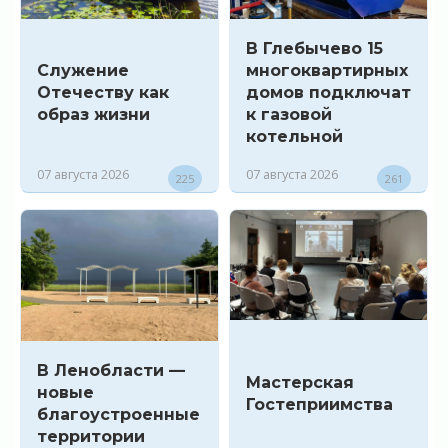
В Глебычево 15
Служение
многоквартирных
Отечеству как
домов подключат
образ жизни
к газовой
котельной
07 августа 2026
07 августа 2026
225
261
В Ленобласти —
Мастерская
новые
Гостеприимства
благоустроенные
территории