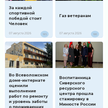
За каждой
спортивной
Газ ветеранам
победой стоит
Человек
07 августа 2026
07 августа 2026
185
180
Во Всеволожском
Воспитанница
доме-интернате
Сиверского
оценили
ресурсного
выполнение
центра прошла
работ по ремонту
стажировку в
и уровень заботы
Минюсте России
о проживающих