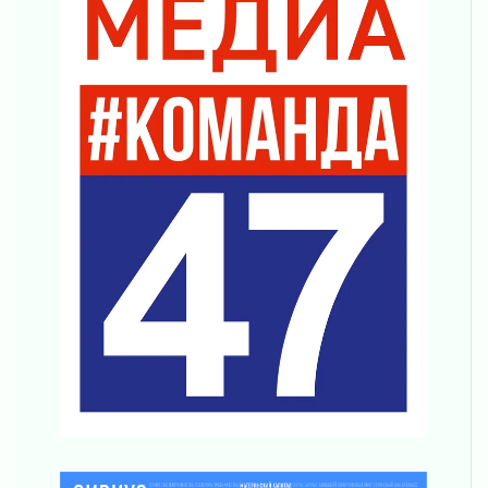
Память, сталь и музыка
04 августа 2026
Регион готовится к выборам
04 августа 2026
Никакого принуждения, только письменное
согласие
04 августа 2026
Без риска для здоровья и кошелька
04 августа 2026
Важная информация
04 августа 2026
Что делать со сбережениями
04 августа 2026
Награды нашли строителей
03 августа 2026
Ленобласть повышает производительность
труда в ЖКХ
03 августа 2026
Поддержка волонтерских объединений
03 августа 2026