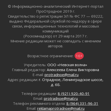
Пропавшего подростка нашли в Кировском
районе Ленобласти
© Информационно-аналитический Интернет-портал
02 августа 2026
ПроОтрадное 2019 г.
Свидетельство о регистрации ЭЛ № ФС 77 — 69222,
Жителям Ленобласти напомнили, как
выдано Федеральной службой по надзору в сфере
действовать при укусе клеща
связи, информационных технологий и массовых
02 августа 2026
коммуникаций
В Ивангороде назвали новых почетных
(Роскомнадзор) от 29 марта 2017 г.
граждан Ленинградской области
Мнение редакции может не совпадать с мнением
02 августа 2026
авторов.
Готовность №1
Возрастное ограничение:
16+
02 августа 2026
Километровые столбы «Дороги жизни»
Учредитель:
ООО «Невская волна»
отправили на реставрацию
Главный редактор:
Алексеева Елена Викторовна
02 августа 2026
E-mail:
protradnoe@mail.ru
Ленобласть внедрила передовую подготовку
Адрес редакции:
г. Отрадное, Ленинградское шоссе,
операторов БПЛА
д. 6Б.
02 августа 2026
Телефон редакции:
8 (921) 920-40-91
В Ивангороде появилась «Избушка-
Email:
protradnoe@mail.ru
воробушка»
Телефон рекламного отдела:
8 (964) 331-96-31
02 августа 2026
Email:
reklamaprotradnoe@mail.ru