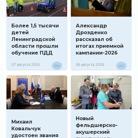
Более 1,5 тысячи
Александр
детей
Дрозденко
Ленинградской
рассказал об
области прошли
итогах приемной
обучение ПДД
кампании-2026
07 августа 2026
06 августа 2026
208
202
Новый
Михаил
фельдшерско-
Ковальчук
акушерский
удостоен звания