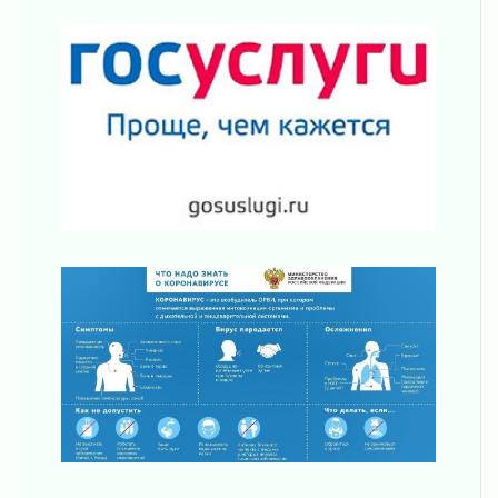
Шесть новых жизней в честь дня рождения
Ленинградской области
03 августа 2026
Уроки безопасности для детей и взрослых
03 августа 2026
Ленобласть отмечает День Воздушно-
десантных войск
02 августа 2026
«Активное лето»
02 августа 2026
Ленобласть отметила заслуги жителей перед
регионом и страной
02 августа 2026
Ладога — не пруд
02 августа 2026
ПСК через Гослуслуги напомнит жителям
Ленинградской области о неоплаченных
счетах
02 августа 2026