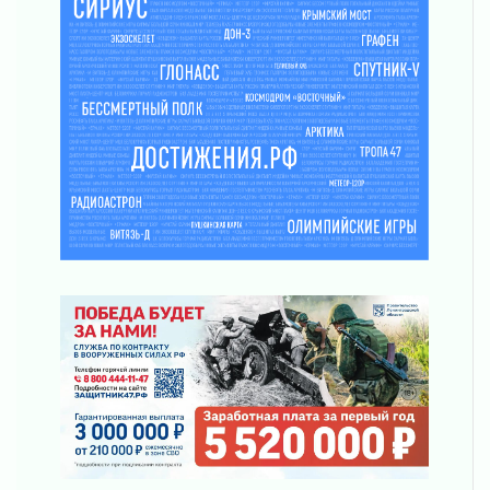
Ладожский мост полностью закроют на два
часа
03 августа 2026
Музеи Ленобласти обновляют пространства
03 августа 2026
Новая площадка: 2027
03 августа 2026
Часть медиков в Ленобласти сможет
рассчитывать на доплату от региона
03 августа 2026
За сутки в Ленинградской области
ликвидировали 10 пожаров
03 августа 2026
Клюква наливается, но в корзинку пока не
просится
03 августа 2026
Строительные компании Ленобласти
подняли зарплаты почти на 40% за год
03 августа 2026