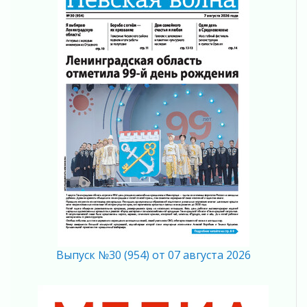
Вдохновлять, просвещать и объединять!
05 августа 2026
Не оставят в беде
05 августа 2026
На лидирующих позициях
04 августа 2026
Итоги конкурса «Лучший работник
Кадрового центра – 2026» подведены!
04 августа 2026
Ставка на дисциплину на перекрестках
04 августа 2026
В Ленобласти растет потребление
мобильного трафика
04 августа 2026
Полумрак бьёт по карману
Выпуск №30 (954) от 07 августа 2026
04 августа 2026
Вниманию автомобилистов!
04 августа 2026