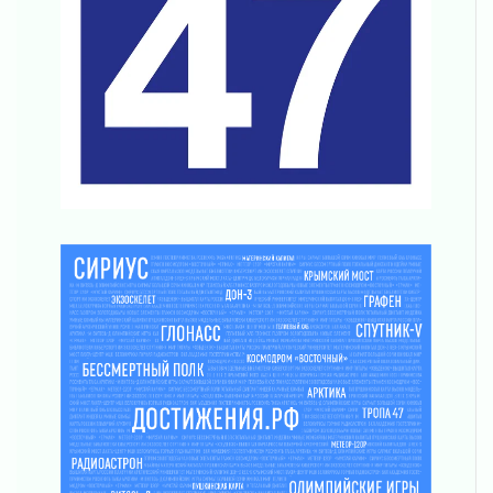
Клюква наливается, но в корзинку пока не
просится
03 августа 2026
Строительные компании Ленобласти
подняли зарплаты почти на 40% за год
03 августа 2026
Шесть новых жизней в честь дня рождения
Ленинградской области
03 августа 2026
Уроки безопасности для детей и взрослых
03 августа 2026
Ленобласть отмечает День Воздушно-
десантных войск
02 августа 2026
«Активное лето»
02 августа 2026
Ленобласть отметила заслуги жителей перед
регионом и страной
02 августа 2026