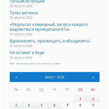
Лучшая из лучших
05 августа 2026
Пульс региона
05 августа 2026
«Результат командный, заслуга каждого
ведомства и муниципалитета»
05 августа 2026
Вдохновлять, просвещать и объединять!
05 августа 2026
Не оставят в беде
05 августа 2026
На лидирующих позициях
04 августа 2026
Итоги конкурса «Лучший работник
«
Август 2026
»
Кадрового центра – 2026» подведены!
04 августа 2026
Пн
Вт
Ср
Чт
Пт
Сб
Вс
Ставка на дисциплину на перекрестках
04 августа 2026
1
2
В Ленобласти растет потребление
3
4
5
6
7
8
9