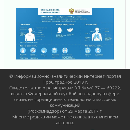
Ленобласть внедрила передовую подготовку
операторов БПЛА
02 августа 2026
В Ивангороде появилась «Избушка-
воробушка»
02 августа 2026
Юхла, мука, кантеле и Водяной
01 августа 2026
Лето катится с горки
01 августа 2026
В Ленобласти открылась экспозиция к 150-
© Информационно-аналитический Интернет-портал
летию Билибина
ПроОтрадное 2019 г.
01 августа 2026
Свидетельство о регистрации ЭЛ № ФС 77 — 69222,
Лето без гаджетов
выдано Федеральной службой по надзору в сфере
01 августа 2026
связи, информационных технологий и массовых
коммуникаций
Болезнь девственниц и вампиров
(Роскомнадзор) от 29 марта 2017 г.
01 августа 2026
Мнение редакции может не совпадать с мнением
Безмолвный крик о помощи
авторов.
01 августа 2026