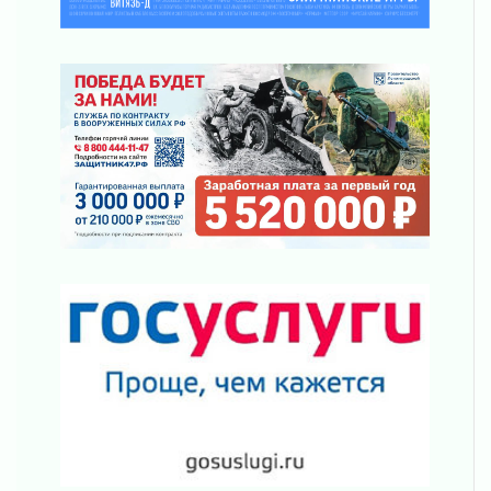
Ладога — не пруд
02 августа 2026
ПСК через Гослуслуги напомнит жителям
Ленинградской области о неоплаченных
счетах
02 августа 2026
Пропавшего подростка нашли в Кировском
районе Ленобласти
02 августа 2026
Жителям Ленобласти напомнили, как
действовать при укусе клеща
02 августа 2026
В Ивангороде назвали новых почетных
граждан Ленинградской области
02 августа 2026
Готовность №1
02 августа 2026
Километровые столбы «Дороги жизни»
отправили на реставрацию
02 августа 2026