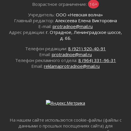
В музей всей семьёй
Возрастное ограничение:
16+
01 августа 2026
Учредитель:
ООО «Невская волна»
Без заявлений и очередей
Главный редактор:
Алексеева Елена Викторовна
01 августа 2026
E-mail:
protradnoe@mail.ru
Не женское это дело...уверены?
Адрес редакции:
г. Отрадное, Ленинградское шоссе,
01 августа 2026
д. 6Б.
Все силы в кулак
Телефон редакции:
8 (921) 920-40-91
01 августа 2026
Email:
protradnoe@mail.ru
Айда на пляж!
Телефон рекламного отдела:
8 (964) 331-96-31
01 августа 2026
Email:
reklamaprotradnoe@mail.ru
Один в поле — не воин
01 августа 2026
Пик топливного кризиса в регионе прошёл
31 июля 2026
О мужестве, долге и стойкости
31 июля 2026
Ленинградцы — бойцам «Барс-Ленинградец»
На нашем сайте использются cookie-файлы (файлы с
31 июля 2026
данными о прошлых посещениях сайта) для
Маршрутами будущего — к заветной цели