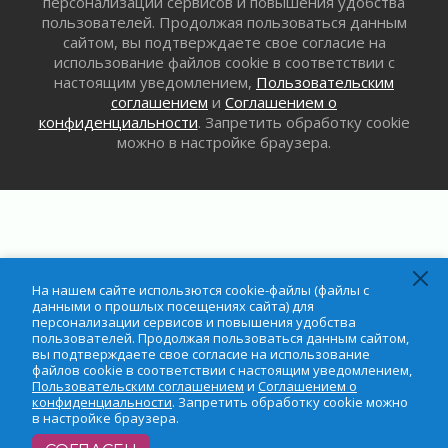
персонализации сервисов и повышения удобства
31 июля 2026
пользователей. Продолжая пользоваться данным
сайтом, вы подтверждаете свое согласие на
«Корвет» на страже
использование файлов cookie в соответствии с
31 июля 2026
настоящим уведомлением,
Пользовательским
Правила для жизни
соглашением
и
Соглашением о
31 июля 2026
конфиденциальности
. Запретить обработку cookie
С рабочим визитом
можно в настройке браузера.
31 июля 2026
В Шлиссельбурге прошла акция «Белый
кораблик Памяти»
31 июля 2026
Новые возможности для творчества
31 июля 2026
На нашем сайте использются cookie-файлы (файлы с
За сухими цифрами — реальная жизнь
данными о прошлых посещениях сайта) для
персонализации сервисов и повышения удобства
31 июля 2026
пользователей. Продолжая пользоваться данным сайтом,
От инженера-создателя к волонтёрам
вы подтверждаете свое согласие на использование
файлов cookie в соответствии с настоящим уведомлением,
«Созидателям»
Пользовательским соглашением
и
Соглашением о
31 июля 2026
конфиденциальности
. Запретить обработку cookie можно
в настройке браузера.
Генеральная репетиция векового юбилея
31 июля 2026