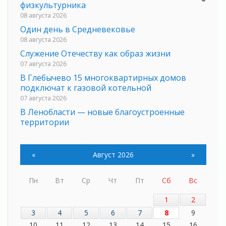
физкультурника
08 августа 2026
Один день в Средневековье
08 августа 2026
Служение Отечеству как образ жизни
07 августа 2026
В Глебычево 15 многоквартирных домов
подключат к газовой котельной
07 августа 2026
В Ленобласти — новые благоустроенные
территории
07 августа 2026
Мастерская Гостеприимства
«
Август 2026
»
07 августа 2026
Ленобласть модернизирует сети
водоснабжения
Пн
Вт
Ср
Чт
Пт
Сб
Вс
07 августа 2026
1
2
К спорту – по новым дорогам
3
4
5
6
7
8
9
07 августа 2026
10
11
12
13
14
15
16