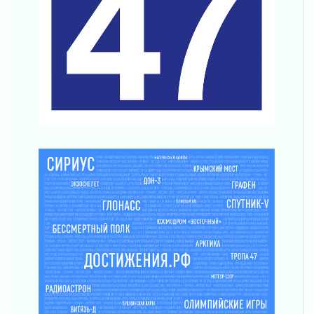
Леноблводоканал модернизировал систему
водоснабжения в Пикалево
06 августа 2026
Проект «Производительность труда»
06 августа 2026
Стань частью «Капсулы времени»
06 августа 2026
В Сланцах открылся обновлённый Кадровый
центр
06 августа 2026
Для меня ты на свете одна
05 августа 2026
Выбрать удобный способ голосования
помогут Госуслуги
05 августа 2026
Планируйте свой маршрут заранее
05 августа 2026
Мода вне возраста и границ
05 августа 2026