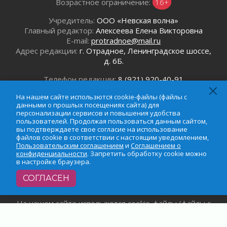
Возрастное ограничение:
16+
Без риска для здоровья и кошелька
04 августа 2026
Учредитель:
ООО «Невская волна»
Главный редактор:
Алексеева Елена Викторовна
Важная информация
E-mail:
protradnoe@mail.ru
04 августа 2026
Адрес редакции:
г. Отрадное, Ленинградское шоссе,
Что делать со сбережениями
д. 6Б.
04 августа 2026
Телефон редакции:
8 (921) 920-40-91
Награды нашли строителей
Email:
protradnoe@mail.ru
03 августа 2026
На нашем сайте использются cookie-файлы (файлы с
Телефон рекламного отдела:
8 (964) 331-96-31
данными о прошлых посещениях сайта) для
Ленобласть повышает производительность
Email:
reklamaprotradnoe@mail.ru
персонализации сервисов и повышения удобства
труда в ЖКХ
пользователей. Продолжая пользоваться данным сайтом,
03 августа 2026
вы подтверждаете свое согласие на использование
файлов cookie в соответствии с настоящим уведомлением,
Поддержка волонтерских объединений
Пользовательским соглашением
и
Соглашением о
03 августа 2026
конфиденциальности
. Запретить обработку cookie можно
в настройке браузера.
Ладожский мост полностью закроют на два
часа
СОГЛАСЕН
03 августа 2026
Музеи Ленобласти обновляют пространства
На нашем сайте использются cookie-файлы (файлы с
03 августа 2026
данными о прошлых посещениях сайта) для
Новая площадка: 2027
персонализации сервисов и повышения удобства