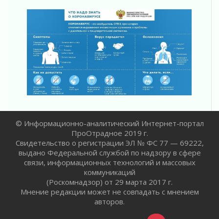
Итоги конкурса «Лучший работник
Кадрового центра – 2026» подведены!
04 августа 2026
Ставка на дисциплину на перекрестках
04 августа 2026
В Ленобласти растет потребление
мобильного трафика
04 августа 2026
Полумрак бьёт по карману
04 августа 2026
© Информационно-аналитический Интернет-портал
Вниманию автомобилистов!
ПроОтрадное 2019 г.
04 августа 2026
Свидетельство о регистрации ЭЛ № ФС 77 — 69222,
Память, сталь и музыка
выдано Федеральной службой по надзору в сфере
04 августа 2026
связи, информационных технологий и массовых
Регион готовится к выборам
коммуникаций
04 августа 2026
(Роскомнадзор) от 29 марта 2017 г.
Мнение редакции может не совпадать с мнением
Никакого принуждения, только письменное
авторов.
согласие
04 августа 2026