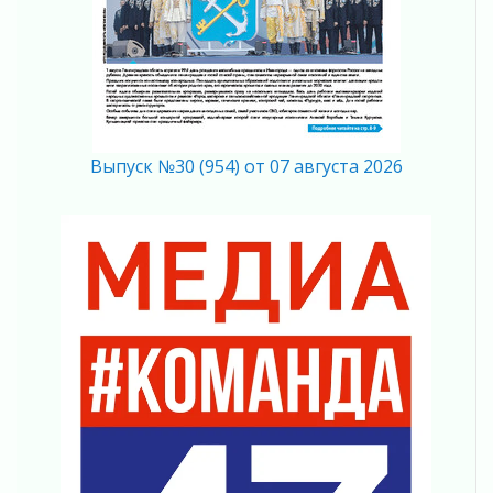
07 августа 2026
Александр Дрозденко рассказал об итогах
приемной кампании-2026
06 августа 2026
Михаил Ковальчук удостоен звания Героя
Труда России
06 августа 2026
Выпуск №30 (954) от 07 августа 2026
Новый фельдшерско-акушерский пункт начал
работу в деревне Мотохово
06 августа 2026
Ветеранам СВО — новые возможности для
самореализации
06 августа 2026
Экомилиция Ленобласти вышла на воду
06 августа 2026
Лето в ритме ремонта
06 августа 2026
Губернатор Ленобласти сделал ставку на
участников СВО
06 августа 2026