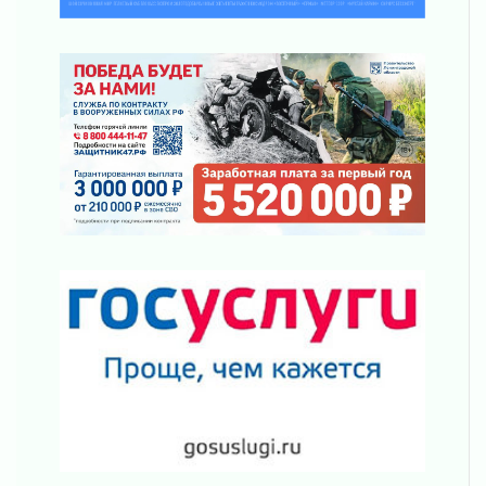
Марафон обновлений
05 августа 2026
Добровольцы огненного фронта
05 августа 2026
С заботой о здоровье
05 августа 2026
Лучшая из лучших
05 августа 2026
Пульс региона
05 августа 2026
«Результат командный, заслуга каждого
ведомства и муниципалитета»
05 августа 2026
Вдохновлять, просвещать и объединять!
05 августа 2026
Не оставят в беде
05 августа 2026
На лидирующих позициях
04 августа 2026