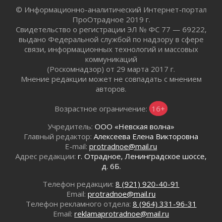
воробушка»
© Информационно-аналитический Интернет-портал
02 августа 2026
ПроОтрадное 2019 г.
Юхла, мука, кантеле и Водяной
Свидетельство о регистрации ЭЛ № ФС 77 — 69222,
01 августа 2026
выдано Федеральной службой по надзору в сфере
связи, информационных технологий и массовых
Лето катится с горки
коммуникаций
01 августа 2026
(Роскомнадзор) от 29 марта 2017 г.
В Ленобласти открылась экспозиция к 150-
Мнение редакции может не совпадать с мнением
летию Билибина
авторов.
01 августа 2026
Лето без гаджетов
Возрастное ограничение:
16+
01 августа 2026
Учредитель:
ООО «Невская волна»
Болезнь девственниц и вампиров
Главный редактор:
Алексеева Елена Викторовна
01 августа 2026
E-mail:
protradnoe@mail.ru
Безмолвный крик о помощи
Адрес редакции:
г. Отрадное, Ленинградское шоссе,
д. 6Б.
01 августа 2026
В музей всей семьёй
Телефон редакции:
8 (921) 920-40-91
01 августа 2026
Email:
protradnoe@mail.ru
Без заявлений и очередей
Телефон рекламного отдела:
8 (964) 331-96-31
Email:
reklamaprotradnoe@mail.ru
01 августа 2026