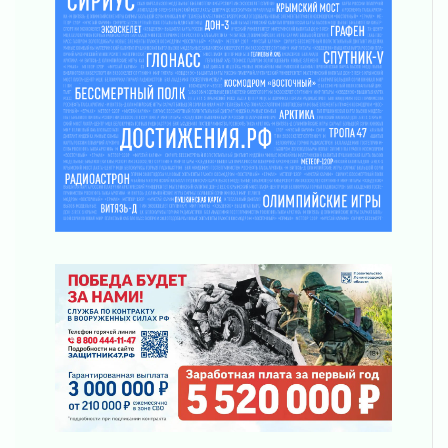
подняли зарплаты почти на 40% за год
03 августа 2026
Шесть новых жизней в честь дня рождения
Ленинградской области
03 августа 2026
Уроки безопасности для детей и взрослых
03 августа 2026
Ленобласть отмечает День Воздушно-
десантных войск
02 августа 2026
«Активное лето»
02 августа 2026
Ленобласть отметила заслуги жителей перед
регионом и страной
02 августа 2026
Ладога — не пруд
02 августа 2026
ПСК через Гослуслуги напомнит жителям
Ленинградской области о неоплаченных
счетах