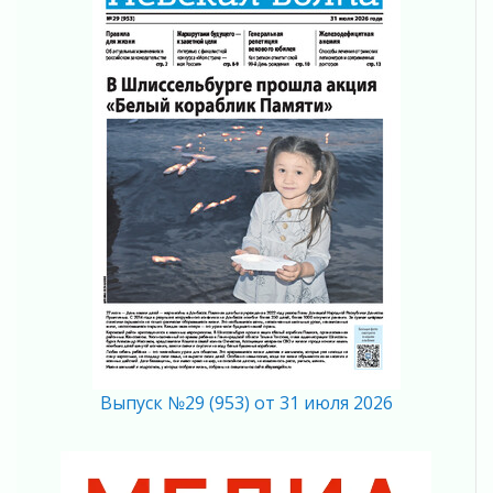
04 августа 2026
Вниманию автомобилистов!
04 августа 2026
Память, сталь и музыка
04 августа 2026
Регион готовится к выборам
04 августа 2026
Никакого принуждения, только письменное
согласие
04 августа 2026
Важная информация
04 августа 2026
Что делать со сбережениями
04 августа 2026
Награды нашли строителей
Выпуск №29 (953) от 31 июля 2026
03 августа 2026
Ленобласть повышает производительность
труда в ЖКХ
03 августа 2026