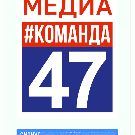
Поддержка волонтерских объединений
03 августа 2026
Ладожский мост полностью закроют на два
часа
03 августа 2026
Музеи Ленобласти обновляют пространства
03 августа 2026
Новая площадка: 2027
03 августа 2026
Часть медиков в Ленобласти сможет
рассчитывать на доплату от региона
03 августа 2026
За сутки в Ленинградской области
ликвидировали 10 пожаров
03 августа 2026
Клюква наливается, но в корзинку пока не
просится
03 августа 2026
Строительные компании Ленобласти