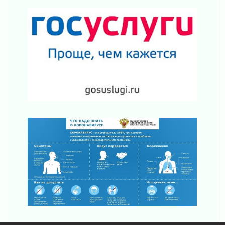
02 августа 2026
Пропавшего подростка нашли в Кировском
районе Ленобласти
02 августа 2026
Жителям Ленобласти напомнили, как
действовать при укусе клеща
02 августа 2026
В Ивангороде назвали новых почетных
граждан Ленинградской области
02 августа 2026
Готовность №1
02 августа 2026
Километровые столбы «Дороги жизни»
отправили на реставрацию
02 августа 2026
Ленобласть внедрила передовую подготовку
операторов БПЛА
02 августа 2026
В Ивангороде появилась «Избушка-