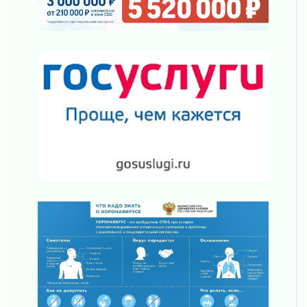
Жителям Ленобласти напомнили, как
действовать при укусе клеща
02 августа 2026
В Ивангороде назвали новых почетных
граждан Ленинградской области
02 августа 2026
Готовность №1
02 августа 2026
Километровые столбы «Дороги жизни»
отправили на реставрацию
02 августа 2026
Ленобласть внедрила передовую подготовку
операторов БПЛА
02 августа 2026
В Ивангороде появилась «Избушка-
воробушка»
02 августа 2026
Юхла, мука, кантеле и Водяной
01 августа 2026