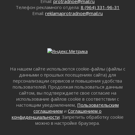
Email:
protradnoe@mail.ru
Айда на пляж!
Телефон рекламного отдела:
8 (964) 331-96-31
01 августа 2026
Email:
reklamaprotradnoe@mail.ru
Один в поле — не воин
01 августа 2026
Пик топливного кризиса в регионе прошёл
31 июля 2026
О мужестве, долге и стойкости
31 июля 2026
Ленинградцы — бойцам «Барс-Ленинградец»
31 июля 2026
На нашем сайте использются cookie-файлы (файлы с
данными о прошлых посещениях сайта) для
Маршрутами будущего — к заветной цели
персонализации сервисов и повышения удобства
31 июля 2026
пользователей. Продолжая пользоваться данным
«Корвет» на страже
сайтом, вы подтверждаете свое согласие на
31 июля 2026
использование файлов cookie в соответствии с
настоящим уведомлением,
Пользовательским
Правила для жизни
соглашением
и
Соглашением о
31 июля 2026
конфиденциальности
. Запретить обработку cookie
С рабочим визитом
можно в настройке браузера.
31 июля 2026
В Шлиссельбурге прошла акция «Белый