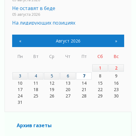
Не оставят в беде
05 августа 2026
На лидирующих позициях
04 августа 2026
Итоги конкурса «Лучший работник
«
Август 2026
»
Кадрового центра – 2026» подведены!
04 августа 2026
Пн
Вт
Ср
Чт
Пт
Сб
Вс
Ставка на дисциплину на перекрестках
04 августа 2026
1
2
В Ленобласти растет потребление
3
4
5
6
7
8
9
мобильного трафика
10
11
12
13
14
15
16
04 августа 2026
17
18
19
20
21
22
23
Полумрак бьёт по карману
24
25
26
27
28
29
30
04 августа 2026
31
Вниманию автомобилистов!
04 августа 2026
Память, сталь и музыка
Архив газеты
04 августа 2026