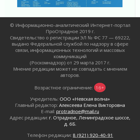
Лето катится с горки
01 августа 2026
В Ленобласти открылась экспозиция к 150-
летию Билибина
© Информационно-аналитический Интернет-портал
01 августа 2026
ПроОтрадное 2019 г.
Свидетельство о регистрации ЭЛ № ФС 77 — 69222,
Лето без гаджетов
выдано Федеральной службой по надзору в сфере
01 августа 2026
связи, информационных технологий и массовых
Болезнь девственниц и вампиров
коммуникаций
01 августа 2026
(Роскомнадзор) от 29 марта 2017 г.
Мнение редакции может не совпадать с мнением
Безмолвный крик о помощи
авторов.
01 августа 2026
В музей всей семьёй
Возрастное ограничение:
16+
01 августа 2026
Учредитель:
ООО «Невская волна»
Без заявлений и очередей
Главный редактор:
Алексеева Елена Викторовна
01 августа 2026
E-mail:
protradnoe@mail.ru
Не женское это дело...уверены?
Адрес редакции:
г. Отрадное, Ленинградское шоссе,
01 августа 2026
д. 6Б.
Все силы в кулак
Телефон редакции:
8 (921) 920-40-91
01 августа 2026