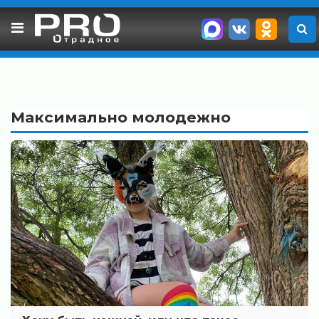
Skip
to
content
Максимально молодежно