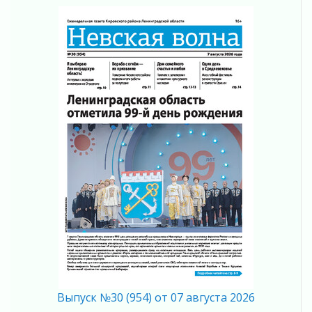
Регион готовится к выборам
04 августа 2026
Никакого принуждения, только письменное
согласие
04 августа 2026
Без риска для здоровья и кошелька
04 августа 2026
Важная информация
04 августа 2026
Что делать со сбережениями
04 августа 2026
Награды нашли строителей
03 августа 2026
Ленобласть повышает производительность
труда в ЖКХ
03 августа 2026
Поддержка волонтерских объединений
03 августа 2026
Ладожский мост полностью закроют на два
Выпуск №30 (954) от 07 августа 2026
часа