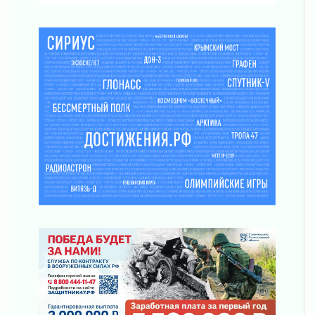
03 августа 2026
Уроки безопасности для детей и взрослых
03 августа 2026
Ленобласть отмечает День Воздушно-
десантных войск
02 августа 2026
«Активное лето»
02 августа 2026
Ленобласть отметила заслуги жителей перед
регионом и страной
02 августа 2026
Ладога — не пруд
02 августа 2026
ПСК через Гослуслуги напомнит жителям
Ленинградской области о неоплаченных
счетах
02 августа 2026
Пропавшего подростка нашли в Кировском
районе Ленобласти
02 августа 2026