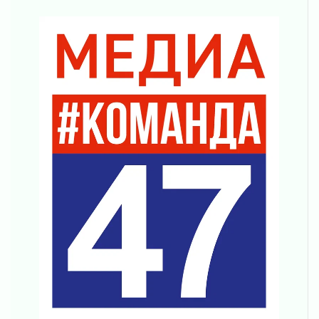
03 августа 2026
Музеи Ленобласти обновляют пространства
03 августа 2026
Новая площадка: 2027
03 августа 2026
Часть медиков в Ленобласти сможет
рассчитывать на доплату от региона
03 августа 2026
За сутки в Ленинградской области
ликвидировали 10 пожаров
03 августа 2026
Клюква наливается, но в корзинку пока не
просится
03 августа 2026
Строительные компании Ленобласти
подняли зарплаты почти на 40% за год
03 августа 2026
Шесть новых жизней в честь дня рождения
Ленинградской области