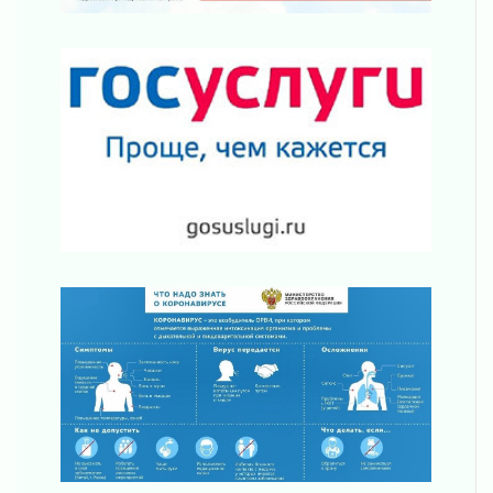
ПСК через Гослуслуги напомнит жителям
Ленинградской области о неоплаченных
счетах
02 августа 2026
Пропавшего подростка нашли в Кировском
районе Ленобласти
02 августа 2026
Жителям Ленобласти напомнили, как
действовать при укусе клеща
02 августа 2026
В Ивангороде назвали новых почетных
граждан Ленинградской области
02 августа 2026
Готовность №1
02 августа 2026
Километровые столбы «Дороги жизни»
отправили на реставрацию
02 августа 2026
Ленобласть внедрила передовую подготовку
операторов БПЛА