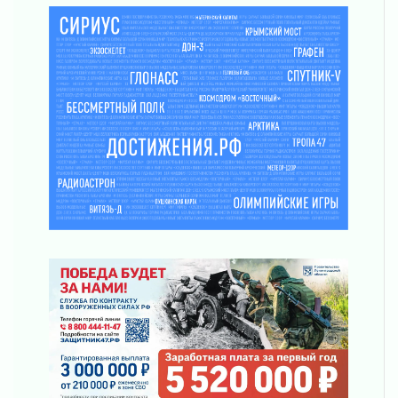
03 августа 2026
Строительные компании Ленобласти
подняли зарплаты почти на 40% за год
03 августа 2026
Шесть новых жизней в честь дня рождения
Ленинградской области
03 августа 2026
Уроки безопасности для детей и взрослых
03 августа 2026
Ленобласть отмечает День Воздушно-
десантных войск
02 августа 2026
«Активное лето»
02 августа 2026
Ленобласть отметила заслуги жителей перед
регионом и страной
02 августа 2026
Ладога — не пруд
02 августа 2026