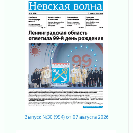
04 августа 2026
Вниманию автомобилистов!
04 августа 2026
Память, сталь и музыка
04 августа 2026
Регион готовится к выборам
04 августа 2026
Никакого принуждения, только письменное
согласие
04 августа 2026
Без риска для здоровья и кошелька
04 августа 2026
Важная информация
04 августа 2026
Что делать со сбережениями
04 августа 2026
Выпуск №30 (954) от 07 августа 2026
Награды нашли строителей
03 августа 2026