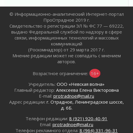
02 августа 2026
В Ивангороде появилась «Избушка-
© Информационно-аналитический Интернет-портал
воробушка»
ПроОтрадное 2019 г.
02 августа 2026
Свидетельство о регистрации ЭЛ № ФС 77 — 69222,
Юхла, мука, кантеле и Водяной
выдано Федеральной службой по надзору в сфере
01 августа 2026
связи, информационных технологий и массовых
коммуникаций
Лето катится с горки
(Роскомнадзор) от 29 марта 2017 г.
01 августа 2026
Мнение редакции может не совпадать с мнением
В Ленобласти открылась экспозиция к 150-
авторов.
летию Билибина
01 августа 2026
Возрастное ограничение:
16+
Лето без гаджетов
Учредитель:
ООО «Невская волна»
01 августа 2026
Главный редактор:
Алексеева Елена Викторовна
Болезнь девственниц и вампиров
E-mail:
protradnoe@mail.ru
01 августа 2026
Адрес редакции:
г. Отрадное, Ленинградское шоссе,
Безмолвный крик о помощи
д. 6Б.
01 августа 2026
Телефон редакции:
8 (921) 920-40-91
В музей всей семьёй
Email:
protradnoe@mail.ru
01 августа 2026
Телефон рекламного отдела:
8 (964) 331-96-31