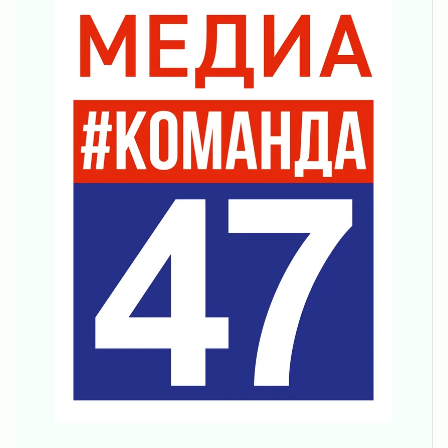
Ленобласть повышает производительность
труда в ЖКХ
03 августа 2026
Поддержка волонтерских объединений
03 августа 2026
Ладожский мост полностью закроют на два
часа
03 августа 2026
Музеи Ленобласти обновляют пространства
03 августа 2026
Новая площадка: 2027
03 августа 2026
Часть медиков в Ленобласти сможет
рассчитывать на доплату от региона
03 августа 2026
За сутки в Ленинградской области
ликвидировали 10 пожаров
03 августа 2026
Клюква наливается, но в корзинку пока не
просится