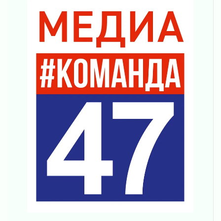
приемной кампании-2026
06 августа 2026
Михаил Ковальчук удостоен звания Героя
Труда России
06 августа 2026
Новый фельдшерско-акушерский пункт начал
работу в деревне Мотохово
06 августа 2026
Ветеранам СВО — новые возможности для
самореализации
06 августа 2026
Экомилиция Ленобласти вышла на воду
06 августа 2026
Лето в ритме ремонта
06 августа 2026
Губернатор Ленобласти сделал ставку на
участников СВО
06 августа 2026
Леноблводоканал модернизировал систему
водоснабжения в Пикалево