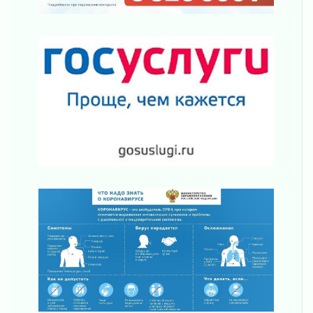
Добровольцы огненного фронта
05 августа 2026
С заботой о здоровье
05 августа 2026
Лучшая из лучших
05 августа 2026
Пульс региона
05 августа 2026
«Результат командный, заслуга каждого
ведомства и муниципалитета»
05 августа 2026
Вдохновлять, просвещать и объединять!
05 августа 2026
Не оставят в беде
05 августа 2026
На лидирующих позициях
04 августа 2026
Итоги конкурса «Лучший работник
Кадрового центра – 2026» подведены!