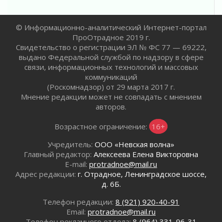
04 августа 2026
Ставка на дисциплину на перекрестках
© Информационно-аналитический Интернет-портал
04 августа 2026
ПроОтрадное 2019 г.
В Ленобласти растет потребление
Свидетельство о регистрации ЭЛ № ФС 77 — 69222,
мобильного трафика
выдано Федеральной службой по надзору в сфере
04 августа 2026
связи, информационных технологий и массовых
Полумрак бьёт по карману
коммуникаций
(Роскомнадзор) от 29 марта 2017 г.
04 августа 2026
Мнение редакции может не совпадать с мнением
Вниманию автомобилистов!
авторов.
04 августа 2026
Память, сталь и музыка
Возрастное ограничение:
16+
04 августа 2026
Учредитель:
ООО «Невская волна»
Регион готовится к выборам
Главный редактор:
Алексеева Елена Викторовна
04 августа 2026
E-mail:
protradnoe@mail.ru
Никакого принуждения, только письменное
Адрес редакции:
г. Отрадное, Ленинградское шоссе,
согласие
д. 6Б.
04 августа 2026
Телефон редакции:
8 (921) 920-40-91
Без риска для здоровья и кошелька
Email:
protradnoe@mail.ru
04 августа 2026
Телефон рекламного отдела:
8 (964) 331-96-31