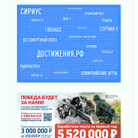
06 августа 2026
Проект «Производительность труда»
06 августа 2026
Стань частью «Капсулы времени»
06 августа 2026
В Сланцах открылся обновлённый Кадровый
центр
06 августа 2026
Для меня ты на свете одна
05 августа 2026
Выбрать удобный способ голосования
помогут Госуслуги
05 августа 2026
Планируйте свой маршрут заранее
05 августа 2026
Мода вне возраста и границ
05 августа 2026
Марафон обновлений
05 августа 2026