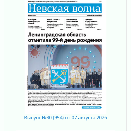
Газ ветеранам
07 августа 2026
Во Всеволожском доме-интернате оценили
выполнение работ по ремонту и уровень
заботы о проживающих
07 августа 2026
Воспитанница Сиверского ресурсного центра
прошла стажировку в Минюсте России
07 августа 2026
Итоги совещания с Комитетом по
строительству Ленинградской области
07 августа 2026
Ленобласть обновляет 91 км дорог, ведущих
к малым населенным пунктам
07 августа 2026
Более 1,5 тысячи детей Ленинградской
области прошли обучение ПДД
Выпуск №30 (954) от 07 августа 2026
07 августа 2026
Александр Дрозденко рассказал об итогах