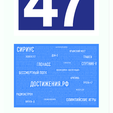
Новая площадка: 2027
03 августа 2026
Часть медиков в Ленобласти сможет
рассчитывать на доплату от региона
03 августа 2026
За сутки в Ленинградской области
ликвидировали 10 пожаров
03 августа 2026
Клюква наливается, но в корзинку пока не
просится
03 августа 2026
Строительные компании Ленобласти
подняли зарплаты почти на 40% за год
03 августа 2026
Шесть новых жизней в честь дня рождения
Ленинградской области
03 августа 2026
Уроки безопасности для детей и взрослых
03 августа 2026