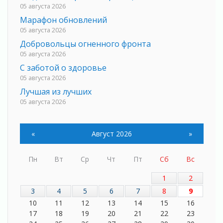
05 августа 2026
Марафон обновлений
05 августа 2026
Добровольцы огненного фронта
05 августа 2026
С заботой о здоровье
05 августа 2026
Лучшая из лучших
05 августа 2026
Пульс региона
05 августа 2026
«
Август 2026
»
«Результат командный, заслуга каждого
ведомства и муниципалитета»
Пн
Вт
Ср
Чт
Пт
Сб
Вс
05 августа 2026
Вдохновлять, просвещать и объединять!
1
2
05 августа 2026
3
4
5
6
7
8
9
Не оставят в беде
10
11
12
13
14
15
16
05 августа 2026
17
18
19
20
21
22
23
На лидирующих позициях