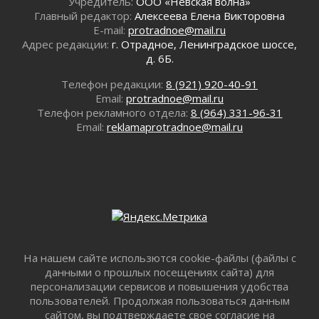
летию Билибина
Учредитель:
ООО «Невская волна»
01 августа 2026
Главный редактор:
Алексеева Елена Викторовна
E-mail:
protradnoe@mail.ru
Лето без гаджетов
Адрес редакции:
г. Отрадное, Ленинградское шоссе,
01 августа 2026
д. 6Б.
Болезнь девственниц и вампиров
01 августа 2026
Телефон редакции:
8 (921) 920-40-91
Email:
protradnoe@mail.ru
Безмолвный крик о помощи
Телефон рекламного отдела:
8 (964) 331-96-31
01 августа 2026
Email:
reklamaprotradnoe@mail.ru
В музей всей семьёй
01 августа 2026
Без заявлений и очередей
01 августа 2026
Не женское это дело...уверены?
01 августа 2026
Все силы в кулак
01 августа 2026
На нашем сайте использются cookie-файлы (файлы с
данными о прошлых посещениях сайта) для
Айда на пляж!
персонализации сервисов и повышения удобства
01 августа 2026
пользователей. Продолжая пользоваться данным
Один в поле — не воин
сайтом, вы подтверждаете свое согласие на