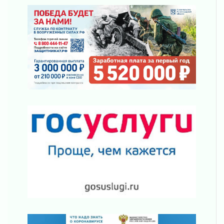
Ленобласть отмечает День Воздушно-
десантных войск
02 августа 2026
«Активное лето»
02 августа 2026
Ленобласть отметила заслуги жителей перед
регионом и страной
02 августа 2026
Ладога — не пруд
02 августа 2026
ПСК через Гослуслуги напомнит жителям
Ленинградской области о неоплаченных
счетах
02 августа 2026
Пропавшего подростка нашли в Кировском
районе Ленобласти
02 августа 2026
Жителям Ленобласти напомнили, как
действовать при укусе клеща
02 августа 2026