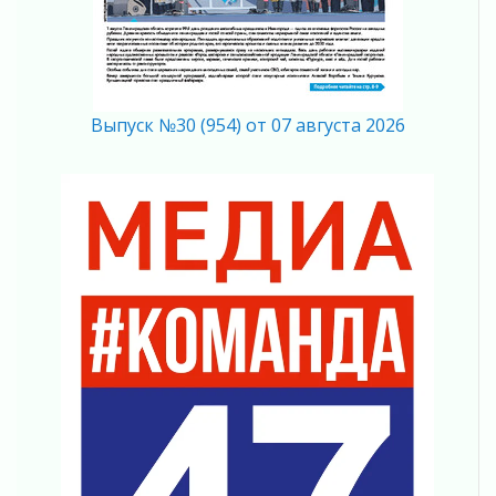
04 августа 2026
Без риска для здоровья и кошелька
04 августа 2026
Важная информация
04 августа 2026
Выпуск №30 (954) от 07 августа 2026
Что делать со сбережениями
04 августа 2026
Награды нашли строителей
03 августа 2026
Ленобласть повышает производительность
труда в ЖКХ
03 августа 2026
Поддержка волонтерских объединений
03 августа 2026
Ладожский мост полностью закроют на два
часа
03 августа 2026
Музеи Ленобласти обновляют пространства
03 августа 2026