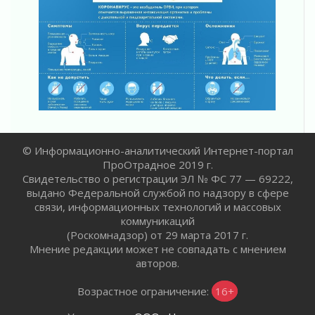
В Ивангороде назвали новых почетных
граждан Ленинградской области
02 августа 2026
Готовность №1
02 августа 2026
Километровые столбы «Дороги жизни»
отправили на реставрацию
02 августа 2026
Ленобласть внедрила передовую подготовку
© Информационно-аналитический Интернет-портал
операторов БПЛА
ПроОтрадное 2019 г.
02 августа 2026
Свидетельство о регистрации ЭЛ № ФС 77 — 69222,
В Ивангороде появилась «Избушка-
выдано Федеральной службой по надзору в сфере
воробушка»
связи, информационных технологий и массовых
02 августа 2026
коммуникаций
Юхла, мука, кантеле и Водяной
(Роскомнадзор) от 29 марта 2017 г.
01 августа 2026
Мнение редакции может не совпадать с мнением
авторов.
Лето катится с горки
01 августа 2026
Возрастное ограничение:
16+
В Ленобласти открылась экспозиция к 150-