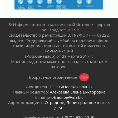
Жителям Ленобласти напомнили, как
действовать при укусе клеща
02 августа 2026
В Ивангороде назвали новых почетных
© Информационно-аналитический Интернет-портал
граждан Ленинградской области
ПроОтрадное 2019 г.
02 августа 2026
Свидетельство о регистрации ЭЛ № ФС 77 — 69222,
Готовность №1
выдано Федеральной службой по надзору в сфере
02 августа 2026
связи, информационных технологий и массовых
коммуникаций
Километровые столбы «Дороги жизни»
(Роскомнадзор) от 29 марта 2017 г.
отправили на реставрацию
Мнение редакции может не совпадать с мнением
02 августа 2026
авторов.
Ленобласть внедрила передовую подготовку
операторов БПЛА
Возрастное ограничение:
16+
02 августа 2026
Учредитель:
ООО «Невская волна»
В Ивангороде появилась «Избушка-
Главный редактор:
Алексеева Елена Викторовна
воробушка»
E-mail:
protradnoe@mail.ru
02 августа 2026
Адрес редакции:
г. Отрадное, Ленинградское шоссе,
Юхла, мука, кантеле и Водяной
д. 6Б.
01 августа 2026
Телефон редакции:
8 (921) 920-40-91