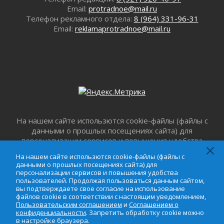
Лето катится с горки
Email:
protradnoe@mail.ru
01 августа 2026
Телефон рекламного отдела:
8 (964) 331-96-31
В Ленобласти открылась экспозиция к 150-
Email:
reklamaprotradnoe@mail.ru
летию Билибина
01 августа 2026
Лето без гаджетов
01 августа 2026
Болезнь девственниц и вампиров
01 августа 2026
Безмолвный крик о помощи
01 августа 2026
На нашем сайте использются cookie-файлы (файлы с
В музей всей семьёй
данными о прошлых посещениях сайта) для
персонализации сервисов и повышения удобства
01 августа 2026
пользователей. Продолжая пользоваться данным
Без заявлений и очередей
На нашем сайте использются cookie-файлы (файлы с
сайтом, вы подтверждаете свое согласие на
01 августа 2026
данными о прошлых посещениях сайта) для
использование файлов cookie в соответствии с
персонализации сервисов и повышения удобства
Не женское это дело...уверены?
настоящим уведомлением,
Пользовательским
пользователей. Продолжая пользоваться данным сайтом,
01 августа 2026
вы подтверждаете свое согласие на использование
соглашением
и
Соглашением о
файлов cookie в соответствии с настоящим уведомлением,
конфиденциальности
. Запретить обработку cookie
Все силы в кулак
Пользовательским соглашением
и
Соглашением о
можно в настройке браузера.
01 августа 2026
конфиденциальности
. Запретить обработку cookie можно
в настройке браузера.