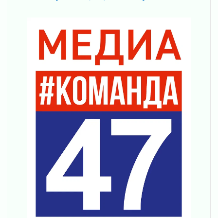
04 августа 2026
Никакого принуждения, только письменное
согласие
04 августа 2026
Без риска для здоровья и кошелька
04 августа 2026
Важная информация
04 августа 2026
Что делать со сбережениями
04 августа 2026
Награды нашли строителей
03 августа 2026
Ленобласть повышает производительность
труда в ЖКХ
03 августа 2026
Поддержка волонтерских объединений
03 августа 2026
Ладожский мост полностью закроют на два
часа