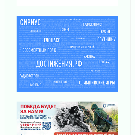
03 августа 2026
Музеи Ленобласти обновляют пространства
03 августа 2026
Новая площадка: 2027
03 августа 2026
Часть медиков в Ленобласти сможет
рассчитывать на доплату от региона
03 августа 2026
За сутки в Ленинградской области
ликвидировали 10 пожаров
03 августа 2026
Клюква наливается, но в корзинку пока не
просится
03 августа 2026
Строительные компании Ленобласти
подняли зарплаты почти на 40% за год
03 августа 2026
Шесть новых жизней в честь дня рождения
Ленинградской области
03 августа 2026