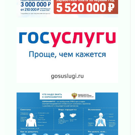
Уроки безопасности для детей и взрослых
03 августа 2026
Ленобласть отмечает День Воздушно-
десантных войск
02 августа 2026
«Активное лето»
02 августа 2026
Ленобласть отметила заслуги жителей перед
регионом и страной
02 августа 2026
Ладога — не пруд
02 августа 2026
ПСК через Гослуслуги напомнит жителям
Ленинградской области о неоплаченных
счетах
02 августа 2026
Пропавшего подростка нашли в Кировском
районе Ленобласти
02 августа 2026