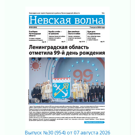
Не оставят в беде
05 августа 2026
На лидирующих позициях
04 августа 2026
Итоги конкурса «Лучший работник
Кадрового центра – 2026» подведены!
04 августа 2026
Ставка на дисциплину на перекрестках
04 августа 2026
В Ленобласти растет потребление
мобильного трафика
04 августа 2026
Полумрак бьёт по карману
04 августа 2026
Вниманию автомобилистов!
04 августа 2026
Память, сталь и музыка
04 августа 2026
Выпуск №30 (954) от 07 августа 2026
Регион готовится к выборам