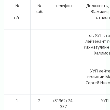
№
№
телефон
Должность,
каб.
Фамилия,
п/п
отчест
ст. УУП с
лейтенант 
Рахматуллин
Халимо
УУП лейт
полиции М
Сергей Ник
1.
2
(81362) 74-
УУП
357