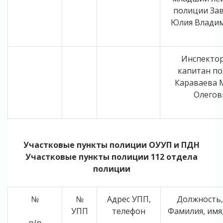
полиции За
Юлия Влади
Инспекто
капитан п
Караваева 
Олегов
Участковые пункты полиции ОУУП и ПДН
Участковые пункты полиции 112 отдела
полиции
№
№
Адрес УПП,
Должность,
УПП
телефон
Фамилия, имя