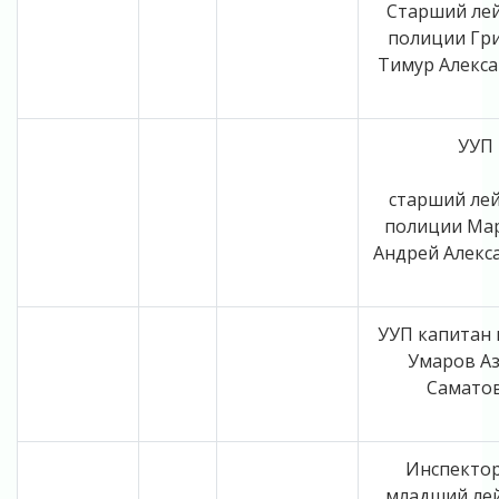
Старший ле
полиции Гр
Тимур Алекс
УУП
старший ле
полиции Ма
Андрей Алекс
УУП капитан
Умаров А
Самато
Инспекто
младший ле