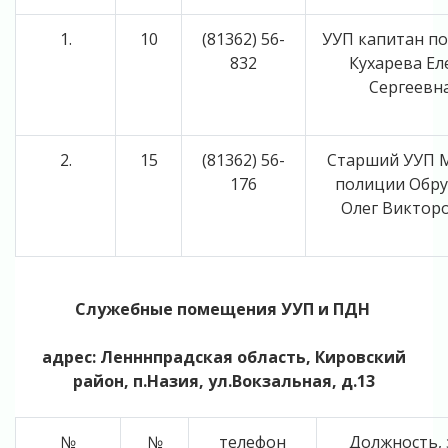
1.
10
(81362) 56-
УУП капитан п
832
Кухарева Ел
Сергеевн
2.
15
(81362) 56-
Старший УУП 
176
полиции Обру
Олег Виктор
Служебные помещения УУП и ПДН
адрес: Ленннпрадская область, Кировский
район, п.Назия, ул.Вокзальная, д.13
№
№
телефон
Должность, 