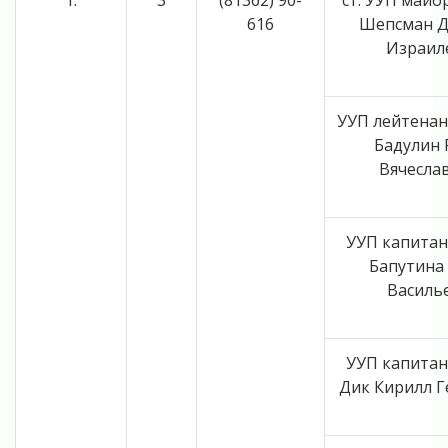
1.
3
(81362) 90-
ст. УУП майо
616
Шепсман 
Израил
УУП лейтенан
Бадулин 
Вячесла
УУП капитан
Бапутина
Василь
УУП капитан
Дик Кирилл Г