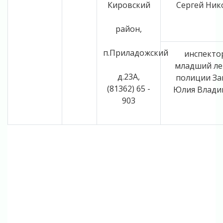
Кировский
Сергей Ник
район,
п.Приладожский
инспекто
младший ле
д.23А,
полиции За
(81362) 65 -
Юлия Влади
903