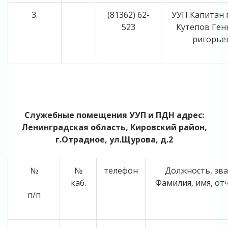
3.
(81362) 62-
УУП Капитан
523
Кутепов Ген
ригорье
Служебные помещения УУП и ПДН адрес:
Ленинградская область, Кировский район,
г.Отрадное, ул.Щурова, д.2
№
№
телефон
Должность, зв
каб.
Фамилия, имя, от
п/п