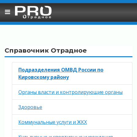
Skip
to
content
Справочник Отрадное
Подразделения ОМВД России по
Кировскому району
Органы власти и контролирующие органы
Здоровье
Коммунальные услуги и ЖКХ