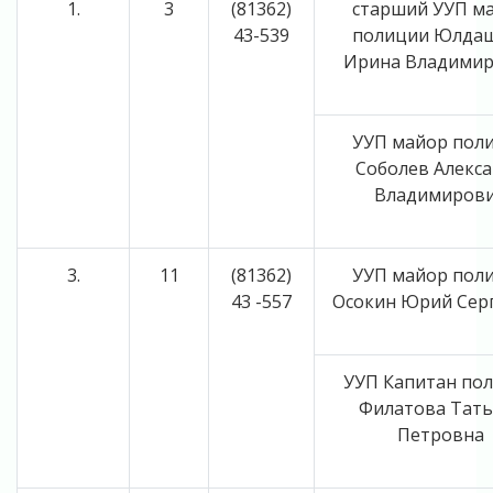
1.
3
(81362)
старший УУП м
43-539
полиции Юлда
Ирина Владими
УУП майор пол
Соболев Алекс
Владимиров
3.
11
(81362)
УУП майор пол
43 -557
Осокин Юрий Сер
УУП Капитан по
Филатова Тать
Петровна