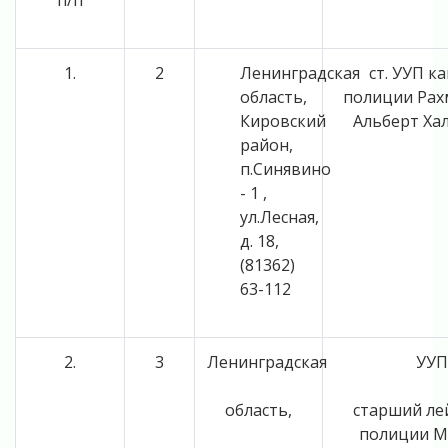
п/п
1.
2
Ленинградская
ст. УУП к
область,
полиции Рах
Кировский
Альберт Ха
район,
п.Синявино
- 1 ,
ул.Лесная,
д. 18,
(81362)
63-112
2.
3
Ленинградская
УУП
область,
старший ле
полиции М