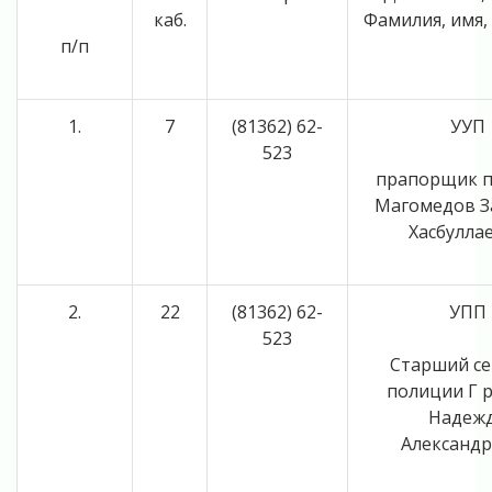
каб.
Фамилия, имя,
п/п
1.
7
(81362) 62-
УУП
523
прапорщик 
Магомедов З
Хасбулла
2.
22
(81362) 62-
УПП
523
Старший с
полиции Г 
Надеж
Александ