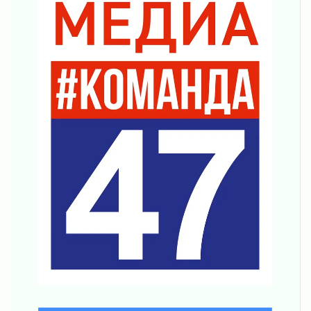
01 августа 2026
Один в поле — не воин
01 августа 2026
Пик топливного кризиса в регионе прошёл
31 июля 2026
О мужестве, долге и стойкости
31 июля 2026
Ленинградцы — бойцам «Барс-Ленинградец»
31 июля 2026
Маршрутами будущего — к заветной цели
31 июля 2026
«Корвет» на страже
31 июля 2026
Правила для жизни
31 июля 2026
С рабочим визитом
31 июля 2026
В Шлиссельбурге прошла акция «Белый