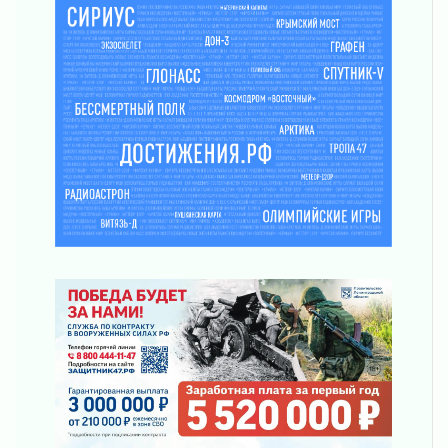
кораблик Памяти»
31 июля 2026
Новые возможности для творчества
31 июля 2026
За сухими цифрами — реальная жизнь
31 июля 2026
От инженера-создателя к волонтёрам
«Созидателям»
31 июля 2026
Генеральная репетиция векового юбилея
31 июля 2026
Открытое сердце и стремление делать добро
31 июля 2026
Давайте разберемся!
30 июля 2026
Круглую ригу в Гатчине отреставрируют в
2027 году
30 июля 2026