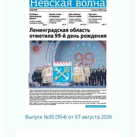
01 августа 2026
В Ленобласти открылась экспозиция к 150-
летию Билибина
01 августа 2026
Лето без гаджетов
01 августа 2026
Болезнь девственниц и вампиров
01 августа 2026
Безмолвный крик о помощи
01 августа 2026
В музей всей семьёй
01 августа 2026
Без заявлений и очередей
01 августа 2026
Не женское это дело...уверены?
01 августа 2026
Выпуск №30 (954) от 07 августа 2026
Все силы в кулак
01 августа 2026
Айда на пляж!