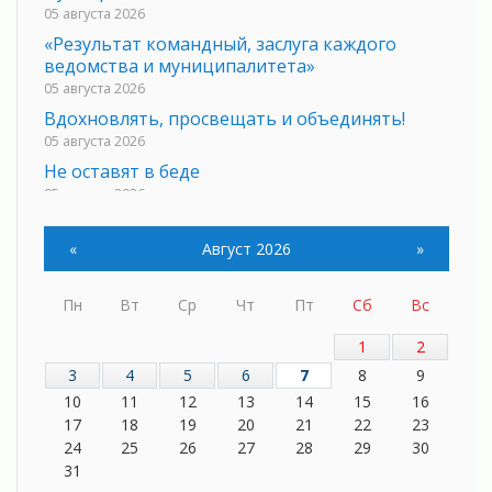
05 августа 2026
«Результат командный, заслуга каждого
ведомства и муниципалитета»
05 августа 2026
Вдохновлять, просвещать и объединять!
05 августа 2026
Не оставят в беде
05 августа 2026
На лидирующих позициях
04 августа 2026
«
Август 2026
»
Итоги конкурса «Лучший работник
Кадрового центра – 2026» подведены!
Пн
Вт
Ср
Чт
Пт
Сб
Вс
04 августа 2026
1
2
Ставка на дисциплину на перекрестках
04 августа 2026
3
4
5
6
7
8
9
10
11
12
13
14
15
16
В Ленобласти растет потребление
мобильного трафика
17
18
19
20
21
22
23
24
25
26
27
28
29
30
04 августа 2026
31
Полумрак бьёт по карману