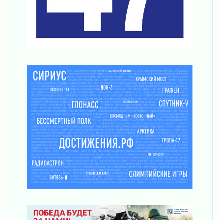
03 августа 2026
Строительные компании Ленобласти
подняли зарплаты почти на 40% за год
03 августа 2026
Шесть новых жизней в честь дня рождения
Ленинградской области
03 августа 2026
Уроки безопасности для детей и взрослых
03 августа 2026
Ленобласть отмечает День Воздушно-
десантных войск
02 августа 2026
«Активное лето»
02 августа 2026
Ленобласть отметила заслуги жителей перед
регионом и страной
02 августа 2026
Ладога — не пруд
02 августа 2026
ПСК через Гослуслуги напомнит жителям