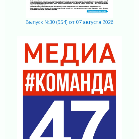
труда в ЖКХ
03 августа 2026
Поддержка волонтерских объединений
Выпуск №30 (954) от 07 августа 2026
03 августа 2026
Ладожский мост полностью закроют на два
часа
03 августа 2026
Музеи Ленобласти обновляют пространства
03 августа 2026
Новая площадка: 2027
03 августа 2026
Часть медиков в Ленобласти сможет
рассчитывать на доплату от региона
03 августа 2026
За сутки в Ленинградской области
ликвидировали 10 пожаров
03 августа 2026
Клюква наливается, но в корзинку пока не
просится