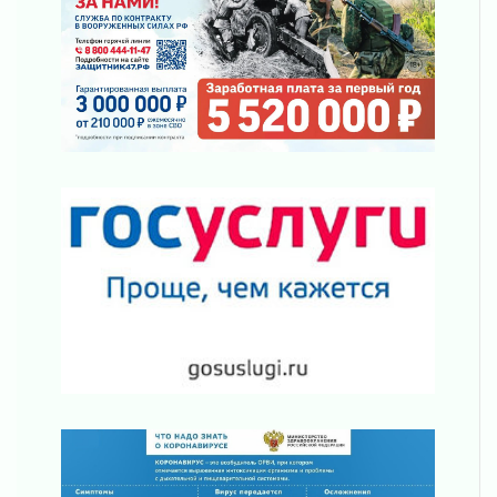
Ленинградской области о неоплаченных
счетах
02 августа 2026
Пропавшего подростка нашли в Кировском
районе Ленобласти
02 августа 2026
Жителям Ленобласти напомнили, как
действовать при укусе клеща
02 августа 2026
В Ивангороде назвали новых почетных
граждан Ленинградской области
02 августа 2026
Готовность №1
02 августа 2026
Километровые столбы «Дороги жизни»
отправили на реставрацию
02 августа 2026
Ленобласть внедрила передовую подготовку
операторов БПЛА
02 августа 2026