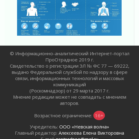
В Ивангороде появилась «Избушка-
воробушка»
02 августа 2026
Юхла, мука, кантеле и Водяной
01 августа 2026
Лето катится с горки
01 августа 2026
© Информационно-аналитический Интернет-портал
В Ленобласти открылась экспозиция к 150-
ПроОтрадное 2019 г.
летию Билибина
Свидетельство о регистрации ЭЛ № ФС 77 — 69222,
01 августа 2026
выдано Федеральной службой по надзору в сфере
связи, информационных технологий и массовых
Лето без гаджетов
коммуникаций
01 августа 2026
(Роскомнадзор) от 29 марта 2017 г.
Болезнь девственниц и вампиров
Мнение редакции может не совпадать с мнением
01 августа 2026
авторов.
Безмолвный крик о помощи
Возрастное ограничение:
16+
01 августа 2026
В музей всей семьёй
Учредитель:
ООО «Невская волна»
01 августа 2026
Главный редактор:
Алексеева Елена Викторовна