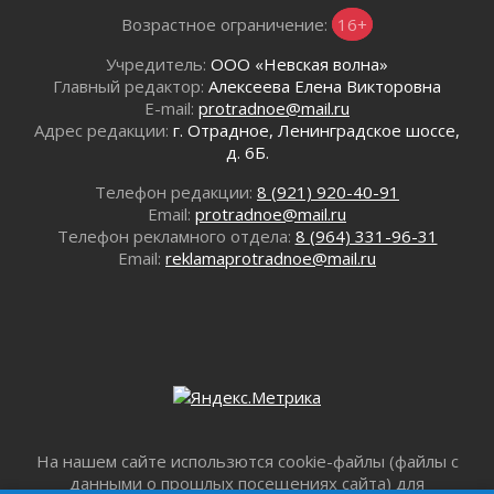
31 июля 2026
Возрастное ограничение:
16+
«Корвет» на страже
Учредитель:
ООО «Невская волна»
31 июля 2026
Главный редактор:
Алексеева Елена Викторовна
Правила для жизни
E-mail:
protradnoe@mail.ru
31 июля 2026
Адрес редакции:
г. Отрадное, Ленинградское шоссе,
д. 6Б.
С рабочим визитом
31 июля 2026
Телефон редакции:
8 (921) 920-40-91
В Шлиссельбурге прошла акция «Белый
Email:
protradnoe@mail.ru
кораблик Памяти»
Телефон рекламного отдела:
8 (964) 331-96-31
31 июля 2026
Email:
reklamaprotradnoe@mail.ru
Новые возможности для творчества
31 июля 2026
За сухими цифрами — реальная жизнь
31 июля 2026
От инженера-создателя к волонтёрам
«Созидателям»
31 июля 2026
На нашем сайте использются cookie-файлы (файлы с
Генеральная репетиция векового юбилея
данными о прошлых посещениях сайта) для
31 июля 2026