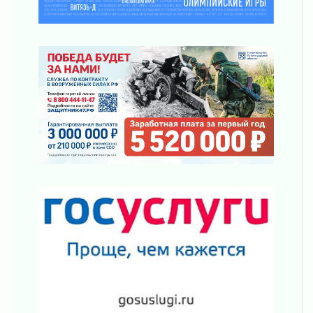
Ленобласть внедрила передовую подготовку
операторов БПЛА
02 августа 2026
В Ивангороде появилась «Избушка-
воробушка»
02 августа 2026
Юхла, мука, кантеле и Водяной
01 августа 2026
Лето катится с горки
01 августа 2026
В Ленобласти открылась экспозиция к 150-
летию Билибина
01 августа 2026
Лето без гаджетов
01 августа 2026
Болезнь девственниц и вампиров
01 августа 2026
Безмолвный крик о помощи
01 августа 2026