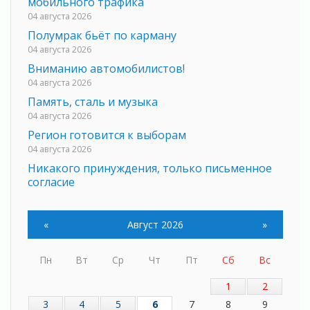
мобильного трафика
04 августа 2026
Полумрак бьёт по карману
04 августа 2026
Вниманию автомобилистов!
04 августа 2026
Память, сталь и музыка
04 августа 2026
Регион готовится к выборам
04 августа 2026
Никакого принуждения, только письменное
согласие
04 августа 2026
Без риска для здоровья и кошелька
«
Август 2026
»
04 августа 2026
Важная информация
Пн
Вт
Ср
Чт
Пт
Сб
Вс
04 августа 2026
Что делать со сбережениями
1
2
04 августа 2026
3
4
5
6
7
8
9