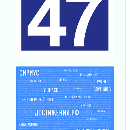
Ладога — не пруд
02 августа 2026
ПСК через Гослуслуги напомнит жителям
Ленинградской области о неоплаченных
счетах
02 августа 2026
Пропавшего подростка нашли в Кировском
районе Ленобласти
02 августа 2026
Жителям Ленобласти напомнили, как
действовать при укусе клеща
02 августа 2026
В Ивангороде назвали новых почетных
граждан Ленинградской области
02 августа 2026
Готовность №1
02 августа 2026
Километровые столбы «Дороги жизни»
отправили на реставрацию
02 августа 2026