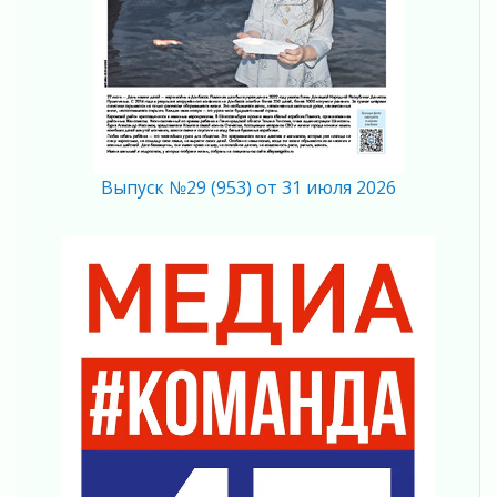
Клюква наливается, но в корзинку пока не
просится
03 августа 2026
Строительные компании Ленобласти
подняли зарплаты почти на 40% за год
03 августа 2026
Шесть новых жизней в честь дня рождения
Выпуск №29 (953) от 31 июля 2026
Ленинградской области
03 августа 2026
Уроки безопасности для детей и взрослых
03 августа 2026
Ленобласть отмечает День Воздушно-
десантных войск
02 августа 2026
«Активное лето»
02 августа 2026
Ленобласть отметила заслуги жителей перед
регионом и страной
02 августа 2026