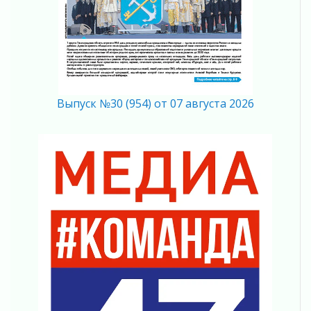
04 августа 2026
Вниманию автомобилистов!
04 августа 2026
Память, сталь и музыка
04 августа 2026
Регион готовится к выборам
Выпуск №30 (954) от 07 августа 2026
04 августа 2026
Никакого принуждения, только письменное
согласие
04 августа 2026
Без риска для здоровья и кошелька
04 августа 2026
Важная информация
04 августа 2026
Что делать со сбережениями
04 августа 2026
Награды нашли строителей
03 августа 2026
Ленобласть повышает производительность