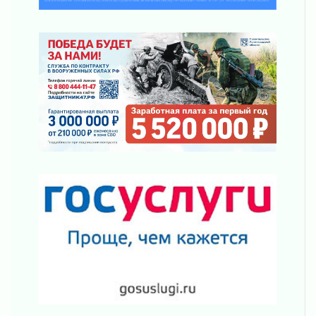
Строительные компании Ленобласти
подняли зарплаты почти на 40% за год
03 августа 2026
Шесть новых жизней в честь дня рождения
Ленинградской области
03 августа 2026
Уроки безопасности для детей и взрослых
03 августа 2026
Ленобласть отмечает День Воздушно-
десантных войск
02 августа 2026
«Активное лето»
02 августа 2026
Ленобласть отметила заслуги жителей перед
регионом и страной
02 августа 2026
Ладога — не пруд
02 августа 2026
ПСК через Гослуслуги напомнит жителям