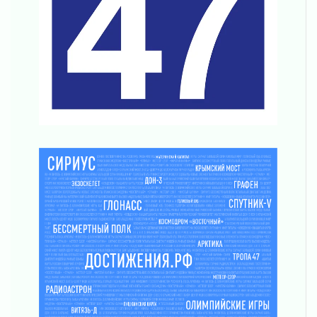
труда в ЖКХ
03 августа 2026
Поддержка волонтерских объединений
03 августа 2026
Ладожский мост полностью закроют на два
часа
03 августа 2026
Музеи Ленобласти обновляют пространства
03 августа 2026
Новая площадка: 2027
03 августа 2026
Часть медиков в Ленобласти сможет
рассчитывать на доплату от региона
03 августа 2026
За сутки в Ленинградской области
ликвидировали 10 пожаров
03 августа 2026
Клюква наливается, но в корзинку пока не
просится
03 августа 2026