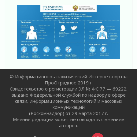
Ленинградской области о неоплаченных
счетах
02 августа 2026
Пропавшего подростка нашли в Кировском
районе Ленобласти
02 августа 2026
Жителям Ленобласти напомнили, как
действовать при укусе клеща
02 августа 2026
В Ивангороде назвали новых почетных
граждан Ленинградской области
© Информационно-аналитический Интернет-портал
02 августа 2026
ПроОтрадное 2019 г.
Готовность №1
Свидетельство о регистрации ЭЛ № ФС 77 — 69222,
02 августа 2026
выдано Федеральной службой по надзору в сфере
связи, информационных технологий и массовых
Километровые столбы «Дороги жизни»
коммуникаций
отправили на реставрацию
(Роскомнадзор) от 29 марта 2017 г.
02 августа 2026
Мнение редакции может не совпадать с мнением
Ленобласть внедрила передовую подготовку
авторов.
операторов БПЛА
02 августа 2026