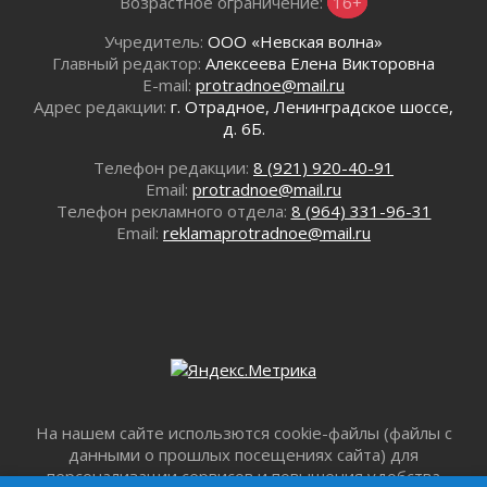
Возрастное ограничение:
16+
В Ивангороде появилась «Избушка-
Учредитель:
ООО «Невская волна»
воробушка»
Главный редактор:
Алексеева Елена Викторовна
02 августа 2026
E-mail:
protradnoe@mail.ru
Юхла, мука, кантеле и Водяной
Адрес редакции:
г. Отрадное, Ленинградское шоссе,
01 августа 2026
д. 6Б.
Лето катится с горки
Телефон редакции:
8 (921) 920-40-91
01 августа 2026
Email:
protradnoe@mail.ru
В Ленобласти открылась экспозиция к 150-
Телефон рекламного отдела:
8 (964) 331-96-31
летию Билибина
Email:
reklamaprotradnoe@mail.ru
01 августа 2026
Лето без гаджетов
01 августа 2026
Болезнь девственниц и вампиров
01 августа 2026
Безмолвный крик о помощи
01 августа 2026
В музей всей семьёй
На нашем сайте использются cookie-файлы (файлы с
данными о прошлых посещениях сайта) для
01 августа 2026
персонализации сервисов и повышения удобства
Без заявлений и очередей