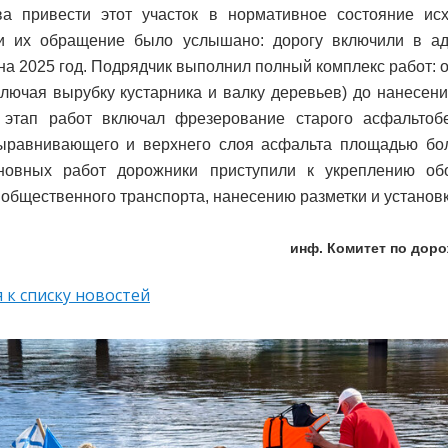
ва привести этот участок в нормативное состояние ис
 и их обращение было услышано: дорогу включили в а
на 2025 год. Подрядчик выполнил полный комплекс работ: 
ключая вырубку кустарника и валку деревьев) до нанесени
 этап работ включал фрезерование старого асфальтобе
ыравнивающего и верхнего слоя асфальта площадью боле
новных работ дорожники приступили к укреплению обо
 общественного транспорта, нанесению разметки и установк
инф. Комитет по дор
 к списку новостей