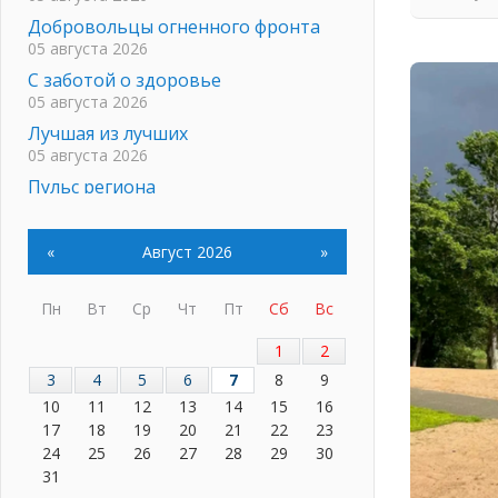
Добровольцы огненного фронта
05 августа 2026
С заботой о здоровье
05 августа 2026
Лучшая из лучших
05 августа 2026
Пульс региона
05 августа 2026
«Результат командный, заслуга
«
Август 2026
»
каждого ведомства и
муниципалитета»
05 августа 2026
Пн
Вт
Ср
Чт
Пт
Сб
Вс
Вдохновлять, просвещать и
1
2
объединять!
3
4
5
6
7
8
9
05 августа 2026
10
11
12
13
14
15
16
Не оставят в беде
17
18
19
20
21
22
23
05 августа 2026
24
25
26
27
28
29
30
На лидирующих позициях
31
04 августа 2026