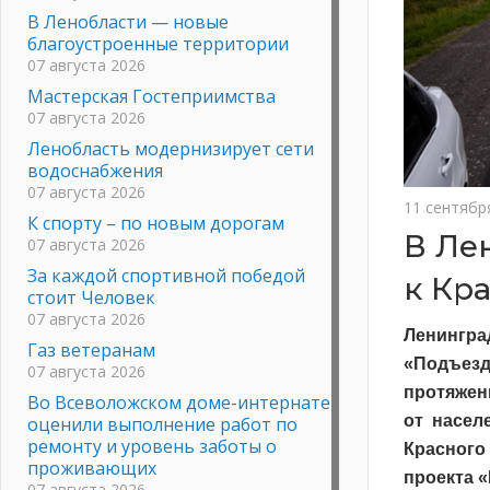
В Ленобласти — новые
благоустроенные территории
07 августа 2026
Мастерская Гостеприимства
07 августа 2026
Ленобласть модернизирует сети
водоснабжения
07 августа 2026
11 сентябр
К спорту – по новым дорогам
В Ле
07 августа 2026
За каждой спортивной победой
к Кр
стоит Человек
07 августа 2026
Ленингр
Газ ветеранам
«Подъезд
07 августа 2026
протяже
Во Всеволожском доме-интернате
от насел
оценили выполнение работ по
ремонту и уровень заботы о
Красного
проживающих
проекта 
07 августа 2026