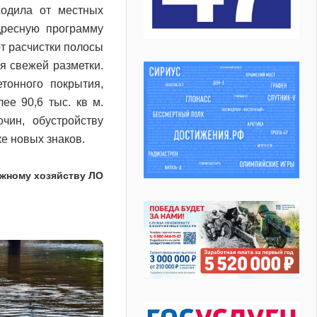
ходила от местных
дресную программу
от расчистки полосы
я свежей разметки.
тонного покрытия,
е 90,6 тыс. кв м.
чин, обустройству
е новых знаков.
ожному хозяйству ЛО