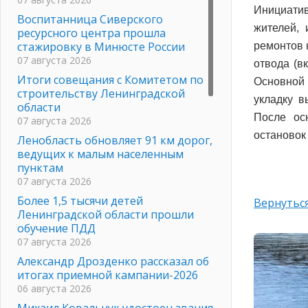
Инициати
Воспитанница Сиверского
жителей,
ресурсного центра прошла
стажировку в Минюсте России
ремонтов 
07 августа 2026
отвода (в
Итоги совещания с Комитетом по
Основной
строительству Ленинградской
укладку в
области
После ос
07 августа 2026
остановок
Ленобласть обновляет 91 км дорог,
ведущих к малым населенным
пунктам
07 августа 2026
Более 1,5 тысячи детей
Вернуться
Ленинградской области прошли
обучение ПДД
07 августа 2026
Александр Дрозденко рассказал об
итогах приемной кампании-2026
06 августа 2026
Михаил Ковальчук удостоен звания