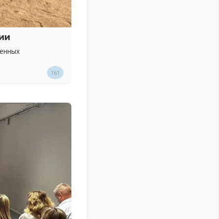
ии
венных
161