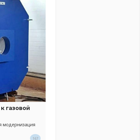
к газовой
ся модернизация
167