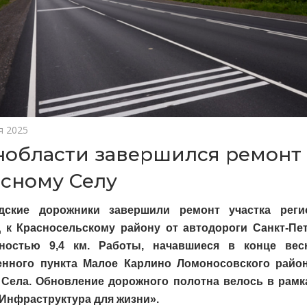
я 2025
нобласти завершился ремонт
асному Селу
адские дорожники завершили ремонт участка реги
 к Красносельскому району от автодороги Санкт-Пе
нностью 9,4 км. Работы, начавшиеся в конце вес
енного пункта Малое Карлино Ломоносовского райо
 Села. Обновление дорожного полотна велось в рамк
«Инфраструктура для жизни».