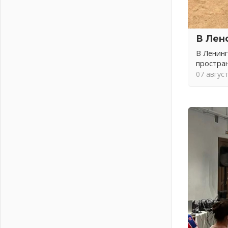
Итоги конкурса «Лучший работник
Кадрового центра – 2026»
подведены!
В Лен
04 августа 2026
В Ленинг
Ставка на дисциплину на
простра
перекрестках
07 авгус
04 августа 2026
В Ленобласти растет потребление
мобильного трафика
04 августа 2026
Полумрак бьёт по карману
04 августа 2026
Вниманию автомобилистов!
04 августа 2026
Память, сталь и музыка
04 августа 2026
Регион готовится к выборам
04 августа 2026
Никакого принуждения, только