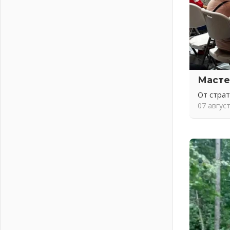
письменное согласие
04 августа 2026
Без риска для здоровья и кошелька
04 августа 2026
Важная информация
04 августа 2026
Что делать со сбережениями
Масте
04 августа 2026
От стра
Награды нашли строителей
07 авгус
03 августа 2026
Ленобласть повышает
производительность труда в ЖКХ
03 августа 2026
Поддержка волонтерских
объединений
03 августа 2026
Ладожский мост полностью
закроют на два часа
03 августа 2026