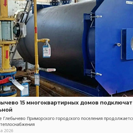
бычево 15 многоквартирных домов подключат 
ьной
ке Глебычево Приморского городского поселения продолжает
 теплоснабжения
та 2026