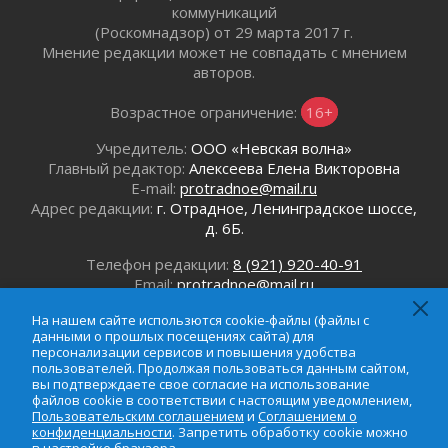
коммуникаций
(Роскомнадзор) от 29 марта 2017 г.
Мнение редакции может не совпадать с мнением
авторов.
Возрастное ограничение:
16+
Учредитель:
ООО «Невская волна»
Главный редактор:
Алексеева Елена Викторовна
E-mail:
protradnoe@mail.ru
Адрес редакции:
г. Отрадное, Ленинградское шоссе,
д. 6Б.
Телефон редакции:
8 (921) 920-40-91
Email:
protradnoe@mail.ru
Телефон рекламного отдела:
8 (964) 331-96-31
На нашем сайте использются cookie-файлы (файлы с
Email:
reklamaprotradnoe@mail.ru
данными о прошлых посещениях сайта) для
персонализации сервисов и повышения удобства
пользователей. Продолжая пользоваться данным сайтом,
вы подтверждаете свое согласие на использование
файлов cookie в соответствии с настоящим уведомлением,
Пользовательским соглашением
и
Соглашением о
конфиденциальности
. Запретить обработку cookie можно