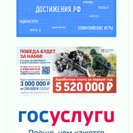
Пик топливного кризиса в регионе прошёл
31 июля 2026
О мужестве, долге и стойкости
31 июля 2026
Ленинградцы — бойцам «Барс-Ленинградец»
31 июля 2026
Маршрутами будущего — к заветной цели
31 июля 2026
«Корвет» на страже
31 июля 2026
Правила для жизни
31 июля 2026
С рабочим визитом
31 июля 2026
В Шлиссельбурге прошла акция «Белый
кораблик Памяти»
31 июля 2026
Новые возможности для творчества
31 июля 2026