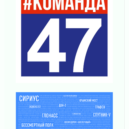
01 августа 2026
Лето без гаджетов
01 августа 2026
Болезнь девственниц и вампиров
01 августа 2026
Безмолвный крик о помощи
01 августа 2026
В музей всей семьёй
01 августа 2026
Без заявлений и очередей
01 августа 2026
Не женское это дело...уверены?
01 августа 2026
Все силы в кулак
01 августа 2026
Айда на пляж!
01 августа 2026
Один в поле — не воин
01 августа 2026