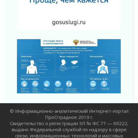
За сухими цифрами — реальная жизнь
31 июля 2026
От инженера-создателя к волонтёрам
«Созидателям»
31 июля 2026
Генеральная репетиция векового юбилея
31 июля 2026
Открытое сердце и стремление делать добро
31 июля 2026
Давайте разберемся!
30 июля 2026
Круглую ригу в Гатчине отреставрируют в
2027 году
30 июля 2026
© Информационно-аналитический Интернет-портал
ПроОтрадное 2019 г.
Свидетельство о регистрации ЭЛ № ФС 77 — 69222,
выдано Федеральной службой по надзору в сфере
связи, информационных технологий и массовых