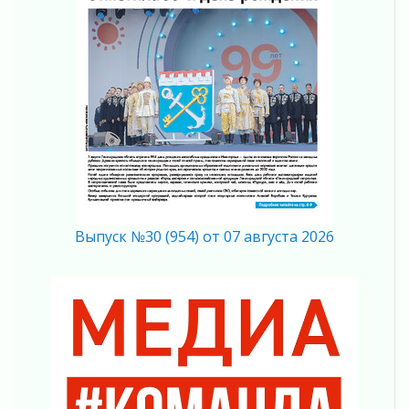
граждан Ленинградской области
02 августа 2026
Готовность №1
02 августа 2026
Километровые столбы «Дороги жизни»
отправили на реставрацию
02 августа 2026
Ленобласть внедрила передовую подготовку
операторов БПЛА
02 августа 2026
В Ивангороде появилась «Избушка-
Выпуск №30 (954) от 07 августа 2026
воробушка»
02 августа 2026
Юхла, мука, кантеле и Водяной
01 августа 2026
Лето катится с горки
01 августа 2026
В Ленобласти открылась экспозиция к 150-
летию Билибина