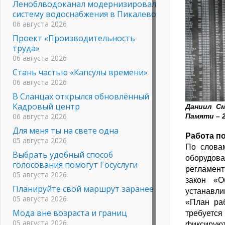
Леноблводоканал модернизировал
систему водоснабжения в Пикалево
06 августа 2026
Проект «Производительность
труда»
06 августа 2026
Стань частью «Капсулы времени»
06 августа 2026
В Сланцах открылся обновлённый
Кадровый центр
Даниил См
06 августа 2026
Памяти – 
Для меня ты на свете одна
Работа п
05 августа 2026
По словам
Выбрать удобный способ
оборудо
голосования помогут Госуслуги
регламент
05 августа 2026
закон «О
Планируйте свой маршрут заранее
устанавли
05 августа 2026
«План раб
Мода вне возраста и границ
требуетс
05 августа 2026
фиксируют