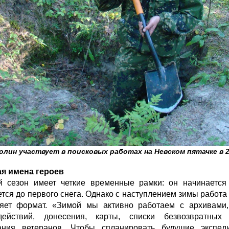
олин участвует в поисковых работах на Невском пятачке в 2
я имена героев
й сезон имеет четкие временные рамки: он начинается
тся до первого снега. Однако с наступлением зимы работа
яет формат. «Зимой мы активно работаем с архивами
ействий, донесения, карты, списки безвозвратных
ания ветеранов. Чтобы спланировать будущие экспед