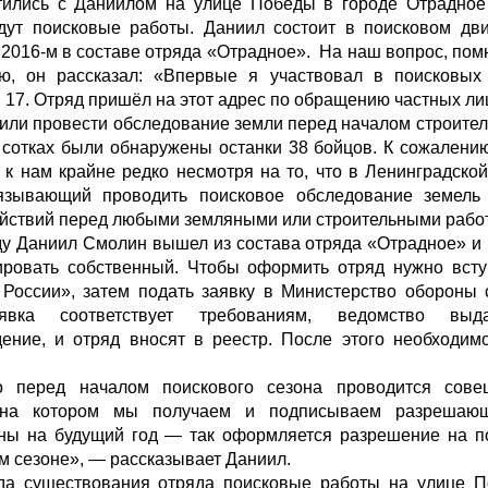
тились с Даниилом на улице Победы в городе Отрадное
дут поисковые работы. Даниил состоит в поисковом дви
 2016-м в составе отряда «Отрадное». На наш вопрос, пом
ию, он рассказал: «Впервые я участвовал в поисковых
, 17. Отряд пришёл на этот адрес по обращению частных л
или провести обследование земли перед началом строитель
 сотках были обнаружены останки 38 бойцов. К сожалени
 к нам крайне редко несмотря на то, что в Ленинградской
бязывающий проводить поисковое обследование земел
йствий перед любыми земляными или строительными рабо
ду Даниил Смолин вышел из состава отряда «Отрадное» 
ировать собственный. Чтобы оформить отряд нужно всту
России», затем подать заявку в Министерство обороны 
явка соответствует требованиям, ведомство выд
ение, и отряд вносят в реестр. После этого необходим
о перед началом поискового сезона проводится сове
 на котором мы получаем и подписываем разрешаю
ны на будущий год — так оформляется разрешение на п
 сезоне», — рассказывает Даниил.
ода существования отряда поисковые работы на улице 