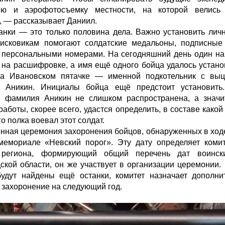
ию и аэрофотосъемку местности, на которой велись
, — рассказывает Даниил.
анки — это только половина дела. Важно установить личн
оисковикам помогают солдатские медальоны, подписны
 персональными номерами. На сегодняшний день один на
 на расшифровке, а имя ещё одного бойца удалось устано
на Ивановском пятачке — именной подкотельник с вы
 Аникин. Инициалы бойца ещё предстоит установить.
, фамилия Аникин не слишком распространена, а значит
работы, скорее всего, удастся определить, в составе какой
о полка воевал этот солдат.
нная церемония захоронения бойцов, обнаруженных в ходе 
мемориале «Невский порог». Эту дату определяет коми
 региона, формирующий общий перечень дат воинск
ской области, он же участвует в организации церемонии.
удут найдены ещё останки, комитет назначает дополни
 захоронение на следующий год.