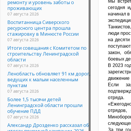
Мы встре
ремонту и уровень заботы о
проживающих
сегодня и
07 августа 2026
начинал в
экспедиц
Воспитанница Сиверского
Танкистов
ресурсного центра прошла
стажировку в Минюсте России
люди прос
07 августа 2026
на десяти
поступают
Итоги совещания с Комитетом по
закон, о
строительству Ленинградской
области
боевых де
07 августа 2026
В 2023 го
зарегистр
Ленобласть обновляет 91 км дорог,
движение 
ведущих к малым населенным
пунктам
Если за
07 августа 2026
подтвержд
отряда.
Более 1,5 тысячи детей
«Ежегодн
Ленинградской области прошли
обучение ПДД
отрядов,
07 августа 2026
Миноборо
следующем
Александр Дрозденко рассказал об
За три г
итогах приемной кампании-2026