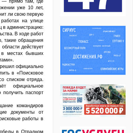
 — прямо там, где
жении уже 10 лет,
нит ли свою первую
 работах на улице
иц в администрацию:
ства. В ходе работ
ю, такие обращения
 области действует
ь в местах бывших
тами».
и решил официально
пить в «Поисковое
со списком отряда.
аёт официальное
о получить паспорт
щание командиров
щие документы от
оисковые работы в
Победы в Отрадном