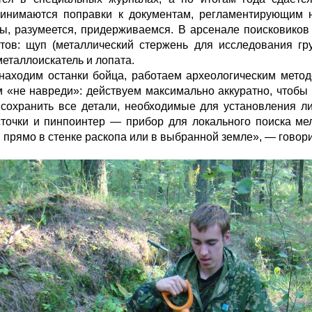
инимаются поправки к документам, регламентирующим н
ы, разумеется, придерживаемся. В арсенале поисковиков
тов: щуп (металлический стержень для исследования гр
металлоискатель и лопата.
находим останки бойца, работаем археологическим метод
 «не навреди»: действуем максимально аккуратно, чтобы 
 сохранить все детали, необходимые для установления ли
сточки и пинпоинтер — прибор для локального поиска ме
 прямо в стенке раскопа или в выбранной земле», — говор