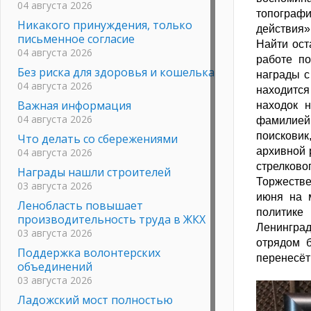
04 августа 2026
топограф
Никакого принуждения, только
действия»
письменное согласие
Найти ост
04 августа 2026
работе п
Без риска для здоровья и кошелька
награды с
04 августа 2026
находится
Важная информация
находок 
04 августа 2026
фамилией
поисковик
Что делать со сбережениями
архивной 
04 августа 2026
стрелковог
Награды нашли строителей
Торжестве
03 августа 2026
июня на 
Ленобласть повышает
политике
производительность труда в ЖКХ
Ленинград
03 августа 2026
отрядом б
Поддержка волонтерских
перенесёт
объединений
03 августа 2026
Ладожский мост полностью