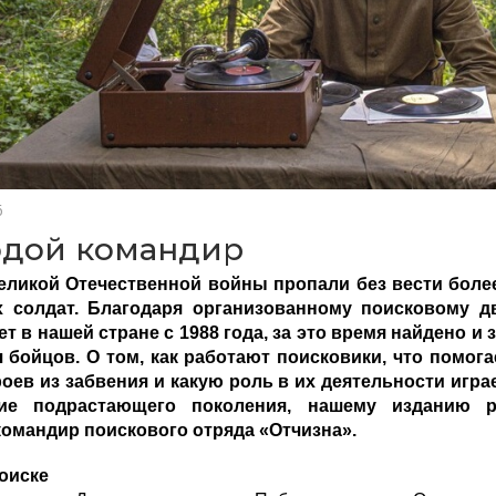
6
дой командир
еликой Отечественной войны пропали без вести боле
х солдат. Благодаря организованному поисковому д
т в нашей стране с 1988 года, за это время найдено и
ч бойцов. О том, как работают поисковики, что помог
оев из забвения и какую роль в их деятельности игра
ние подрастающего поколения, нашему изданию р
командир поискового отряда «Отчизна».
поиске