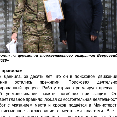
олин на церемонии торжественного открытия Всероссий
2026»
о правилам
 Даниила, за десять лет, что он в поисковом движении
вание остались прежними. Поисковая деятель
ированный процесс. Работу отрядов регулирует прежде 
б увековечивании памяти погибших при защите Оте
вает главное правило: любая самостоятельная деятельнос
от с указанием места и сроков подаётся в Министерст
я письменное согласование с местными властями. Все 
ся в специальных журналах, а по итогам года сдаётся