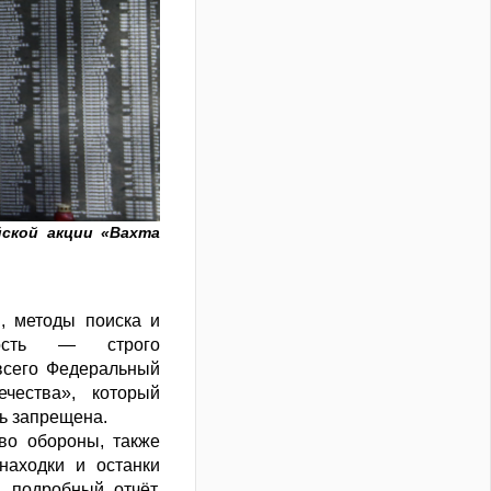
ской акции «Вахта
, методы поиска и
ность — строго
всего Федеральный
чества», который
ть запрещена.
во обороны, также
находки и останки
 подробный отчёт.