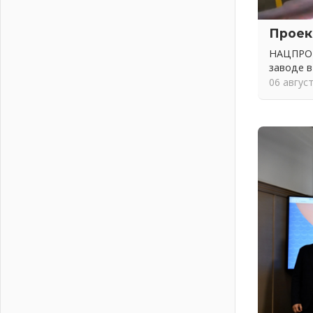
Пропавшего подростка нашли в
Кировском районе Ленобласти
Проек
02 августа 2026
НАЦПРОЕ
Жителям Ленобласти напомнили,
заводе в
как действовать при укусе клеща
06 авгус
02 августа 2026
В Ивангороде назвали новых
почетных граждан Ленинградской
области
02 августа 2026
Готовность №1
02 августа 2026
Километровые столбы «Дороги
жизни» отправили на реставрацию
02 августа 2026
Ленобласть внедрила передовую
подготовку операторов БПЛА
02 августа 2026
В Ивангороде появилась
«Избушка-воробушка»