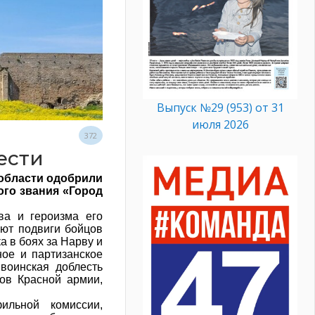
Выпуск №29 (953) от 31
июля 2026
372
ести
нобласти одобрили
ого звания «Город
ва и героизма его
еют подвиги бойцов
а в боях за Нарву и
ное и партизанское
воинская доблесть
нов Красной армии,
ильной комиссии,