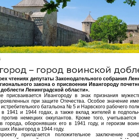
6
город – город воинской добл
трех чтениях депутаты Законодательного собрания Ле
егионального закона о присвоении Ивангороду почетн
 доблести Ленинградской области».
ие присваивается Ивангороду в знак признания мужест
проявленных при защите Отечества. Особое значение им
 истребительного батальона
№
5 и Нарвского рабочего полк
 в 1941 и 1944 годах, а также вклад жителей в подполь
против немецких оккупантов. Кроме того, учитывается 
в города, оборонявших его в 1941 году, и героизм вои
ших Ивангород в 1944 году.
проекту прилагается положительное заключение проф