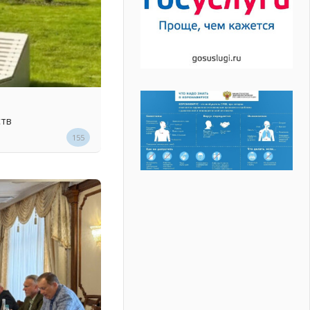
ств
155