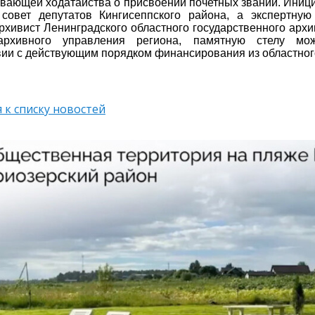
вающей ходатайства о присвоении почетных званий. Ини
совет депутатов Кингисеппского района, а экспертную
рхивист Ленинградского областного государственного архи
рхивного управления региона, памятную стелу мо
вии с действующим порядком финансирования из областног
 к списку новостей