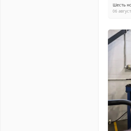
Шесть новых жизней в честь дня
Шесть н
рождения Ленинградской области
06 авгус
03 августа 2026
Уроки безопасности для детей и
взрослых
03 августа 2026
Ленобласть отмечает День
Воздушно-десантных войск
02 августа 2026
«Активное лето»
02 августа 2026
Ленобласть отметила заслуги
жителей перед регионом и страной
02 августа 2026
Ладога — не пруд
02 августа 2026
ПСК через Гослуслуги напомнит
жителям Ленинградской области о
неоплаченных счетах
02 августа 2026