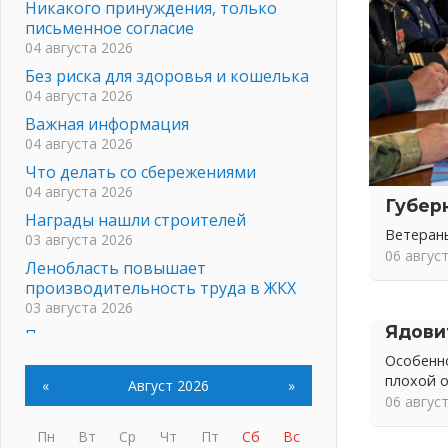
Никакого принуждения, только
письменное согласие
04 августа 2026
Без риска для здоровья и кошелька
04 августа 2026
Важная информация
04 августа 2026
Что делать со сбережениями
04 августа 2026
Губер
Награды нашли строителей
Ветеран
03 августа 2026
06 авгус
Ленобласть повышает
производительность труда в ЖКХ
03 августа 2026
Ядови
Поддержка волонтерских
объединений
Особенно
03 августа 2026
плохой 
«
Август 2026
»
06 авгус
Ладожский мост полностью
закроют на два часа
Пн
Вт
Ср
Чт
Пт
Сб
Вс
03 августа 2026