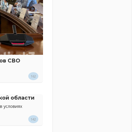
ков СВО
162
кой области
в условиях
142