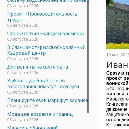
06 августа 2026
Проект «Производительность
труда»
06 августа 2026
Стань частью «Капсулы времени»
06 августа 2026
В Сланцах открылся обновлённый
Кадровый центр
10 мая 202
06 августа 2026
Иван
Для меня ты на свете одна
05 августа 2026
Сразу в 
проект р
Выбрать удобный способ
воинской
голосования помогут Госуслуги
Это зван
05 августа 2026
жителей, 
Нарвского
Планируйте свой маршрут заранее
Кингисепп
05 августа 2026
движение 
Мода вне возраста и границ
защитнико
05 августа 2026
освободив
К законо
Марафон обновлений