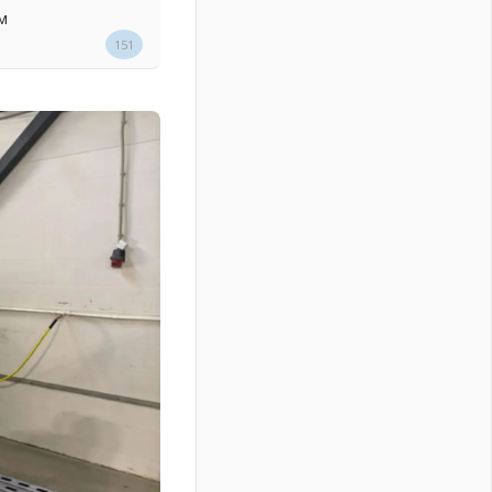
м
151