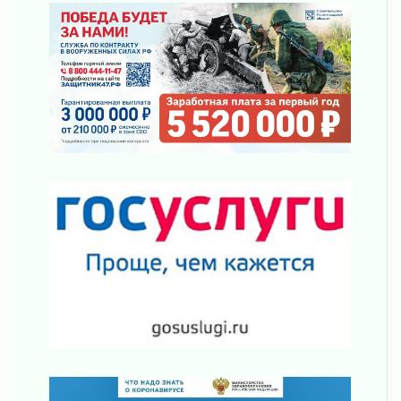
Пропавшего подростка нашли в Кировском
районе Ленобласти
02 августа 2026
Жителям Ленобласти напомнили, как
действовать при укусе клеща
02 августа 2026
В Ивангороде назвали новых почетных
граждан Ленинградской области
02 августа 2026
Готовность №1
02 августа 2026
Километровые столбы «Дороги жизни»
отправили на реставрацию
02 августа 2026
Ленобласть внедрила передовую подготовку
операторов БПЛА
02 августа 2026
В Ивангороде появилась «Избушка-
воробушка»
02 августа 2026