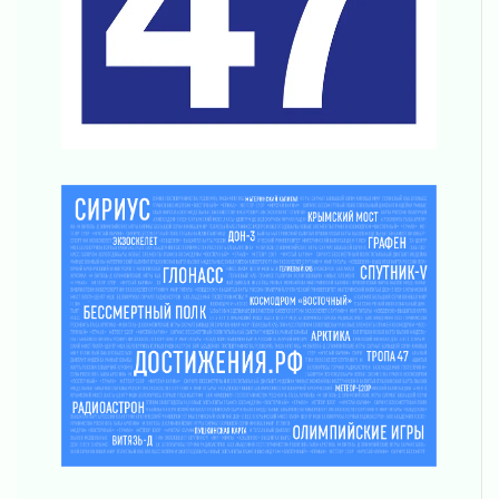
Шесть новых жизней в честь дня рождения
Ленинградской области
03 августа 2026
Уроки безопасности для детей и взрослых
03 августа 2026
Ленобласть отмечает День Воздушно-
десантных войск
02 августа 2026
«Активное лето»
02 августа 2026
Ленобласть отметила заслуги жителей перед
регионом и страной
02 августа 2026
Ладога — не пруд
02 августа 2026
ПСК через Гослуслуги напомнит жителям
Ленинградской области о неоплаченных
счетах
02 августа 2026