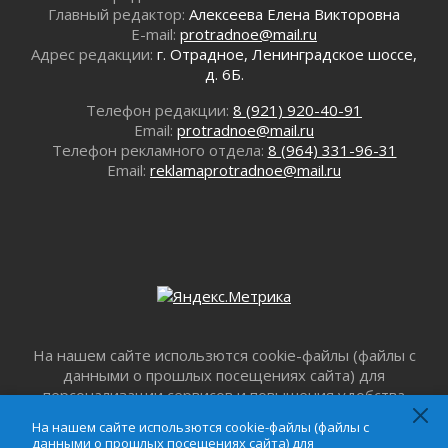
Главный редактор:
Алексеева Елена Викторовна
Все силы в кулак
E-mail:
protradnoe@mail.ru
01 августа 2026
Адрес редакции:
г. Отрадное, Ленинградское шоссе,
Айда на пляж!
д. 6Б.
01 августа 2026
Телефон редакции:
8 (921) 920-40-91
Один в поле — не воин
Email:
protradnoe@mail.ru
01 августа 2026
Телефон рекламного отдела:
8 (964) 331-96-31
Пик топливного кризиса в регионе прошёл
Email:
reklamaprotradnoe@mail.ru
31 июля 2026
О мужестве, долге и стойкости
31 июля 2026
Ленинградцы — бойцам «Барс-Ленинградец»
31 июля 2026
Маршрутами будущего — к заветной цели
31 июля 2026
«Корвет» на страже
На нашем сайте использются cookie-файлы (файлы с
31 июля 2026
данными о прошлых посещениях сайта) для
персонализации сервисов и повышения удобства
Правила для жизни
пользователей. Продолжая пользоваться данным
31 июля 2026
На нашем сайте использются cookie-файлы (файлы с
сайтом, вы подтверждаете свое согласие на
данными о прошлых посещениях сайта) для