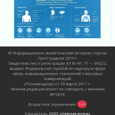
Юхла, мука, кантеле и Водяной
01 августа 2026
Лето катится с горки
01 августа 2026
В Ленобласти открылась экспозиция к 150-
летию Билибина
01 августа 2026
Лето без гаджетов
01 августа 2026
© Информационно-аналитический Интернет-портал
Болезнь девственниц и вампиров
ПроОтрадное 2019 г.
Свидетельство о регистрации ЭЛ № ФС 77 — 69222,
01 августа 2026
выдано Федеральной службой по надзору в сфере
Безмолвный крик о помощи
связи, информационных технологий и массовых
01 августа 2026
коммуникаций
В музей всей семьёй
(Роскомнадзор) от 29 марта 2017 г.
01 августа 2026
Мнение редакции может не совпадать с мнением
авторов.
Без заявлений и очередей
01 августа 2026
Возрастное ограничение:
16+
Не женское это дело...уверены?
01 августа 2026
Учредитель:
ООО «Невская волна»