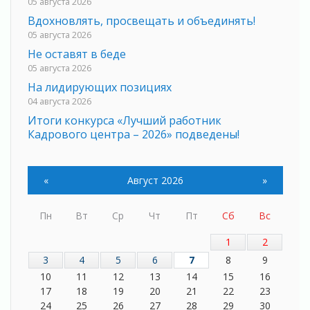
05 августа 2026
Вдохновлять, просвещать и объединять!
05 августа 2026
Не оставят в беде
05 августа 2026
На лидирующих позициях
04 августа 2026
Итоги конкурса «Лучший работник
Кадрового центра – 2026» подведены!
04 августа 2026
Ставка на дисциплину на перекрестках
«
Август 2026
»
04 августа 2026
В Ленобласти растет потребление
мобильного трафика
Пн
Вт
Ср
Чт
Пт
Сб
Вс
04 августа 2026
1
2
Полумрак бьёт по карману
3
4
5
6
7
8
9
04 августа 2026
10
11
12
13
14
15
16
Вниманию автомобилистов!
17
18
19
20
21
22
23
04 августа 2026
24
25
26
27
28
29
30