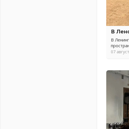
04 августа 2026
Никакого принуждения, только
письменное согласие
04 августа 2026
Без риска для здоровья и кошелька
В Лен
04 августа 2026
В Ленинг
Важная информация
простра
04 августа 2026
07 авгус
Что делать со сбережениями
04 августа 2026
Награды нашли строителей
03 августа 2026
Ленобласть повышает
производительность труда в ЖКХ
03 августа 2026
Поддержка волонтерских
объединений
03 августа 2026
Ладожский мост полностью