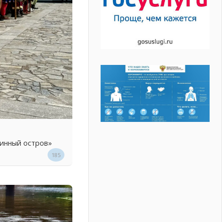
линный остров»
185