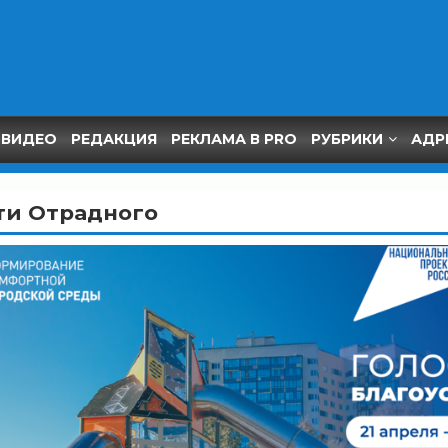
ВИДЕО
РЕДАКЦИЯ
РЕКЛАМА В PRO
РУБРИКИ
АДР
ти Отрадного