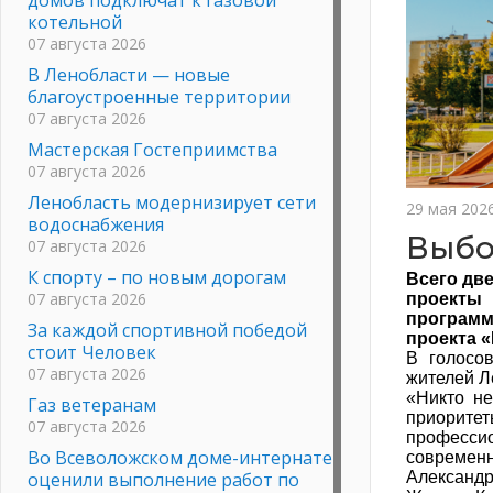
котельной
07 августа 2026
В Ленобласти — новые
благоустроенные территории
07 августа 2026
Мастерская Гостеприимства
07 августа 2026
Ленобласть модернизирует сети
29 мая 202
водоснабжения
Выбо
07 августа 2026
К спорту – по новым дорогам
Всего две
07 августа 2026
проекты
програм
За каждой спортивной победой
проекта 
стоит Человек
В голосо
07 августа 2026
жителей Л
«Никто не
Газ ветеранам
приоритет
07 августа 2026
профессио
Во Всеволожском доме-интернате
современн
оценили выполнение работ по
Александр