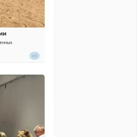
ии
венных
233