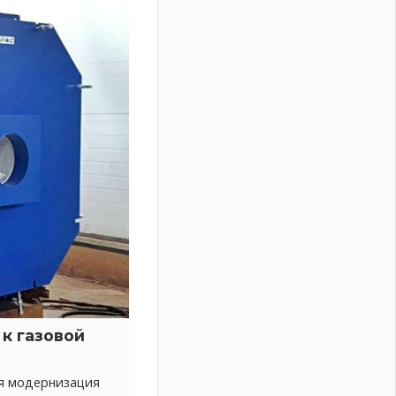
к газовой
ся модернизация