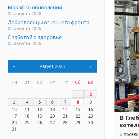
Марафон обновлений
05 августа 2026
Добровольцы огненного фронта
05 августа 2026
С заботой о здоровье
05 августа 2026
Лучшая из лучших
05 августа 2026
«
Август 2026
»
Пульс региона
05 августа 2026
«Результат командный, заслуга
Пн
Вт
Ср
Чт
Пт
Сб
Вс
каждого ведомства и
муниципалитета»
1
2
05 августа 2026
3
4
5
6
7
8
9
Вдохновлять, просвещать и
10
11
12
13
14
15
16
объединять!
17
18
19
20
21
22
23
В Гле
05 августа 2026
24
25
26
27
28
29
30
котел
31
Не оставят в беде
В посел
05 августа 2026