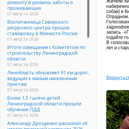
Жители Ки
ремонту и уровень заботы о
набережн
проживающих
собак) в 
07 августа 2026
Отрадном.
Воспитанница Сиверского
Голосован
ресурсного центра прошла
zagorodsr
запись «
стажировку в Минюсте России
отдайте г
07 августа 2026
В голосов
Итоги совещания с Комитетом по
лет и ста
строительству Ленинградской
области
07 августа 2026
Ленобласть обновляет 91 км дорог,
Вернуться
ведущих к малым населенным
пунктам
07 августа 2026
Более 1,5 тысячи детей
Ленинградской области прошли
обучение ПДД
07 августа 2026
Александр Дрозденко рассказал об
итогах приемной кампании-2026