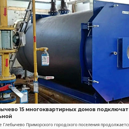
бычево 15 многоквартирных домов подключат 
ьной
ке Глебычево Приморского городского поселения продолжает