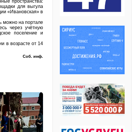
нные пространства:
ощадки для выгула
ции «Ивановская» в
ь можно на портале
тесь через учётную
дское поселение и
и в возрасте от 14
Соб. инф.