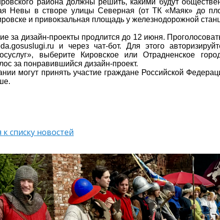
ровского района должны решить, какими будут обществе
ая Невы в створе улицы Северная (от ТК «Маяк» до пл
Кировске и привокзальная площадь у железнодорожной стан
ие за дизайн-проекты продлится до 12 июня. Проголосоват
eda.gosuslugi.ru и через чат-бот. Для этого авторизируй
Госуслуг», выберите Кировское или Отрадненское горо
олос за понравившийся дизайн-проект.
ании могут принять участие граждане Российской Федераци
рше.
 к списку новостей