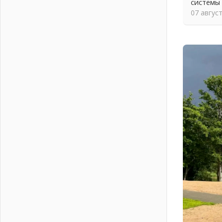
системы
На лидирующих позициях
07 авгус
04 августа 2026
Итоги конкурса «Лучший работник
Кадрового центра – 2026»
подведены!
04 августа 2026
Ставка на дисциплину на
перекрестках
04 августа 2026
В Ленобласти растет потребление
мобильного трафика
04 августа 2026
Полумрак бьёт по карману
04 августа 2026
Вниманию автомобилистов!
04 августа 2026
Память, сталь и музыка
04 августа 2026
Регион готовится к выборам