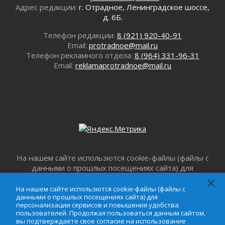
Юхла, мука, кантеле и Водяной
Адрес редакции:
г. Отрадное, Ленинградское шоссе,
01 августа 2026
д. 6Б.
Лето катится с горки
Телефон редакции:
8 (921) 920-40-91
01 августа 2026
Email:
protradnoe@mail.ru
В Ленобласти открылась экспозиция к 150-
Телефон рекламного отдела:
8 (964) 331-96-31
летию Билибина
Email:
reklamaprotradnoe@mail.ru
01 августа 2026
Лето без гаджетов
01 августа 2026
Болезнь девственниц и вампиров
01 августа 2026
Безмолвный крик о помощи
01 августа 2026
В музей всей семьёй
На нашем сайте использются cookie-файлы (файлы с
01 августа 2026
данными о прошлых посещениях сайта) для
персонализации сервисов и повышения удобства
Без заявлений и очередей
пользователей. Продолжая пользоваться данным
На нашем сайте использются cookie-файлы (файлы с
01 августа 2026
данными о прошлых посещениях сайта) для
сайтом, вы подтверждаете свое согласие на
Не женское это дело...уверены?
персонализации сервисов и повышения удобства
использование файлов cookie в соответствии с
пользователей. Продолжая пользоваться данным сайтом,
01 августа 2026
настоящим уведомлением,
Пользовательским
вы подтверждаете свое согласие на использование