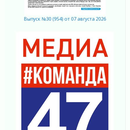
04 августа 2026
Регион готовится к выборам
04 августа 2026
Выпуск №30 (954) от 07 августа 2026
Никакого принуждения, только письменное
согласие
04 августа 2026
Без риска для здоровья и кошелька
04 августа 2026
Важная информация
04 августа 2026
Что делать со сбережениями
04 августа 2026
Награды нашли строителей
03 августа 2026
Ленобласть повышает производительность
труда в ЖКХ
03 августа 2026
Поддержка волонтерских объединений
03 августа 2026