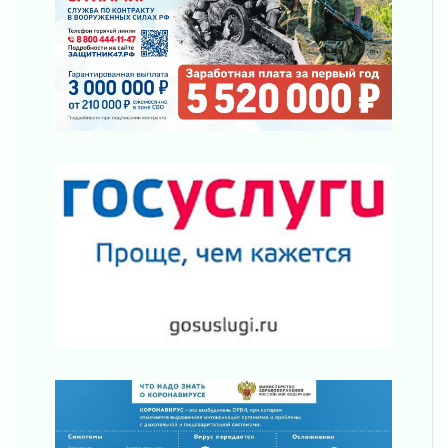
Шесть новых жизней в честь дня рождения
Ленинградской области
03 августа 2026
Уроки безопасности для детей и взрослых
03 августа 2026
Ленобласть отмечает День Воздушно-
десантных войск
02 августа 2026
«Активное лето»
02 августа 2026
Ленобласть отметила заслуги жителей перед
регионом и страной
02 августа 2026
Ладога — не пруд
02 августа 2026
ПСК через Гослуслуги напомнит жителям
Ленинградской области о неоплаченных
счетах
02 августа 2026
Пропавшего подростка нашли в Кировском