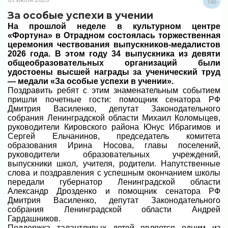
146
За особые успехи в учении
На прошлой неделе в культурном центре
«Фортуна» в Отрадном состоялась торжественная
церемония чествования выпускников-медалистов
2026 года. В этом году 34 выпускника из девяти
общеобразовательных организаций были
удостоены высшей награды за ученический труд
— медали «За особые успехи в учении».
Поздравить ребят с этим знаменательным событием
пришли почетные гости: помощник сенатора РФ
Дмитрия Василенко, депутат Законодательного
собрания Ленинградской области Михаил Коломыцев,
руководители Кировского района Юнус Ибрагимов и
Сергей Ельчанинов, председатель комитета
образования Ирина Носова, главы поселений,
руководители образовательных учреждений,
выпускники школ, учителя, родители. Напутственные
слова и поздравления с успешным окончанием школы
передали губернатор Ленинградской области
Александр Дрозденко и помощник сенатора РФ
Дмитрия Василенко, депутат Законодательного
собрания Ленинградской области Андрей
Гардашников.
Поддержка талантливых детей является одним из