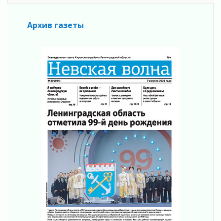
Вдохновлять, просвещать и объединять!
05 августа 2026
Архив газеты
Не оставят в беде
05 августа 2026
На лидирующих позициях
04 августа 2026
Итоги конкурса «Лучший работник
Кадрового центра – 2026» подведены!
04 августа 2026
Ставка на дисциплину на перекрестках
04 августа 2026
В Ленобласти растет потребление
мобильного трафика
04 августа 2026
Полумрак бьёт по карману
04 августа 2026
Вниманию автомобилистов!
04 августа 2026
Память, сталь и музыка