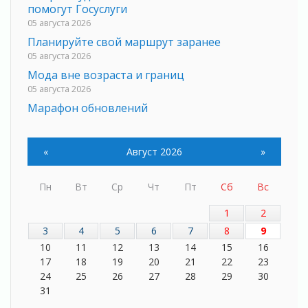
помогут Госуслуги
05 августа 2026
Планируйте свой маршрут заранее
05 августа 2026
Мода вне возраста и границ
05 августа 2026
Марафон обновлений
05 августа 2026
Добровольцы огненного фронта
«
Август 2026
»
05 августа 2026
С заботой о здоровье
Пн
Вт
Ср
Чт
Пт
Сб
Вс
05 августа 2026
Лучшая из лучших
1
2
05 августа 2026
3
4
5
6
7
8
9
Пульс региона
10
11
12
13
14
15
16
05 августа 2026
17
18
19
20
21
22
23
«Результат командный, заслуга каждого
24
25
26
27
28
29
30
ведомства и муниципалитета»
31
05 августа 2026