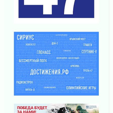
Ладожский мост полностью закроют на два
часа
03 августа 2026
Музеи Ленобласти обновляют пространства
03 августа 2026
Новая площадка: 2027
03 августа 2026
Часть медиков в Ленобласти сможет
рассчитывать на доплату от региона
03 августа 2026
За сутки в Ленинградской области
ликвидировали 10 пожаров
03 августа 2026
Клюква наливается, но в корзинку пока не
просится
03 августа 2026
Строительные компании Ленобласти
подняли зарплаты почти на 40% за год
03 августа 2026