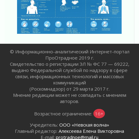
районе Ленобласти
02 августа 2026
Жителям Ленобласти напомнили, как
действовать при укусе клеща
02 августа 2026
В Ивангороде назвали новых почетных
граждан Ленинградской области
© Информационно-аналитический Интернет-портал
02 августа 2026
ПроОтрадное 2019 г.
Готовность №1
Свидетельство о регистрации ЭЛ № ФС 77 — 69222,
02 августа 2026
выдано Федеральной службой по надзору в сфере
Километровые столбы «Дороги жизни»
связи, информационных технологий и массовых
отправили на реставрацию
коммуникаций
(Роскомнадзор) от 29 марта 2017 г.
02 августа 2026
Мнение редакции может не совпадать с мнением
Ленобласть внедрила передовую подготовку
авторов.
операторов БПЛА
02 августа 2026
Возрастное ограничение:
16+
В Ивангороде появилась «Избушка-
воробушка»
Учредитель:
ООО «Невская волна»
Главный редактор:
Алексеева Елена Викторовна
02 августа 2026
E-mail:
protradnoe@mail.ru