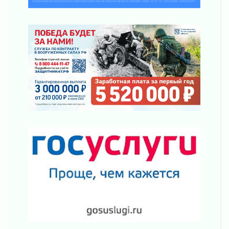
подняли зарплаты почти на 40% за год
03 августа 2026
Шесть новых жизней в честь дня рождения
Ленинградской области
03 августа 2026
Уроки безопасности для детей и взрослых
03 августа 2026
Ленобласть отмечает День Воздушно-
десантных войск
02 августа 2026
«Активное лето»
02 августа 2026
Ленобласть отметила заслуги жителей перед
регионом и страной
02 августа 2026
Ладога — не пруд
02 августа 2026
ПСК через Гослуслуги напомнит жителям
Ленинградской области о неоплаченных