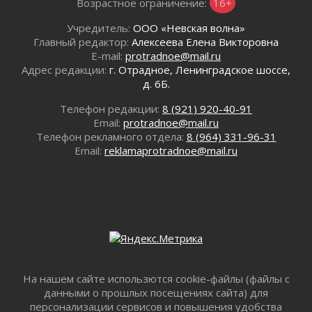
Возрастное ограничение:
16+
воробушка»
02 августа 2026
Учредитель:
ООО «Невская волна»
Юхла, мука, кантеле и Водяной
Главный редактор:
Алексеева Елена Викторовна
01 августа 2026
E-mail:
protradnoe@mail.ru
Адрес редакции:
г. Отрадное, Ленинградское шоссе,
Лето катится с горки
д. 6Б.
01 августа 2026
В Ленобласти открылась экспозиция к 150-
Телефон редакции:
8 (921) 920-40-91
летию Билибина
Email:
protradnoe@mail.ru
01 августа 2026
Телефон рекламного отдела:
8 (964) 331-96-31
Email:
reklamaprotradnoe@mail.ru
Лето без гаджетов
01 августа 2026
Болезнь девственниц и вампиров
01 августа 2026
Безмолвный крик о помощи
01 августа 2026
В музей всей семьёй
01 августа 2026
На нашем сайте использются cookie-файлы (файлы с
Без заявлений и очередей
данными о прошлых посещениях сайта) для
01 августа 2026
персонализации сервисов и повышения удобства