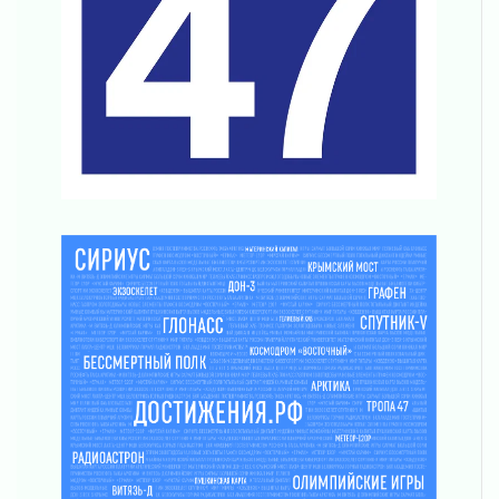
Поддержка волонтерских объединений
03 августа 2026
Ладожский мост полностью закроют на два
часа
03 августа 2026
Музеи Ленобласти обновляют пространства
03 августа 2026
Новая площадка: 2027
03 августа 2026
Часть медиков в Ленобласти сможет
рассчитывать на доплату от региона
03 августа 2026
За сутки в Ленинградской области
ликвидировали 10 пожаров
03 августа 2026
Клюква наливается, но в корзинку пока не
просится
03 августа 2026
Строительные компании Ленобласти