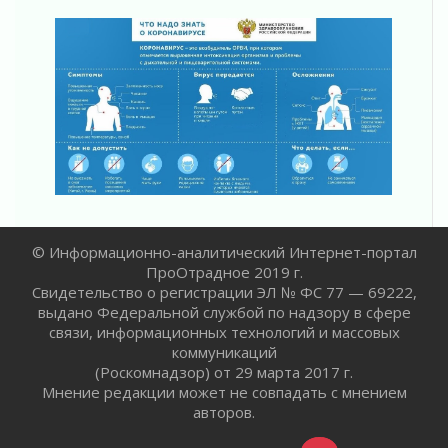
счетах
02 августа 2026
Пропавшего подростка нашли в Кировском
районе Ленобласти
02 августа 2026
Жителям Ленобласти напомнили, как
действовать при укусе клеща
02 августа 2026
В Ивангороде назвали новых почетных
граждан Ленинградской области
02 августа 2026
© Информационно-аналитический Интернет-портал
Готовность №1
ПроОтрадное 2019 г.
02 августа 2026
Свидетельство о регистрации ЭЛ № ФС 77 — 69222,
Километровые столбы «Дороги жизни»
выдано Федеральной службой по надзору в сфере
отправили на реставрацию
связи, информационных технологий и массовых
02 августа 2026
коммуникаций
Ленобласть внедрила передовую подготовку
(Роскомнадзор) от 29 марта 2017 г.
операторов БПЛА
Мнение редакции может не совпадать с мнением
02 августа 2026
авторов.
В Ивангороде появилась «Избушка-