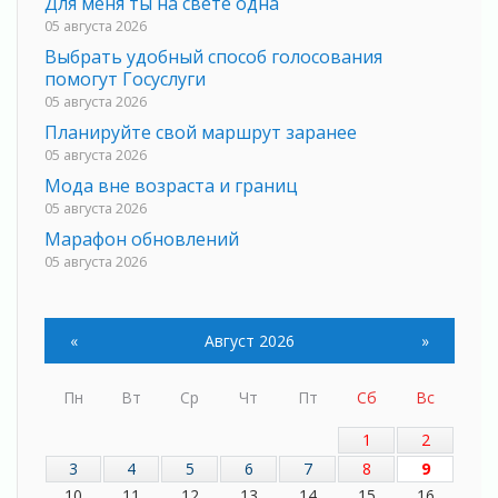
Для меня ты на свете одна
05 августа 2026
Выбрать удобный способ голосования
помогут Госуслуги
05 августа 2026
Планируйте свой маршрут заранее
05 августа 2026
Мода вне возраста и границ
05 августа 2026
Марафон обновлений
05 августа 2026
Добровольцы огненного фронта
05 августа 2026
«
Август 2026
»
С заботой о здоровье
05 августа 2026
Лучшая из лучших
Пн
Вт
Ср
Чт
Пт
Сб
Вс
05 августа 2026
1
2
Пульс региона
3
4
5
6
7
8
9
05 августа 2026
10
11
12
13
14
15
16