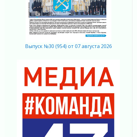
Вниманию автомобилистов!
04 августа 2026
Память, сталь и музыка
04 августа 2026
Регион готовится к выборам
04 августа 2026
Никакого принуждения, только письменное
Выпуск №30 (954) от 07 августа 2026
согласие
04 августа 2026
Без риска для здоровья и кошелька
04 августа 2026
Важная информация
04 августа 2026
Что делать со сбережениями
04 августа 2026
Награды нашли строителей
03 августа 2026
Ленобласть повышает производительность
труда в ЖКХ
03 августа 2026