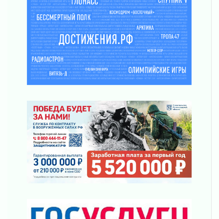
Болезнь девственниц и вампиров
01 августа 2026
Безмолвный крик о помощи
01 августа 2026
В музей всей семьёй
01 августа 2026
Без заявлений и очередей
01 августа 2026
Не женское это дело...уверены?
01 августа 2026
Все силы в кулак
01 августа 2026
Айда на пляж!
01 августа 2026
Один в поле — не воин
01 августа 2026
Пик топливного кризиса в регионе прошёл
31 июля 2026