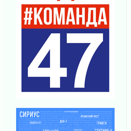
Готовность №1
02 августа 2026
Километровые столбы «Дороги жизни»
отправили на реставрацию
02 августа 2026
Ленобласть внедрила передовую подготовку
операторов БПЛА
02 августа 2026
В Ивангороде появилась «Избушка-
воробушка»
02 августа 2026
Юхла, мука, кантеле и Водяной
01 августа 2026
Лето катится с горки
01 августа 2026
В Ленобласти открылась экспозиция к 150-
летию Билибина
01 августа 2026
Лето без гаджетов
01 августа 2026