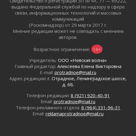
Свидетельство о регистрации ЭЛ № ФС 77 — 69222,
От инженера-создателя к волонтёрам
выдано Федеральной службой по надзору в сфере
«Созидателям»
связи, информационных технологий и массовых
31 июля 2026
коммуникаций
Генеральная репетиция векового юбилея
(Роскомнадзор) от 29 марта 2017 г.
31 июля 2026
Мнение редакции может не совпадать с мнением
авторов.
Открытое сердце и стремление делать добро
31 июля 2026
Возрастное ограничение:
16+
Давайте разберемся!
30 июля 2026
Учредитель:
ООО «Невская волна»
Главный редактор:
Алексеева Елена Викторовна
Круглую ригу в Гатчине отреставрируют в
E-mail:
protradnoe@mail.ru
2027 году
Адрес редакции:
г. Отрадное, Ленинградское шоссе,
30 июля 2026
д. 6Б.
Путешествие к западным рубежам
30 июля 2026
Телефон редакции:
8 (921) 920-40-91
Email:
protradnoe@mail.ru
Лаголовская общеобразовательная школа
Телефон рекламного отдела:
8 (964) 331-96-31
откроется к концу сентября
Email:
reklamaprotradnoe@mail.ru
30 июля 2026
Ленобласть наводит порядок на дорогах и в
перевозках
30 июля 2026