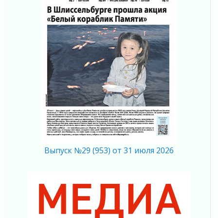
02 августа 2026
Ленобласть отметила заслуги жителей перед
регионом и страной
02 августа 2026
Ладога — не пруд
02 августа 2026
ПСК через Гослуслуги напомнит жителям
Ленинградской области о неоплаченных
счетах
02 августа 2026
Пропавшего подростка нашли в Кировском
районе Ленобласти
02 августа 2026
Выпуск №29 (953) от 31 июля 2026
Жителям Ленобласти напомнили, как
действовать при укусе клеща
02 августа 2026
В Ивангороде назвали новых почетных
граждан Ленинградской области
02 августа 2026