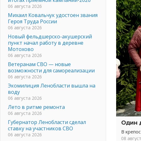
06 августа 2026
Михаил Ковальчук удостоен звания
Героя Труда России
06 августа 2026
Новый фельдшерско-акушерский
пункт начал работу в деревне
Мотохово
06 августа 2026
Ветеранам СВО — новые
возможности для самореализации
06 августа 2026
Экомилиция Ленобласти вышла на
воду
06 августа 2026
Лето в ритме ремонта
06 августа 2026
Губернатор Ленобласти сделал
Один 
ставку на участников СВО
В крепо
06 августа 2026
08 авгус