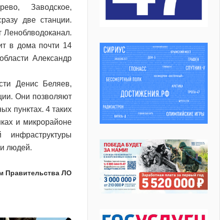
ево, Заводское,
разу две станции.
т Леноблводоканал.
ит в дома почти 14
области Александр
сти Денис Беляев,
ии. Они позволяют
х пунктах. 4 таких
шках и микрорайоне
 инфраструктуры
и людей.
м Правительства ЛО