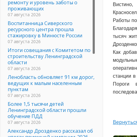
ремонту и уровень заботы о
Вистино,
проживающих
Красносе
07 августа 2026
Работы по
Воспитанница Сиверского
Благодаря
ресурсного центра прошла
стажировку в Минюсте России
тысяч жит
07 августа 2026
Дрозденко
Итоги совещания с Комитетом по
Как доба
строительству Ленинградской
модульные
области
07 августа 2026
оперативн
станции в
Ленобласть обновляет 91 км дорог,
ведущих к малым населенным
Пороги 
пунктам
последова
07 августа 2026
Более 1,5 тысячи детей
Ленинградской области прошли
обучение ПДД
Вернуться
07 августа 2026
Александр Дрозденко рассказал об
итогах приемной кампании-2026