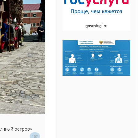
линный остров»
157