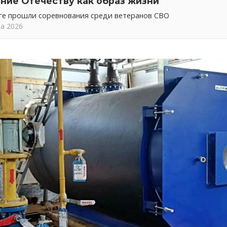
ние Отечеству как образ жизни
ге прошли соревнования среди ветеранов СВО
та 2026