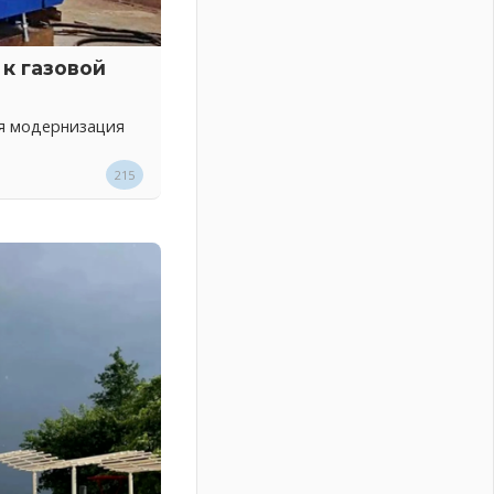
к газовой
ся модернизация
215