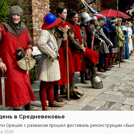
день в Средневековье
сти Орешек с размахом прошел фестиваль реконструкции «Бы
та 2026