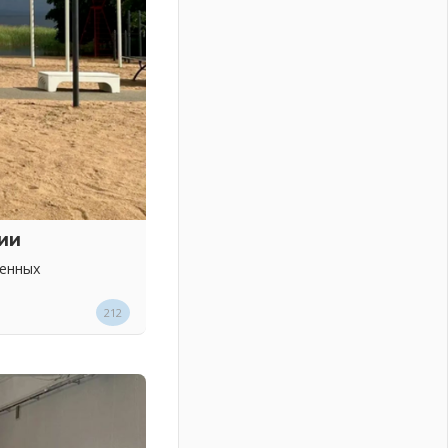
ии
венных
212