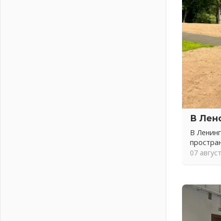
04 августа 2026
Никакого принуждения, только
письменное согласие
04 августа 2026
Без риска для здоровья и кошелька
04 августа 2026
Важная информация
04 августа 2026
Что делать со сбережениями
04 августа 2026
В Лен
Награды нашли строителей
03 августа 2026
В Ленинг
простра
Ленобласть повышает
07 авгус
производительность труда в ЖКХ
03 августа 2026
Поддержка волонтерских
объединений
03 августа 2026
Ладожский мост полностью