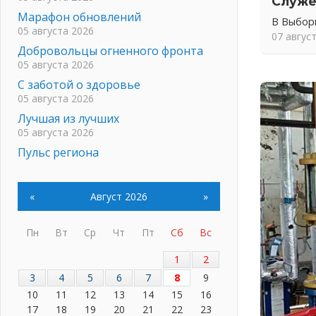
Служе
Марафон обновлений
В Выбор
05 августа 2026
07 авгус
Добровольцы огненного фронта
05 августа 2026
С заботой о здоровье
05 августа 2026
Лучшая из лучших
05 августа 2026
Пульс региона
05 августа 2026
«Результат командный, заслуга
«
Август 2026
»
каждого ведомства и
муниципалитета»
05 августа 2026
Пн
Вт
Ср
Чт
Пт
Сб
Вс
Вдохновлять, просвещать и
1
2
объединять!
05 августа 2026
3
4
5
6
7
8
9
10
11
12
13
14
15
16
Не оставят в беде
17
18
19
20
21
22
23
05 августа 2026