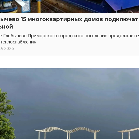
бычево 15 многоквартирных домов подключат 
ьной
ке Глебычево Приморского городского поселения продолжает
 теплоснабжения
та 2026