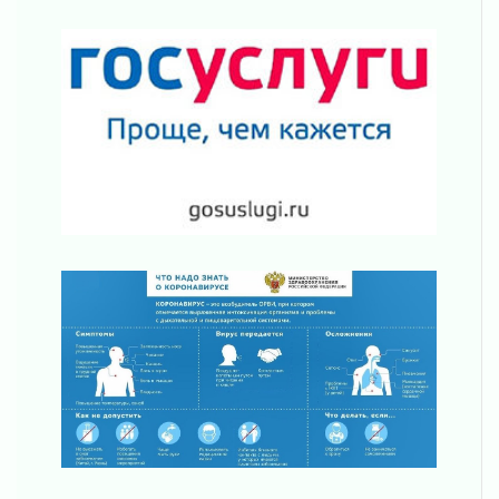
31 июля 2026
Новые возможности для творчества
31 июля 2026
За сухими цифрами — реальная жизнь
31 июля 2026
От инженера-создателя к волонтёрам
«Созидателям»
31 июля 2026
Генеральная репетиция векового юбилея
31 июля 2026
Открытое сердце и стремление делать добро
31 июля 2026
Давайте разберемся!
30 июля 2026
Круглую ригу в Гатчине отреставрируют в
2027 году
30 июля 2026
Путешествие к западным рубежам
30 июля 2026