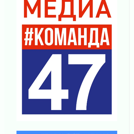
В Ленобласти открылась экспозиция к 150-
летию Билибина
01 августа 2026
Лето без гаджетов
01 августа 2026
Болезнь девственниц и вампиров
01 августа 2026
Безмолвный крик о помощи
01 августа 2026
В музей всей семьёй
01 августа 2026
Без заявлений и очередей
01 августа 2026
Не женское это дело...уверены?
01 августа 2026
Все силы в кулак
01 августа 2026
Айда на пляж!
01 августа 2026