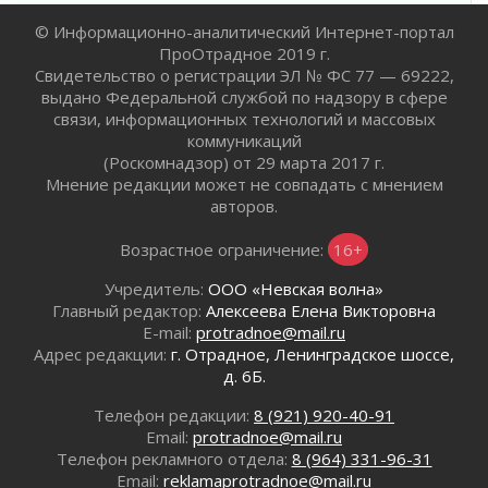
Лаголовская общеобразовательная школа
откроется к концу сентября
© Информационно-аналитический Интернет-портал
30 июля 2026
ПроОтрадное 2019 г.
Свидетельство о регистрации ЭЛ № ФС 77 — 69222,
Ленобласть наводит порядок на дорогах и в
выдано Федеральной службой по надзору в сфере
перевозках
связи, информационных технологий и массовых
30 июля 2026
коммуникаций
Комфортное лето: в Ленобласти 30 июля
(Роскомнадзор) от 29 марта 2017 г.
ожидается теплая и сухая погода
Мнение редакции может не совпадать с мнением
30 июля 2026
авторов.
Ладожский мост на трассе «Кола» полностью
Возрастное ограничение:
16+
закроют для движения в ночь на 31 июля
30 июля 2026
Учредитель:
ООО «Невская волна»
Волейболисты из Всеволожского района
Главный редактор:
Алексеева Елена Викторовна
представят Ленинградскую область на
E-mail:
protradnoe@mail.ru
всероссийском финале в Москве
Адрес редакции:
г. Отрадное, Ленинградское шоссе,
30 июля 2026
д. 6Б.
«Кубок Защитников Отечества» для
Телефон редакции:
8 (921) 920-40-91
ветеранов СВО стартовал в Выборге
Email:
protradnoe@mail.ru
30 июля 2026
Телефон рекламного отдела:
8 (964) 331-96-31
Заблудившегося пенсионера вывели из леса в
Email:
reklamaprotradnoe@mail.ru