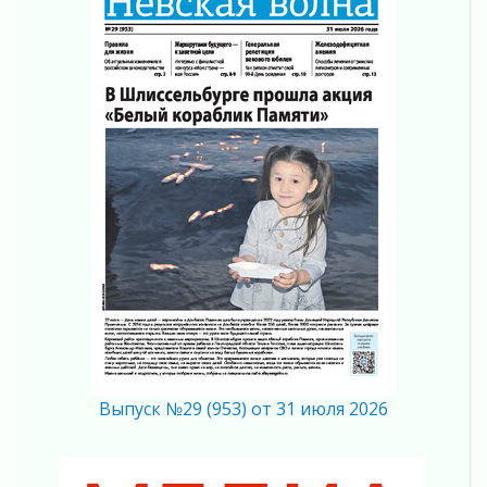
действовать при укусе клеща
02 августа 2026
В Ивангороде назвали новых почетных
граждан Ленинградской области
02 августа 2026
Готовность №1
02 августа 2026
Километровые столбы «Дороги жизни»
отправили на реставрацию
02 августа 2026
Ленобласть внедрила передовую подготовку
операторов БПЛА
02 августа 2026
В Ивангороде появилась «Избушка-
воробушка»
02 августа 2026
Юхла, мука, кантеле и Водяной
Выпуск №29 (953) от 31 июля 2026
01 августа 2026
Лето катится с горки
01 августа 2026