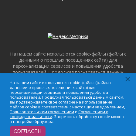
Тосненском районе
30 июля 2026
Редкие птенцы козодоя вылупились во
Всеволожском районе Ленобласти
30 июля 2026
Изменение расписания 565 автобуса
30 июля 2026
Объявлена продажа инвестиционных паев
На нашем сайте использются cookie-файлы (файлы с
29 июля 2026
данными о прошлых посещениях сайта) для
персонализации сервисов и повышения удобства
Пик топливного кризиса в Ленинградской
пользователей. Продолжая пользоваться данным
области прошёл
сайтом, вы подтверждаете свое согласие на
29 июля 2026
На нашем сайте использются cookie-файлы (файлы с
использование файлов cookie в соответствии с
Ленобласть вошла в двадцатку лидеров по
данными о прошлых посещениях сайта) для
настоящим уведомлением,
Пользовательским
персонализации сервисов и повышения удобства
освещению нацпроектов в СМИ
соглашением
и
Соглашением о
пользователей. Продолжая пользоваться данным сайтом,
29 июля 2026
вы подтверждаете свое согласие на использование
конфиденциальности
. Запретить обработку cookie
файлов cookie в соответствии с настоящим уведомлением,
Легкоатлеты Ленинградской области вошли в
можно в настройке браузера.
Пользовательским соглашением
и
Соглашением о
пятерку сильнейших на Первенстве России
конфиденциальности
. Запретить обработку cookie можно
29 июля 2026
в настройке браузера.
Сотрудница почты в Кингисеппе
СОГЛАСЕН
инсценировала пожар после кражи почти