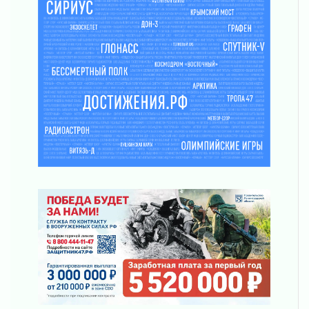
Один в поле — не воин
01 августа 2026
Пик топливного кризиса в регионе прошёл
31 июля 2026
О мужестве, долге и стойкости
31 июля 2026
Ленинградцы — бойцам «Барс-Ленинградец»
31 июля 2026
Маршрутами будущего — к заветной цели
31 июля 2026
«Корвет» на страже
31 июля 2026
Правила для жизни
31 июля 2026
С рабочим визитом
31 июля 2026
В Шлиссельбурге прошла акция «Белый
кораблик Памяти»