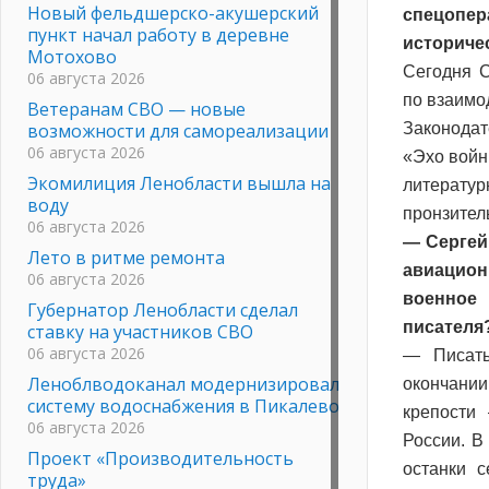
Новый фельдшерско-акушерский
спецопер
пункт начал работу в деревне
историчес
Мотохово
Сегодня С
06 августа 2026
по взаимо
Ветеранам СВО — новые
возможности для самореализации
Законодат
06 августа 2026
«Эхо войн
Экомилиция Ленобласти вышла на
литерату
воду
пронзител
06 августа 2026
— Сергей
Лето в ритме ремонта
авиацион
06 августа 2026
военное
Губернатор Ленобласти сделал
писателя
ставку на участников СВО
06 августа 2026
— Писать
Леноблводоканал модернизировал
окончани
систему водоснабжения в Пикалево
крепости
06 августа 2026
России. В
Проект «Производительность
останки 
труда»