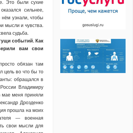
те. Это были сухие
оказался сильнее,
о нём узнали, чтобы
ои мысли и чувства.
свела судьба.
гущи событий. Как
верили вам свои
просто обязан там
л цель во что бы то
ианты: обращался в
 России Владимиру
в мае меня приняли
ександр Дрозденко
ция прошла на моих
ателя — военная
ать свои мысли для