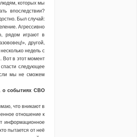
м людям, которых мы
ть впоследствии?
остно. Был случай:
еление. Агрессивно
о, рядом играют в
зововец!», другой,
 несколько недель с
. Вот в этот момент
ы спасти следующее
если мы не сможем
а о событиях СВО
маю, что вникают в
венное отношение к
ет информационное
кто пытается от неё