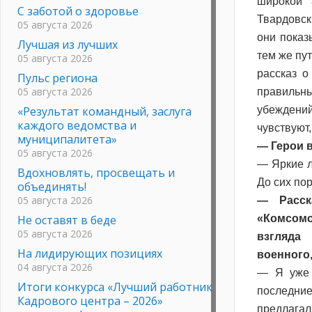
широкой 
С заботой о здоровье
Твардовск
05 августа 2026
они показ
Лучшая из лучших
тем же пу
05 августа 2026
рассказ о
Пульс региона
05 августа 2026
правильн
«Результат командный, заслуга
убеждений
каждого ведомства и
чувствуют
муниципалитета»
— Герои 
05 августа 2026
— Яркие л
Вдохновлять, просвещать и
До сих пор
объединять!
05 августа 2026
— Расск
Не оставят в беде
«Комсомо
05 августа 2026
взгляда
На лидирующих позициях
военного
04 августа 2026
— Я уже 
Итоги конкурса «Лучший работник
последние
Кадрового центра – 2026»
предлагали