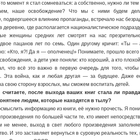
-то момент я стал сомневаться: а собственно, нужно ли те
аем, наше освобождение? Что мы с ними будем дела
, подвергшееся влиянию пропаганды, встречало нас безрад
в деревню, где располагается националистическое подразд
ные женщины средних лет смотрят на нас презрительн
двое пацанов лет по семь. Один другому кричит: «Ты — а
о: «Кто, я?! Да я — ополченец!» Понимаете, прошло всего
свобождения, а дети уже поняли: кто хороший, а кто плохой
ал, что всё это важно в первую очередь для того, чтоб
. Эта война, как и любая другая — за будущее. Даже 
на свою сторону взрослых, мы сможем воспитать детей.
 считаете, после выхода ваших книг стала ли правд
понятнее людям, которые находятся в тылу?
смыслить информацию из книги, её нужно прочесть. Я пони
произведения по большей части те, кто имеет непосредст
м не менее, выход в свет любого произведения заполня
во. И это заставляет вернуться в суровую реальность тех, 