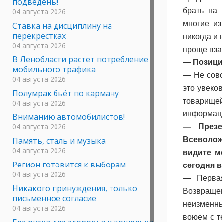
подведены!
брать на 
04 августа 2026
многие из
Ставка на дисциплину на
перекрестках
никогда и
04 августа 2026
проще вза
В Ленобласти растет потребление
— Позици
мобильного трафика
— Не совс
04 августа 2026
это увеко
Полумрак бьёт по карману
товарище
04 августа 2026
информаци
Вниманию автомобилистов!
04 августа 2026
— Презе
Память, сталь и музыка
Всеволож
04 августа 2026
видите м
Регион готовится к выборам
сегодня 
04 августа 2026
— Первая
Никакого принуждения, только
Возвращен
письменное согласие
неизменны
04 августа 2026
воюем с т
Без риска для здоровья и кошелька