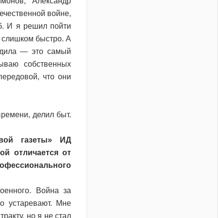
монов, Александр
ечественной войне,
б. И я решил пойти
т слишком быстро. А
ходила — это самый
ываю собственных
передовой, что они
ремени, делил быт.
вой газеты» ИД
ой отличается от
офессионального
оенного. Война за
о устаревают. Мне
ракту, но я не стал