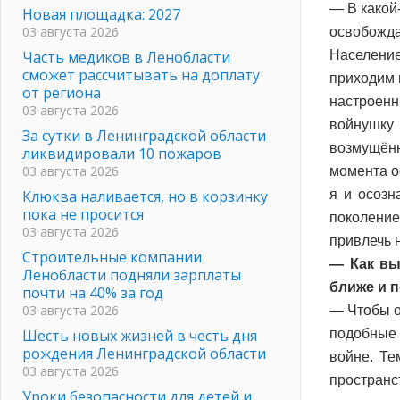
— В какой
Новая площадка: 2027
03 августа 2026
освобожд
Часть медиков в Ленобласти
Население
сможет рассчитывать на доплату
приходим 
от региона
настроен
03 августа 2026
войнушку 
За сутки в Ленинградской области
возмущённ
ликвидировали 10 пожаров
03 августа 2026
момента о
Клюква наливается, но в корзинку
я и осозн
пока не просится
поколение
03 августа 2026
привлечь 
Строительные компании
— Как вы
Ленобласти подняли зарплаты
ближе и 
почти на 40% за год
03 августа 2026
— Чтобы о
Шесть новых жизней в честь дня
подобные 
рождения Ленинградской области
войне. Те
03 августа 2026
пространст
Уроки безопасности для детей и