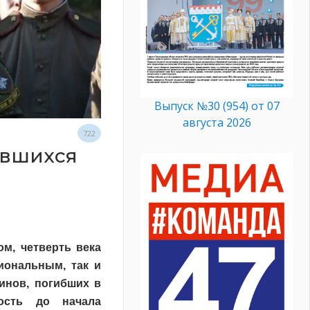
Выпуск №30 (954) от 07
августа 2026
722
увшихся
ом, четверть века
иональным, так и
инов, погибших в
ость до начала