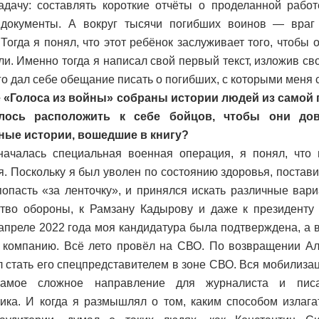
адачу: составлять короткие отчёты о проделанной рабо
 документы. А вокруг тысячи погибших воинов — враг 
 Тогда я понял, что этот ребёнок заслуживает того, чтобы 
ли. Именно тогда я написал свой первый текст, изложив св
го дал себе обещание писать о погибших, с которыми меня 
е «Голоса из войны» собраны истории людей из самой 
алось расположить к себе бойцов, чтобы они до
ные истории, вошедшие в книгу?
ачалась специальная военная операция, я понял, что 
я. Поскольку я был уволен по состоянию здоровья, постави
попасть «за ленточку», и принялся искать различные вар
тво обороны, к Рамзану Кадырову и даже к президенту
 апреле 2022 года моя кандидатура была подтверждена, а 
 компанию. Всё лето провёл на СВО. По возвращении Ал
 стать его спецпредставителем в зоне СВО. Вся мобилиза
Самое сложное направление для журналиста и пис
ика. И когда я размышлял о том, каким способом излаг