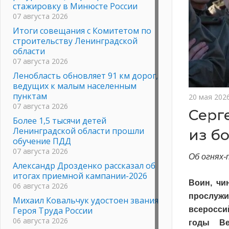
стажировку в Минюсте России
07 августа 2026
Итоги совещания с Комитетом по
строительству Ленинградской
области
07 августа 2026
Ленобласть обновляет 91 км дорог,
ведущих к малым населенным
пунктам
20 мая 202
07 августа 2026
Серг
Более 1,5 тысячи детей
Ленинградской области прошли
из б
обучение ПДД
07 августа 2026
Об огнях-
Александр Дрозденко рассказал об
итогах приемной кампании-2026
Воин, чи
06 августа 2026
прослужи
Михаил Ковальчук удостоен звания
Героя Труда России
всеросси
06 августа 2026
годы Ве