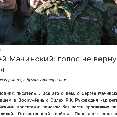
6
ей Мачинский: голос не верн
оя
пожарищах, о друзьях-товарищах…
новник, писатель… Все это о нем, о Сергее Мачинск
вшем в Вооружённых Силах РФ. Руководил как рег
йскими проектами: поиском без вести пропавших во
ликой Отечественной войны. Последняя должн