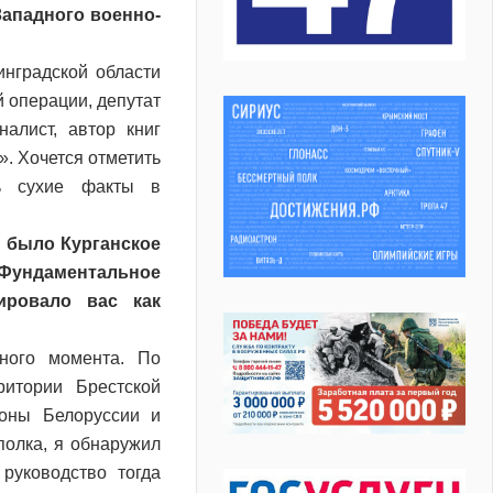
ападного военно-
нградской области
 операции, депутат
алист, автор книг
. Хочется отметить
ть сухие факты в
м было Курганское
 Фундаментальное
ировало вас как
ного момента. По
ритории Брестской
роны Белоруссии и
полка, я обнаружил
руководство тогда