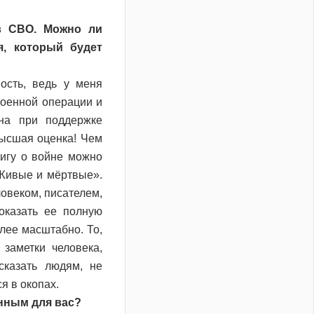
в СВО. Можно ли
я, который будет
ость, ведь у меня
военной операции и
ана при поддержке
высшая оценка! Чем
нигу о войне можно
Живые и мёртвые».
овеком, писателем,
оказать ее полную
олее масштабно. То,
 заметки человека,
сказать людям, не
я в окопах.
нным для вас?