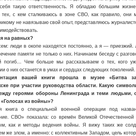
себя такую ответственность. Я обладаю бо́льшим жизн
 тех, с кем сталкиваюсь в зоне СВО, как правило, они
 никому не навязываю свой опыт, представляюсь журналист
имодействовать.
я на равных?
ем: люди в окопе находятся постоянно, а я — приезжий
вечение памяти не только о них. Начинаем беседу с разгово
й погиб… Чем больше мы рассказываем о тех, кого уж
и о них останется в умах и сердцах следующих поколений.
нтация вашей книги прошла в музее «Битва за
ске при участии руководства области. Какую символ
ежду героями обороны Ленинграда и теми людьми, 
в «Голосах из войны»?
 книга о специальной военной операции под назва
ие. СВО» показала: со времён Великой Отечественной 
м, как и методы ведения войны. Я вижу таких же солда
ем же злом, а именно: с коллективным Западом, цель кото