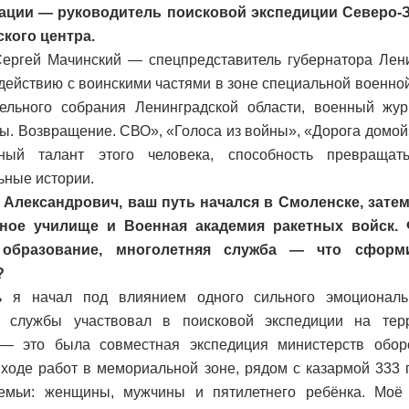
ации — руководитель поисковой экспедиции Северо-З
кого центра.
ергей Мачинский — спецпредставитель губернатора Лени
действию с воинскими частями в зоне специальной военной
ельного собрания Ленинградской области, военный журн
ы. Возвращение. СВО», «Голоса из войны», «Дорога домой»
рный талант этого человека, способность превраща
ьные истории.
 Александрович, ваш путь начался в Смоленске, зате
ное училище и Военная академия ракетных войск.
 образование, многолетняя служба — что сформ
?
 я начал под влиянием одного сильного эмоциональ
и службы участвовал в поисковой экспедиции на тер
 — это была совместная экспедиция министерств обо
 ходе работ в мемориальной зоне, рядом с казармой 333 
семьи: женщины, мужчины и пятилетнего ребёнка. Моё 