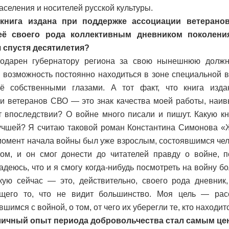
аселения и носителей русской культуры.
книга издана при поддержке ассоциации ветерано
её своего рода коллективным дневником поколени
 спустя десятилетия?
одарен губернатору региона за свою нынешнюю должн
 возможность постоянно находиться в зоне специальной 
сё собственными глазами. А тот факт, что книга изд
и ветеранов СВО — это знак качества моей работы, наи
т впоследствии? О войне много писали и пишут. Какую к
учшей? Я считаю таковой роман Константина Симонова «
момент начала войны был уже взрослым, состоявшимся чел
ом, и он смог донести до читателей правду о войне, п
Надеюсь, что и я смогу когда-нибудь посмотреть на войну б
кую сейчас — это, действительно, своего рода дневник,
щего то, что не видит большинство. Моя цель — рас
шимся с войной, о том, от чего их уберегли те, кто находитс
личный опыт периода добровольчества стал самым це