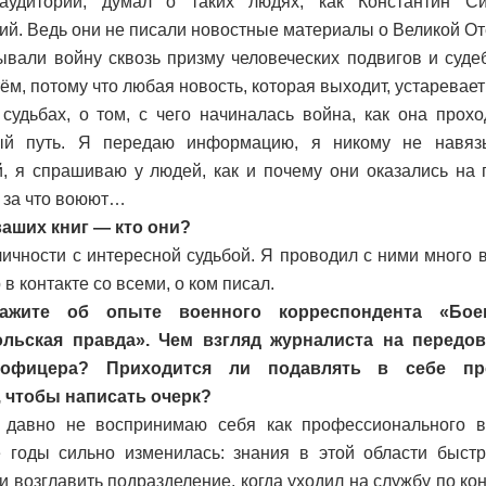
аудитории, думал о таких людях, как Константин Си
ий. Ведь они не писали новостные материалы о Великой От
ывали войну сквозь призму человеческих подвигов и суде
тём, потому что любая новость, которая выходит, устаревае
 судьбах, о том, с чего начиналась война, как она про
ый путь. Я передаю информацию, я никому не навяз
, я спрашиваю у людей, как и почему они оказались на 
, за что воюют…
ваших книг — кто они?
ичности с интересной судьбой. Я проводил с ними много в
 в контакте со всеми, о ком писал.
ажите об опыте военного корреспондента «Бое
льская правда». Чем взгляд журналиста на передов
 офицера? Приходится ли подавлять в себе пр
, чтобы написать очерк?
давно не воспринимаю себя как профессионального в
 годы сильно изменилась: знания в этой области быстр
 возглавить подразделение, когда уходил на службу по конт