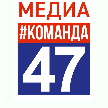
02 августа 2026
В Ивангороде назвали новых почетных
граждан Ленинградской области
02 августа 2026
Готовность №1
02 августа 2026
Километровые столбы «Дороги жизни»
отправили на реставрацию
02 августа 2026
Ленобласть внедрила передовую подготовку
операторов БПЛА
02 августа 2026
В Ивангороде появилась «Избушка-
воробушка»
02 августа 2026
Юхла, мука, кантеле и Водяной
01 августа 2026
Лето катится с горки
01 августа 2026