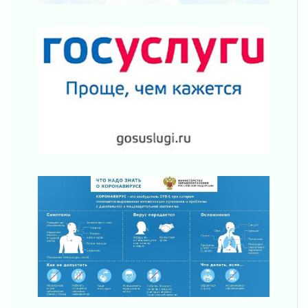
Один в поле — не воин
01 августа 2026
Пик топливного кризиса в регионе прошёл
31 июля 2026
О мужестве, долге и стойкости
31 июля 2026
Ленинградцы — бойцам «Барс-Ленинградец»
31 июля 2026
Маршрутами будущего — к заветной цели
31 июля 2026
«Корвет» на страже
31 июля 2026
Правила для жизни
31 июля 2026
С рабочим визитом
31 июля 2026
В Шлиссельбурге прошла акция «Белый
кораблик Памяти»
31 июля 2026