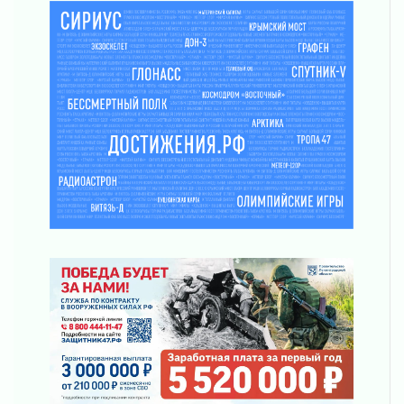
В Ленобласти открылась экспозиция к 150-
летию Билибина
01 августа 2026
Лето без гаджетов
01 августа 2026
Болезнь девственниц и вампиров
01 августа 2026
Безмолвный крик о помощи
01 августа 2026
В музей всей семьёй
01 августа 2026
Без заявлений и очередей
01 августа 2026
Не женское это дело...уверены?
01 августа 2026
Все силы в кулак
01 августа 2026
Айда на пляж!
01 августа 2026