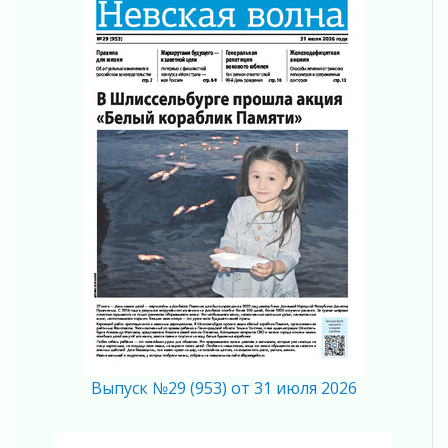
03 августа 2026
Ленобласть отмечает День Воздушно-
десантных войск
02 августа 2026
«Активное лето»
02 августа 2026
Ленобласть отметила заслуги жителей перед
регионом и страной
02 августа 2026
Ладога — не пруд
02 августа 2026
ПСК через Гослуслуги напомнит жителям
Ленинградской области о неоплаченных
счетах
02 августа 2026
Пропавшего подростка нашли в Кировском
районе Ленобласти
Выпуск №29 (953) от 31 июля 2026
02 августа 2026
Жителям Ленобласти напомнили, как
действовать при укусе клеща