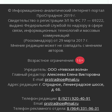
Новые возможности для творчества
© Информационно-аналитический Интернет-портал
31 июля 2026
ПроОтрадное 2019 г.
За сухими цифрами — реальная жизнь
Свидетельство о регистрации ЭЛ № ФС 77 — 69222,
31 июля 2026
выдано Федеральной службой по надзору в сфере
От инженера-создателя к волонтёрам
связи, информационных технологий и массовых
«Созидателям»
коммуникаций
31 июля 2026
(Роскомнадзор) от 29 марта 2017 г.
Мнение редакции может не совпадать с мнением
Генеральная репетиция векового юбилея
авторов.
31 июля 2026
Открытое сердце и стремление делать добро
Возрастное ограничение:
16+
31 июля 2026
Учредитель:
ООО «Невская волна»
Давайте разберемся!
Главный редактор:
Алексеева Елена Викторовна
30 июля 2026
E-mail:
protradnoe@mail.ru
Круглую ригу в Гатчине отреставрируют в
Адрес редакции:
г. Отрадное, Ленинградское шоссе,
2027 году
д. 6Б.
30 июля 2026
Телефон редакции:
8 (921) 920-40-91
Путешествие к западным рубежам
Email:
protradnoe@mail.ru
30 июля 2026
Телефон рекламного отдела:
8 (964) 331-96-31
Лаголовская общеобразовательная школа