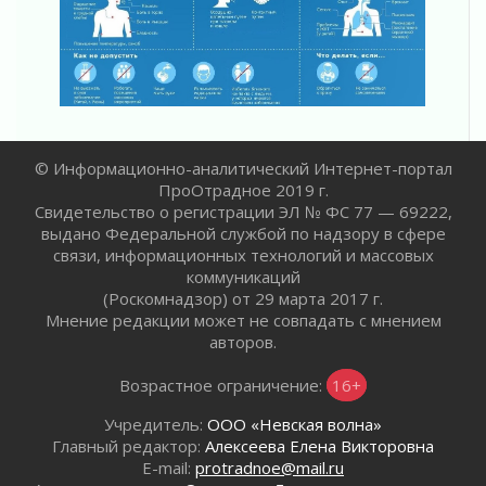
Готовность №1
02 августа 2026
Километровые столбы «Дороги жизни»
отправили на реставрацию
02 августа 2026
Ленобласть внедрила передовую подготовку
© Информационно-аналитический Интернет-портал
операторов БПЛА
ПроОтрадное 2019 г.
02 августа 2026
Свидетельство о регистрации ЭЛ № ФС 77 — 69222,
В Ивангороде появилась «Избушка-
выдано Федеральной службой по надзору в сфере
воробушка»
связи, информационных технологий и массовых
02 августа 2026
коммуникаций
(Роскомнадзор) от 29 марта 2017 г.
Юхла, мука, кантеле и Водяной
Мнение редакции может не совпадать с мнением
01 августа 2026
авторов.
Лето катится с горки
01 августа 2026
Возрастное ограничение:
16+
В Ленобласти открылась экспозиция к 150-
Учредитель:
ООО «Невская волна»
летию Билибина
Главный редактор:
Алексеева Елена Викторовна
01 августа 2026
E-mail:
protradnoe@mail.ru
Лето без гаджетов