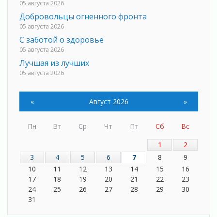
05 августа 2026
Добровольцы огненного фронта
05 августа 2026
С заботой о здоровье
05 августа 2026
Лучшая из лучших
05 августа 2026
Пульс региона
05 августа 2026
«
Август 2026
»
«Результат командный, заслуга каждого
ведомства и муниципалитета»
Пн
Вт
Ср
Чт
Пт
Сб
Вс
05 августа 2026
Вдохновлять, просвещать и объединять!
1
2
05 августа 2026
3
4
5
6
7
8
9
Не оставят в беде
10
11
12
13
14
15
16
05 августа 2026
17
18
19
20
21
22
23
На лидирующих позициях
24
25
26
27
28
29
30
04 августа 2026
31
Итоги конкурса «Лучший работник