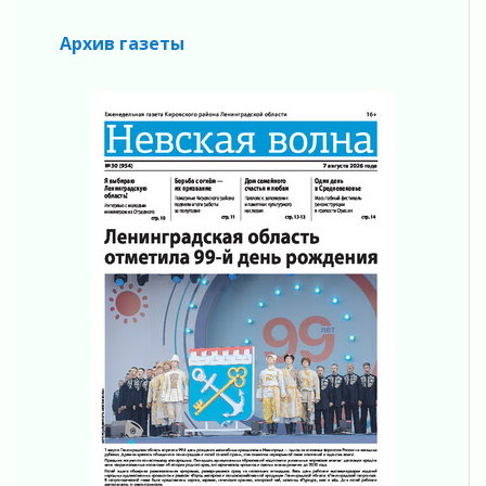
Кадрового центра – 2026» подведены!
04 августа 2026
Архив газеты
Ставка на дисциплину на перекрестках
04 августа 2026
В Ленобласти растет потребление
мобильного трафика
04 августа 2026
Полумрак бьёт по карману
04 августа 2026
Вниманию автомобилистов!
04 августа 2026
Память, сталь и музыка
04 августа 2026
Регион готовится к выборам
04 августа 2026
Никакого принуждения, только письменное
согласие
04 августа 2026
Без риска для здоровья и кошелька