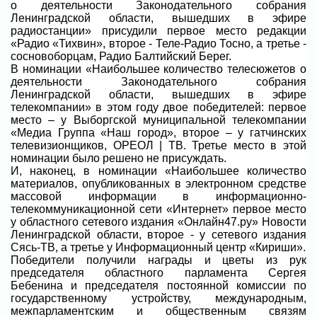
о деятельности Законодательного собрания
Ленинградской области, вышедших в эфире
радиостанции» присудили первое место редакции
«Радио «Тихвин», второе - Теле-Радио Тосно, а третье -
сосновоборцам, Радио Балтийский Берег.
В номинации «Наибольшее количество телесюжетов о
деятельности Законодательного собрания
Ленинградской области, вышедших в эфире
телекомпании» в этом году двое победителей: первое
место – у Выборгской муниципальной телекомпании
«Медиа Группа «Наш город», второе – у гатчинских
телевизионщиков, ОРЕОЛ | ТВ. Третье место в этой
номинации было решено не присуждать.
И, наконец, в номинации «Наибольшее количество
материалов, опубликованных в электронном средстве
массовой информации в информационно-
телекоммуникационной сети «Интернет» первое место
у областного сетевого издания «Онлайн47.ру» Новости
Ленинградской области, второе - у сетевого издания
Сясь-ТВ, а третье у Информационный центр «Кириши».
Победители получили награды и цветы из рук
председателя областного парламента Сергея
Бебенина и председателя постоянной комиссии по
государственному устройству, международным,
межпарламентским и общественным связям