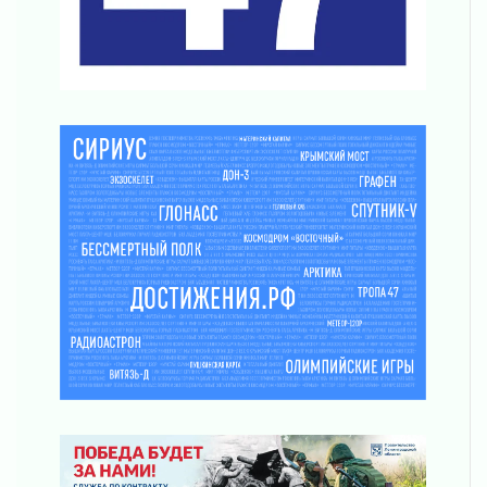
Часть медиков в Ленобласти сможет
рассчитывать на доплату от региона
03 августа 2026
За сутки в Ленинградской области
ликвидировали 10 пожаров
03 августа 2026
Клюква наливается, но в корзинку пока не
просится
03 августа 2026
Строительные компании Ленобласти
подняли зарплаты почти на 40% за год
03 августа 2026
Шесть новых жизней в честь дня рождения
Ленинградской области
03 августа 2026
Уроки безопасности для детей и взрослых
03 августа 2026
Ленобласть отмечает День Воздушно-
десантных войск
02 августа 2026