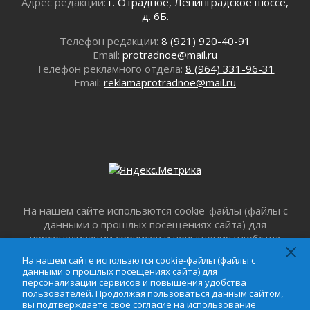
Адрес редакции:
г. Отрадное, Ленинградское шоссе,
01 августа 2026
д. 6Б.
Болезнь девственниц и вампиров
Телефон редакции:
8 (921) 920-40-91
01 августа 2026
Email:
protradnoe@mail.ru
Безмолвный крик о помощи
Телефон рекламного отдела:
8 (964) 331-96-31
01 августа 2026
Email:
reklamaprotradnoe@mail.ru
В музей всей семьёй
01 августа 2026
Без заявлений и очередей
01 августа 2026
Не женское это дело...уверены?
01 августа 2026
Все силы в кулак
01 августа 2026
На нашем сайте использются cookie-файлы (файлы с
данными о прошлых посещениях сайта) для
Айда на пляж!
персонализации сервисов и повышения удобства
01 августа 2026
пользователей. Продолжая пользоваться данным
На нашем сайте использются cookie-файлы (файлы с
Один в поле — не воин
сайтом, вы подтверждаете свое согласие на
данными о прошлых посещениях сайта) для
01 августа 2026
использование файлов cookie в соответствии с
персонализации сервисов и повышения удобства
настоящим уведомлением,
Пользовательским
пользователей. Продолжая пользоваться данным сайтом,
Пик топливного кризиса в регионе прошёл
вы подтверждаете свое согласие на использование
соглашением
и
Соглашением о
31 июля 2026