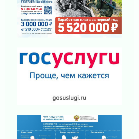
«Активное лето»
02 августа 2026
Ленобласть отметила заслуги жителей перед
регионом и страной
02 августа 2026
Ладога — не пруд
02 августа 2026
ПСК через Гослуслуги напомнит жителям
Ленинградской области о неоплаченных
счетах
02 августа 2026
Пропавшего подростка нашли в Кировском
районе Ленобласти
02 августа 2026
Жителям Ленобласти напомнили, как
действовать при укусе клеща
02 августа 2026
В Ивангороде назвали новых почетных
граждан Ленинградской области
02 августа 2026