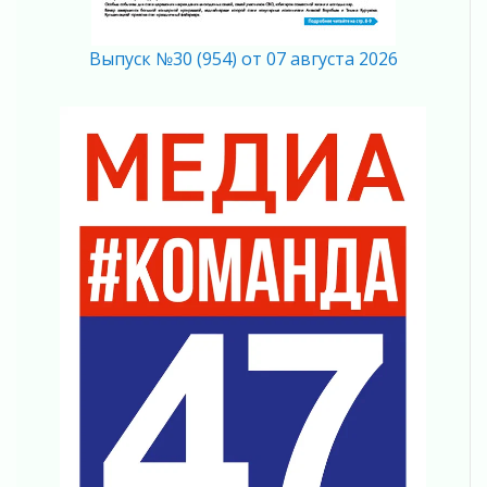
04 августа 2026
Важная информация
Выпуск №30 (954) от 07 августа 2026
04 августа 2026
Что делать со сбережениями
04 августа 2026
Награды нашли строителей
03 августа 2026
Ленобласть повышает производительность
труда в ЖКХ
03 августа 2026
Поддержка волонтерских объединений
03 августа 2026
Ладожский мост полностью закроют на два
часа
03 августа 2026
Музеи Ленобласти обновляют пространства
03 августа 2026
Новая площадка: 2027
03 августа 2026