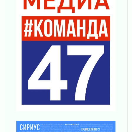
Музеи Ленобласти обновляют пространства
03 августа 2026
Новая площадка: 2027
03 августа 2026
Часть медиков в Ленобласти сможет
рассчитывать на доплату от региона
03 августа 2026
За сутки в Ленинградской области
ликвидировали 10 пожаров
03 августа 2026
Клюква наливается, но в корзинку пока не
просится
03 августа 2026
Строительные компании Ленобласти
подняли зарплаты почти на 40% за год
03 августа 2026
Шесть новых жизней в честь дня рождения
Ленинградской области
03 августа 2026
Уроки безопасности для детей и взрослых