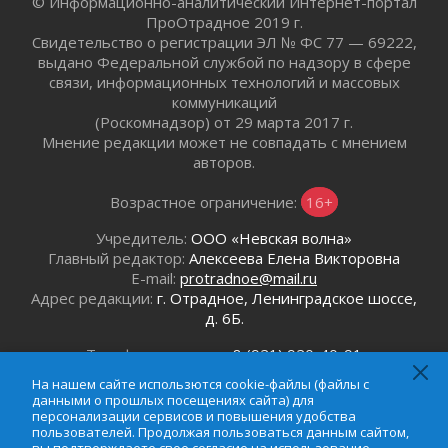
© Информационно-аналитический Интернет-портал
В Ленобласти открылась экспозиция к 150-
ПроОтрадное 2019 г.
летию Билибина
Свидетельство о регистрации ЭЛ № ФС 77 — 69222,
выдано Федеральной службой по надзору в сфере
01 августа 2026
связи, информационных технологий и массовых
Лето без гаджетов
коммуникаций
01 августа 2026
(Роскомнадзор) от 29 марта 2017 г.
Болезнь девственниц и вампиров
Мнение редакции может не совпадать с мнением
01 августа 2026
авторов.
Безмолвный крик о помощи
Возрастное ограничение:
16+
01 августа 2026
В музей всей семьёй
Учредитель:
ООО «Невская волна»
01 августа 2026
Главный редактор:
Алексеева Елена Викторовна
E-mail:
protradnoe@mail.ru
Без заявлений и очередей
Адрес редакции:
г. Отрадное, Ленинградское шоссе,
01 августа 2026
д. 6Б.
Не женское это дело...уверены?
01 августа 2026
Телефон редакции:
8 (921) 920-40-91
Email:
protradnoe@mail.ru
Все силы в кулак
На нашем сайте использются cookie-файлы (файлы с
Телефон рекламного отдела:
8 (964) 331-96-31
01 августа 2026
данными о прошлых посещениях сайта) для
Email:
reklamaprotradnoe@mail.ru
персонализации сервисов и повышения удобства
Айда на пляж!
пользователей. Продолжая пользоваться данным сайтом,
01 августа 2026