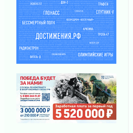
03 августа 2026
Ленобласть отмечает День Воздушно-
десантных войск
02 августа 2026
«Активное лето»
02 августа 2026
Ленобласть отметила заслуги жителей перед
регионом и страной
02 августа 2026
Ладога — не пруд
02 августа 2026
ПСК через Гослуслуги напомнит жителям
Ленинградской области о неоплаченных
счетах
02 августа 2026
Пропавшего подростка нашли в Кировском
районе Ленобласти
02 августа 2026
Жителям Ленобласти напомнили, как