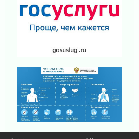
действовать при укусе клеща
02 августа 2026
В Ивангороде назвали новых почетных
граждан Ленинградской области
02 августа 2026
Готовность №1
02 августа 2026
Километровые столбы «Дороги жизни»
отправили на реставрацию
02 августа 2026
Ленобласть внедрила передовую подготовку
операторов БПЛА
02 августа 2026
В Ивангороде появилась «Избушка-
воробушка»
02 августа 2026
Юхла, мука, кантеле и Водяной
01 августа 2026
Лето катится с горки
01 августа 2026