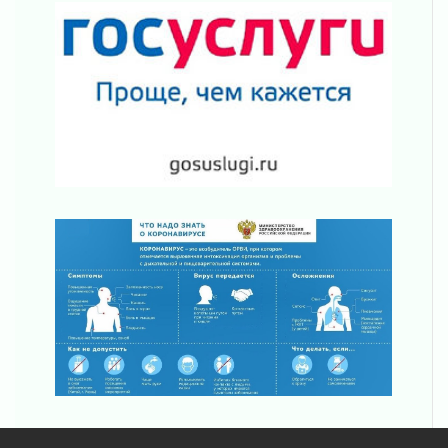
десантных войск
02 августа 2026
«Активное лето»
02 августа 2026
Ленобласть отметила заслуги жителей перед
регионом и страной
02 августа 2026
Ладога — не пруд
02 августа 2026
ПСК через Гослуслуги напомнит жителям
Ленинградской области о неоплаченных
счетах
02 августа 2026
Пропавшего подростка нашли в Кировском
районе Ленобласти
02 августа 2026
Жителям Ленобласти напомнили, как
действовать при укусе клеща
02 августа 2026