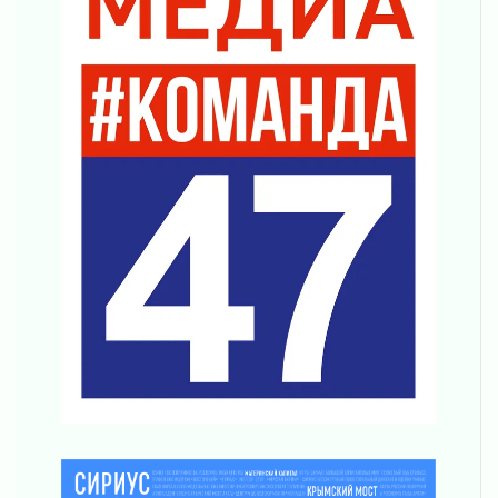
04 августа 2026
Без риска для здоровья и кошелька
04 августа 2026
Важная информация
04 августа 2026
Что делать со сбережениями
04 августа 2026
Награды нашли строителей
03 августа 2026
Ленобласть повышает производительность
труда в ЖКХ
03 августа 2026
Поддержка волонтерских объединений
03 августа 2026
Ладожский мост полностью закроют на два
часа
03 августа 2026
Музеи Ленобласти обновляют пространства
03 августа 2026