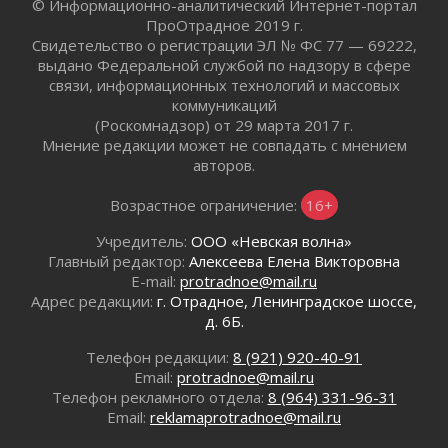
© Информационно-аналитический Интернет-портал
В Ивангороде назвали новых почетных
ПроОтрадное 2019 г.
граждан Ленинградской области
Свидетельство о регистрации ЭЛ № ФС 77 — 69222,
02 августа 2026
выдано Федеральной службой по надзору в сфере
Готовность №1
связи, информационных технологий и массовых
02 августа 2026
коммуникаций
Километровые столбы «Дороги жизни»
(Роскомнадзор) от 29 марта 2017 г.
отправили на реставрацию
Мнение редакции может не совпадать с мнением
02 августа 2026
авторов.
Ленобласть внедрила передовую подготовку
Возрастное ограничение:
16+
операторов БПЛА
02 августа 2026
Учредитель:
ООО «Невская волна»
В Ивангороде появилась «Избушка-
Главный редактор:
Алексеева Елена Викторовна
воробушка»
E-mail:
protradnoe@mail.ru
02 августа 2026
Адрес редакции:
г. Отрадное, Ленинградское шоссе,
д. 6Б.
Юхла, мука, кантеле и Водяной
01 августа 2026
Телефон редакции:
8 (921) 920-40-91
Лето катится с горки
Email:
protradnoe@mail.ru
01 августа 2026
Телефон рекламного отдела:
8 (964) 331-96-31
Email:
reklamaprotradnoe@mail.ru
В Ленобласти открылась экспозиция к 150-
летию Билибина