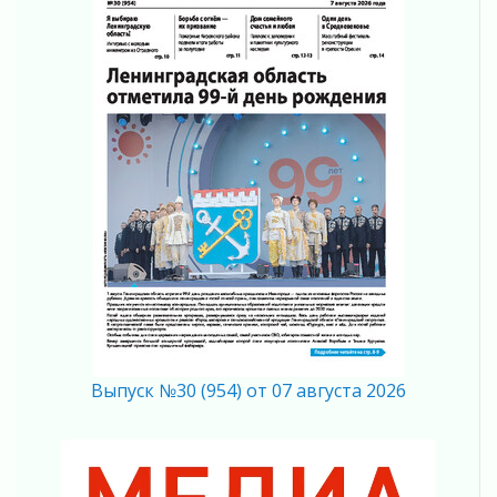
04 августа 2026
Итоги конкурса «Лучший работник
Кадрового центра – 2026» подведены!
04 августа 2026
Ставка на дисциплину на перекрестках
04 августа 2026
В Ленобласти растет потребление
мобильного трафика
04 августа 2026
Полумрак бьёт по карману
04 августа 2026
Вниманию автомобилистов!
04 августа 2026
Память, сталь и музыка
04 августа 2026
Выпуск №30 (954) от 07 августа 2026
Регион готовится к выборам
04 августа 2026
Никакого принуждения, только письменное
согласие