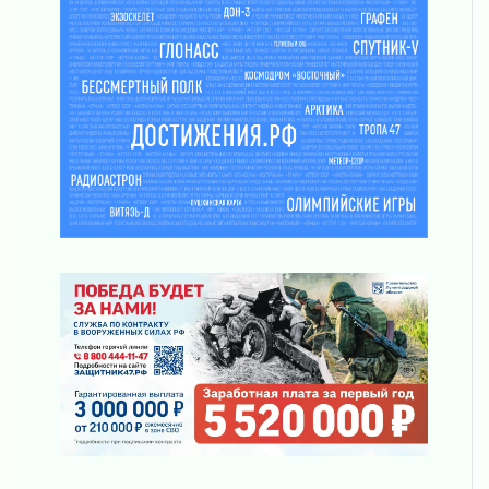
Новая площадка: 2027
03 августа 2026
Часть медиков в Ленобласти сможет
рассчитывать на доплату от региона
03 августа 2026
За сутки в Ленинградской области
ликвидировали 10 пожаров
03 августа 2026
Клюква наливается, но в корзинку пока не
просится
03 августа 2026
Строительные компании Ленобласти
подняли зарплаты почти на 40% за год
03 августа 2026
Шесть новых жизней в честь дня рождения
Ленинградской области
03 августа 2026
Уроки безопасности для детей и взрослых
03 августа 2026
Ленобласть отмечает День Воздушно-