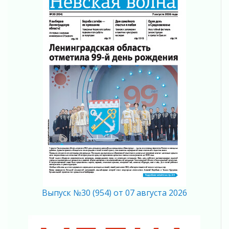
Итоги конкурса «Лучший работник
Кадрового центра – 2026» подведены!
04 августа 2026
Ставка на дисциплину на перекрестках
04 августа 2026
В Ленобласти растет потребление
мобильного трафика
04 августа 2026
Полумрак бьёт по карману
04 августа 2026
Вниманию автомобилистов!
04 августа 2026
Память, сталь и музыка
04 августа 2026
Регион готовится к выборам
04 августа 2026
Выпуск №30 (954) от 07 августа 2026
Никакого принуждения, только письменное
согласие
04 августа 2026