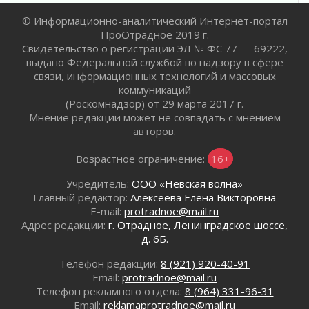
граждан Ленинградской области
© Информационно-аналитический Интернет-портал
02 августа 2026
ПроОтрадное 2019 г.
Готовность №1
Свидетельство о регистрации ЭЛ № ФС 77 — 69222,
02 августа 2026
выдано Федеральной службой по надзору в сфере
Километровые столбы «Дороги жизни»
связи, информационных технологий и массовых
отправили на реставрацию
коммуникаций
02 августа 2026
(Роскомнадзор) от 29 марта 2017 г.
Мнение редакции может не совпадать с мнением
Ленобласть внедрила передовую подготовку
авторов.
операторов БПЛА
02 августа 2026
Возрастное ограничение:
16+
В Ивангороде появилась «Избушка-
воробушка»
Учредитель:
ООО «Невская волна»
02 августа 2026
Главный редактор:
Алексеева Елена Викторовна
E-mail:
protradnoe@mail.ru
Юхла, мука, кантеле и Водяной
Адрес редакции:
г. Отрадное, Ленинградское шоссе,
01 августа 2026
д. 6Б.
Лето катится с горки
01 августа 2026
Телефон редакции:
8 (921) 920-40-91
Email:
protradnoe@mail.ru
В Ленобласти открылась экспозиция к 150-
Телефон рекламного отдела:
8 (964) 331-96-31
летию Билибина
Email:
reklamaprotradnoe@mail.ru
01 августа 2026