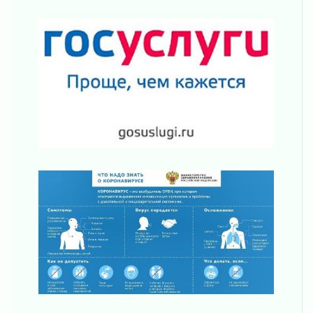
десантных войск
02 августа 2026
«Активное лето»
02 августа 2026
Ленобласть отметила заслуги жителей перед
регионом и страной
02 августа 2026
Ладога — не пруд
02 августа 2026
ПСК через Гослуслуги напомнит жителям
Ленинградской области о неоплаченных
счетах
02 августа 2026
Пропавшего подростка нашли в Кировском
районе Ленобласти
02 августа 2026
Жителям Ленобласти напомнили, как
действовать при укусе клеща
02 августа 2026
В Ивангороде назвали новых почетных