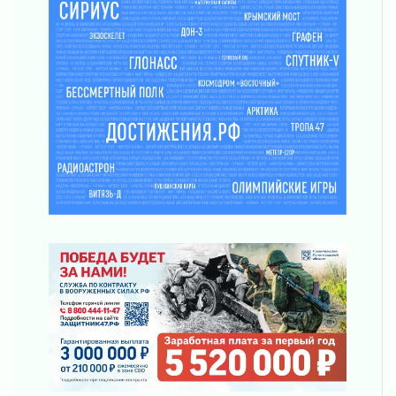
03 августа 2026
Часть медиков в Ленобласти сможет
рассчитывать на доплату от региона
03 августа 2026
За сутки в Ленинградской области
ликвидировали 10 пожаров
03 августа 2026
Клюква наливается, но в корзинку пока не
просится
03 августа 2026
Строительные компании Ленобласти
подняли зарплаты почти на 40% за год
03 августа 2026
Шесть новых жизней в честь дня рождения
Ленинградской области
03 августа 2026
Уроки безопасности для детей и взрослых
03 августа 2026
Ленобласть отмечает День Воздушно-