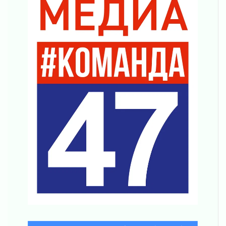
Без риска для здоровья и кошелька
04 августа 2026
Важная информация
04 августа 2026
Что делать со сбережениями
04 августа 2026
Награды нашли строителей
03 августа 2026
Ленобласть повышает производительность
труда в ЖКХ
03 августа 2026
Поддержка волонтерских объединений
03 августа 2026
Ладожский мост полностью закроют на два
часа
03 августа 2026
Музеи Ленобласти обновляют пространства
03 августа 2026
Новая площадка: 2027