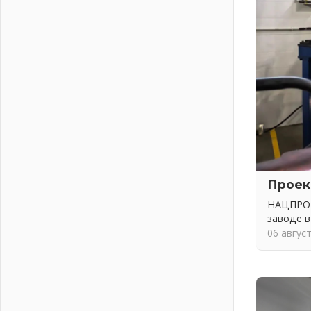
Ленобласть внедрила передовую
подготовку операторов БПЛА
02 августа 2026
В Ивангороде появилась
«Избушка-воробушка»
02 августа 2026
Юхла, мука, кантеле и Водяной
01 августа 2026
Лето катится с горки
01 августа 2026
В Ленобласти открылась
Проек
экспозиция к 150-летию Билибина
01 августа 2026
НАЦПРОЕ
заводе в
Лето без гаджетов
06 авгус
01 августа 2026
Болезнь девственниц и вампиров
01 августа 2026
Безмолвный крик о помощи
01 августа 2026