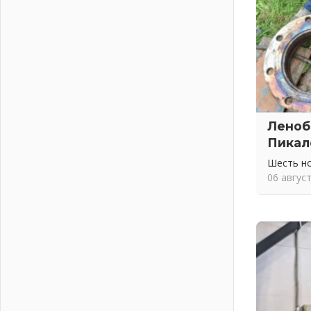
02 августа 2026
ПСК через Гослуслуги напомнит
жителям Ленинградской области о
неоплаченных счетах
02 августа 2026
Пропавшего подростка нашли в
Кировском районе Ленобласти
02 августа 2026
Леноб
Жителям Ленобласти напомнили,
Пикал
как действовать при укусе клеща
02 августа 2026
Шесть н
06 авгус
В Ивангороде назвали новых
почетных граждан Ленинградской
области
02 августа 2026
Готовность №1
02 августа 2026
Километровые столбы «Дороги
жизни» отправили на реставрацию
02 августа 2026