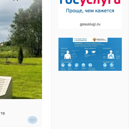
ств
107