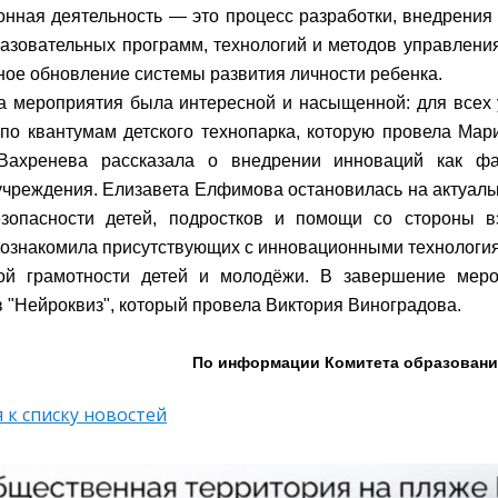
нная деятельность — это процесс разработки, внедрения
азовательных программ, технологий и методов управлени
ное обновление системы развития личности ребенка.
 мероприятия была интересной и насыщенной: для всех 
 по квантумам детского технопарка, которую провела Мар
Вахренева рассказала о внедрении инноваций как фа
учреждения. Елизавета Елфимова остановилась на актуал
езопасности детей, подростков и помощи со стороны в
ознакомила присутствующих с инновационными технологи
ой грамотности детей и молодёжи. В завершение меро
в "Нейроквиз", который провела Виктория Виноградова.
По информации Комитета образовани
 к списку новостей