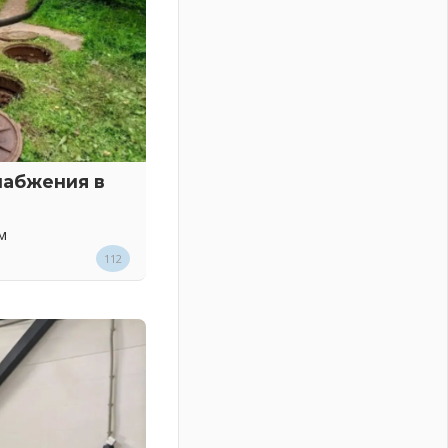
набжения в
м
112