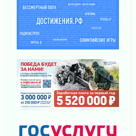
03 августа 2026
Новая площадка: 2027
03 августа 2026
Часть медиков в Ленобласти сможет
рассчитывать на доплату от региона
03 августа 2026
За сутки в Ленинградской области
ликвидировали 10 пожаров
03 августа 2026
Клюква наливается, но в корзинку пока не
просится
03 августа 2026
Строительные компании Ленобласти
подняли зарплаты почти на 40% за год
03 августа 2026
Шесть новых жизней в честь дня рождения
Ленинградской области
03 августа 2026
Уроки безопасности для детей и взрослых
03 августа 2026