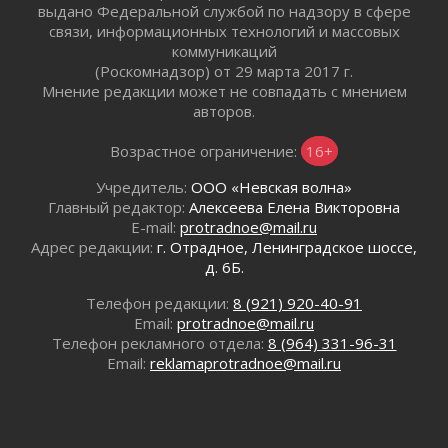
02 августа 2026
выдано Федеральной службой по надзору в сфере
В Ивангороде назвали новых почетных
связи, информационных технологий и массовых
граждан Ленинградской области
коммуникаций
(Роскомнадзор) от 29 марта 2017 г.
02 августа 2026
Мнение редакции может не совпадать с мнением
Готовность №1
авторов.
02 августа 2026
Километровые столбы «Дороги жизни»
Возрастное ограничение:
16+
отправили на реставрацию
Учредитель:
ООО «Невская волна»
02 августа 2026
Главный редактор:
Алексеева Елена Викторовна
Ленобласть внедрила передовую подготовку
E-mail:
protradnoe@mail.ru
операторов БПЛА
Адрес редакции:
г. Отрадное, Ленинградское шоссе,
02 августа 2026
д. 6Б.
В Ивангороде появилась «Избушка-
воробушка»
Телефон редакции:
8 (921) 920-40-91
Email:
protradnoe@mail.ru
02 августа 2026
Телефон рекламного отдела:
8 (964) 331-96-31
Юхла, мука, кантеле и Водяной
Email:
reklamaprotradnoe@mail.ru
01 августа 2026
Лето катится с горки
01 августа 2026
В Ленобласти открылась экспозиция к 150-