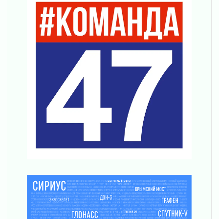
согласие
04 августа 2026
Без риска для здоровья и кошелька
04 августа 2026
Важная информация
04 августа 2026
Что делать со сбережениями
04 августа 2026
Награды нашли строителей
03 августа 2026
Ленобласть повышает производительность
труда в ЖКХ
03 августа 2026
Поддержка волонтерских объединений
03 августа 2026
Ладожский мост полностью закроют на два
часа
03 августа 2026
Музеи Ленобласти обновляют пространства