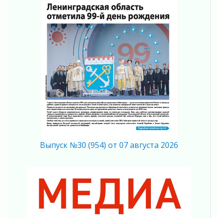
На лидирующих позициях
04 августа 2026
Итоги конкурса «Лучший работник
Кадрового центра – 2026» подведены!
04 августа 2026
Ставка на дисциплину на перекрестках
04 августа 2026
В Ленобласти растет потребление
мобильного трафика
04 августа 2026
Полумрак бьёт по карману
04 августа 2026
Вниманию автомобилистов!
Выпуск №30 (954) от 07 августа 2026
04 августа 2026
Память, сталь и музыка
04 августа 2026
Регион готовится к выборам
04 августа 2026
Никакого принуждения, только письменное