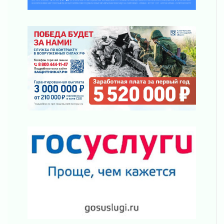
подняли зарплаты почти на 40% за год
03 августа 2026
Шесть новых жизней в честь дня рождения
Ленинградской области
03 августа 2026
Уроки безопасности для детей и взрослых
03 августа 2026
Ленобласть отмечает День Воздушно-
десантных войск
02 августа 2026
«Активное лето»
02 августа 2026
Ленобласть отметила заслуги жителей перед
регионом и страной
02 августа 2026
Ладога — не пруд
02 августа 2026
ПСК через Гослуслуги напомнит жителям
Ленинградской области о неоплаченных
счетах