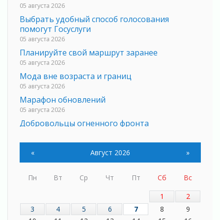
05 августа 2026
Выбрать удобный способ голосования
помогут Госуслуги
05 августа 2026
Планируйте свой маршрут заранее
05 августа 2026
Мода вне возраста и границ
05 августа 2026
Марафон обновлений
05 августа 2026
Добровольцы огненного фронта
05 августа 2026
С заботой о здоровье
«
Август 2026
»
05 августа 2026
Лучшая из лучших
Пн
Вт
Ср
Чт
Пт
Сб
Вс
05 августа 2026
Пульс региона
1
2
05 августа 2026
3
4
5
6
7
8
9
«Результат командный, заслуга каждого