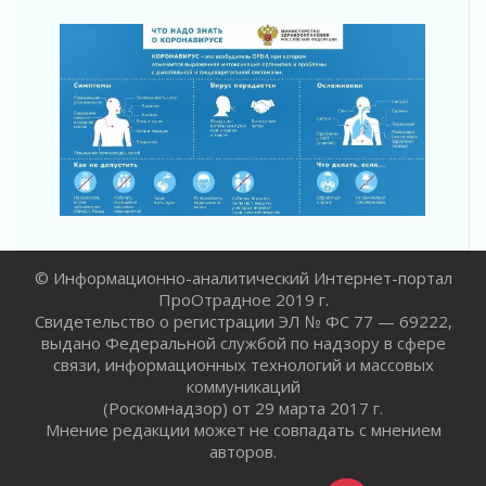
02 августа 2026
Пропавшего подростка нашли в Кировском
районе Ленобласти
02 августа 2026
Жителям Ленобласти напомнили, как
действовать при укусе клеща
02 августа 2026
В Ивангороде назвали новых почетных
граждан Ленинградской области
02 августа 2026
Готовность №1
© Информационно-аналитический Интернет-портал
02 августа 2026
ПроОтрадное 2019 г.
Километровые столбы «Дороги жизни»
Свидетельство о регистрации ЭЛ № ФС 77 — 69222,
отправили на реставрацию
выдано Федеральной службой по надзору в сфере
02 августа 2026
связи, информационных технологий и массовых
коммуникаций
Ленобласть внедрила передовую подготовку
(Роскомнадзор) от 29 марта 2017 г.
операторов БПЛА
Мнение редакции может не совпадать с мнением
02 августа 2026
авторов.
В Ивангороде появилась «Избушка-
воробушка»