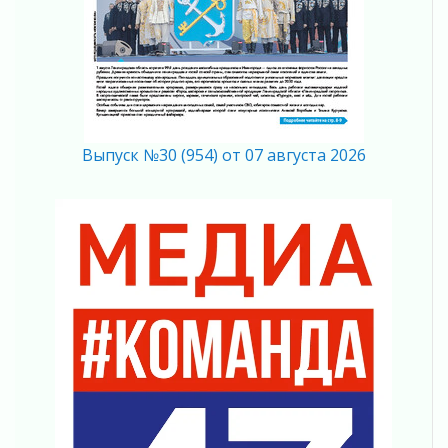
04 августа 2026
Память, сталь и музыка
04 августа 2026
Регион готовится к выборам
04 августа 2026
Никакого принуждения, только письменное
согласие
Выпуск №30 (954) от 07 августа 2026
04 августа 2026
Без риска для здоровья и кошелька
04 августа 2026
Важная информация
04 августа 2026
Что делать со сбережениями
04 августа 2026
Награды нашли строителей
03 августа 2026
Ленобласть повышает производительность
труда в ЖКХ
03 августа 2026