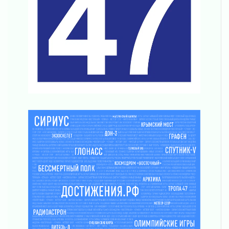
Поддержка волонтерских объединений
03 августа 2026
Ладожский мост полностью закроют на два
часа
03 августа 2026
Музеи Ленобласти обновляют пространства
03 августа 2026
Новая площадка: 2027
03 августа 2026
Часть медиков в Ленобласти сможет
рассчитывать на доплату от региона
03 августа 2026
За сутки в Ленинградской области
ликвидировали 10 пожаров
03 августа 2026
Клюква наливается, но в корзинку пока не
просится
03 августа 2026
Строительные компании Ленобласти