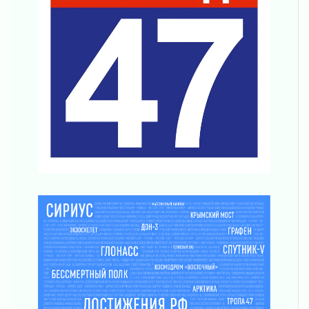
отправили на реставрацию
02 августа 2026
Ленобласть внедрила передовую подготовку
операторов БПЛА
02 августа 2026
В Ивангороде появилась «Избушка-
воробушка»
02 августа 2026
Юхла, мука, кантеле и Водяной
01 августа 2026
Лето катится с горки
01 августа 2026
В Ленобласти открылась экспозиция к 150-
летию Билибина
01 августа 2026
Лето без гаджетов
01 августа 2026
Болезнь девственниц и вампиров
01 августа 2026