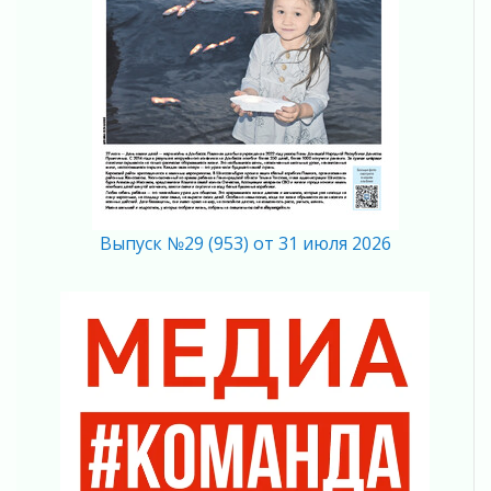
регионом и страной
02 августа 2026
Ладога — не пруд
02 августа 2026
ПСК через Гослуслуги напомнит жителям
Ленинградской области о неоплаченных
счетах
02 августа 2026
Пропавшего подростка нашли в Кировском
районе Ленобласти
Выпуск №29 (953) от 31 июля 2026
02 августа 2026
Жителям Ленобласти напомнили, как
действовать при укусе клеща
02 августа 2026
В Ивангороде назвали новых почетных
граждан Ленинградской области
02 августа 2026
Готовность №1
02 августа 2026
Километровые столбы «Дороги жизни»