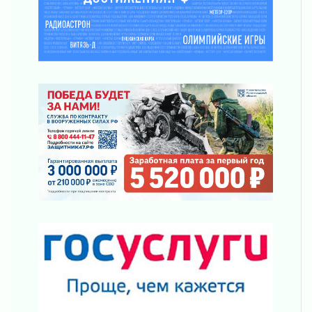
Безмолвный крик о помощи
01 августа 2026
В музей всей семьёй
01 августа 2026
Без заявлений и очередей
01 августа 2026
Не женское это дело...уверены?
01 августа 2026
Все силы в кулак
01 августа 2026
Айда на пляж!
01 августа 2026
Один в поле — не воин
01 августа 2026
Пик топливного кризиса в регионе прошёл
31 июля 2026
О мужестве, долге и стойкости
31 июля 2026
Ленинградцы — бойцам «Барс-Ленинградец»