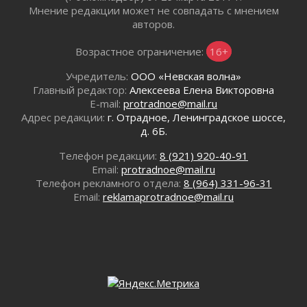
Мнение редакции может не совпадать с мнением
Генеральная репетиция векового юбилея
авторов.
31 июля 2026
Открытое сердце и стремление делать добро
Возрастное ограничение:
16+
31 июля 2026
Учредитель:
ООО «Невская волна»
Давайте разберемся!
Главный редактор:
Алексеева Елена Викторовна
30 июля 2026
E-mail:
protradnoe@mail.ru
Круглую ригу в Гатчине отреставрируют в
Адрес редакции:
г. Отрадное, Ленинградское шоссе,
2027 году
д. 6Б.
30 июля 2026
Телефон редакции:
8 (921) 920-40-91
Путешествие к западным рубежам
Email:
protradnoe@mail.ru
30 июля 2026
Телефон рекламного отдела:
8 (964) 331-96-31
Лаголовская общеобразовательная школа
Email:
reklamaprotradnoe@mail.ru
откроется к концу сентября
30 июля 2026
Ленобласть наводит порядок на дорогах и в
перевозках
30 июля 2026
Комфортное лето: в Ленобласти 30 июля
ожидается теплая и сухая погода