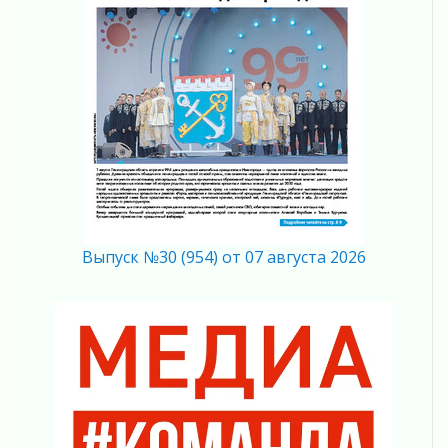
Ставка на дисциплину на перекрестках
04 августа 2026
В Ленобласти растет потребление
мобильного трафика
04 августа 2026
Полумрак бьёт по карману
04 августа 2026
Вниманию автомобилистов!
04 августа 2026
Память, сталь и музыка
04 августа 2026
Выпуск №30 (954) от 07 августа 2026
Регион готовится к выборам
04 августа 2026
Никакого принуждения, только письменное
согласие
04 августа 2026
Без риска для здоровья и кошелька
04 августа 2026
Важная информация