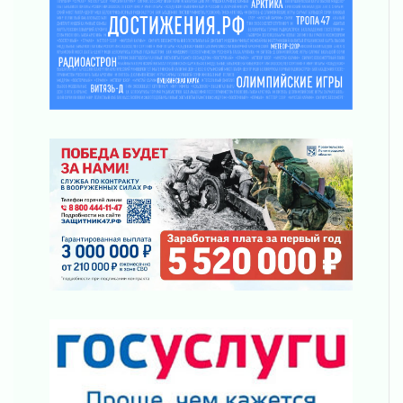
03 августа 2026
За сутки в Ленинградской области
ликвидировали 10 пожаров
03 августа 2026
Клюква наливается, но в корзинку пока не
просится
03 августа 2026
Строительные компании Ленобласти
подняли зарплаты почти на 40% за год
03 августа 2026
Шесть новых жизней в честь дня рождения
Ленинградской области
03 августа 2026
Уроки безопасности для детей и взрослых
03 августа 2026
Ленобласть отмечает День Воздушно-
десантных войск
02 августа 2026
«Активное лето»
02 августа 2026