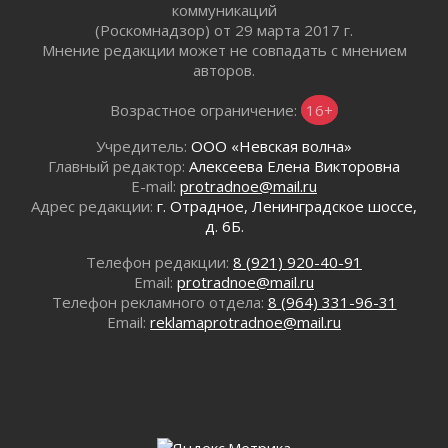
коммуникаций
Километровые столбы «Дороги жизни»
(Роскомнадзор) от 29 марта 2017 г.
отправили на реставрацию
Мнение редакции может не совпадать с мнением
02 августа 2026
авторов.
Ленобласть внедрила передовую подготовку
Возрастное ограничение:
16+
операторов БПЛА
02 августа 2026
Учредитель:
ООО «Невская волна»
В Ивангороде появилась «Избушка-
Главный редактор:
Алексеева Елена Викторовна
воробушка»
E-mail:
protradnoe@mail.ru
02 августа 2026
Адрес редакции:
г. Отрадное, Ленинградское шоссе,
д. 6Б.
Юхла, мука, кантеле и Водяной
01 августа 2026
Телефон редакции:
8 (921) 920-40-91
Лето катится с горки
Email:
protradnoe@mail.ru
01 августа 2026
Телефон рекламного отдела:
8 (964) 331-96-31
Email:
reklamaprotradnoe@mail.ru
В Ленобласти открылась экспозиция к 150-
летию Билибина
01 августа 2026
Лето без гаджетов
01 августа 2026
Болезнь девственниц и вампиров