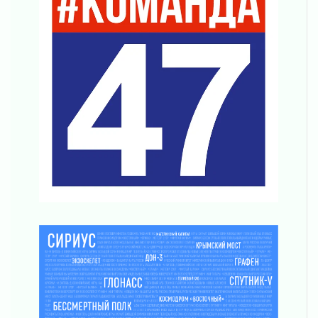
04 августа 2026
Что делать со сбережениями
04 августа 2026
Награды нашли строителей
03 августа 2026
Ленобласть повышает производительность
труда в ЖКХ
03 августа 2026
Поддержка волонтерских объединений
03 августа 2026
Ладожский мост полностью закроют на два
часа
03 августа 2026
Музеи Ленобласти обновляют пространства
03 августа 2026
Новая площадка: 2027
03 августа 2026
Часть медиков в Ленобласти сможет
рассчитывать на доплату от региона