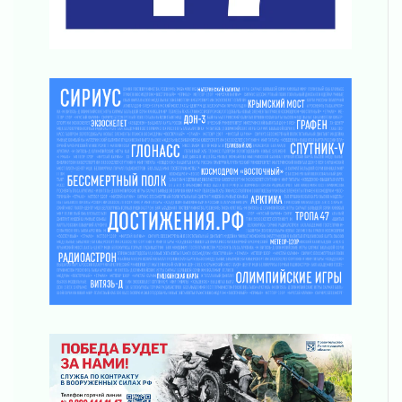
В Шлиссельбурге прошла акция «Белый
кораблик Памяти»
31 июля 2026
Новые возможности для творчества
31 июля 2026
За сухими цифрами — реальная жизнь
31 июля 2026
От инженера-создателя к волонтёрам
«Созидателям»
31 июля 2026
Генеральная репетиция векового юбилея
31 июля 2026
Открытое сердце и стремление делать добро
31 июля 2026
Давайте разберемся!
30 июля 2026
Круглую ригу в Гатчине отреставрируют в
2027 году
30 июля 2026