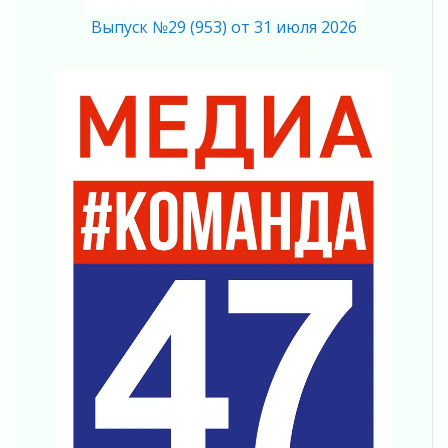
01 августа 2026
Выпуск №29 (953) от 31 июля 2026
Айда на пляж!
01 августа 2026
Один в поле — не воин
01 августа 2026
Пик топливного кризиса в регионе прошёл
31 июля 2026
О мужестве, долге и стойкости
31 июля 2026
Ленинградцы — бойцам «Барс-Ленинградец»
31 июля 2026
Маршрутами будущего — к заветной цели
31 июля 2026
«Корвет» на страже
31 июля 2026
Правила для жизни
31 июля 2026
С рабочим визитом
31 июля 2026