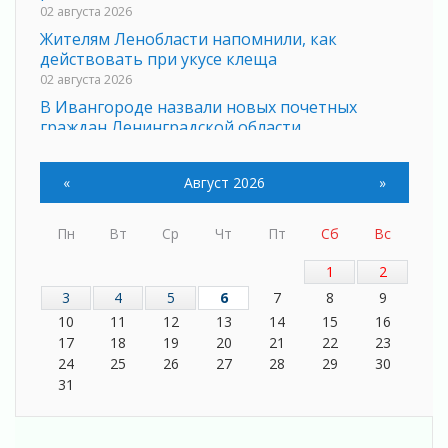
02 августа 2026
Жителям Ленобласти напомнили, как
действовать при укусе клеща
02 августа 2026
В Ивангороде назвали новых почетных
граждан Ленинградской области
02 августа 2026
Готовность №1
«
Август 2026
»
02 августа 2026
Километровые столбы «Дороги жизни»
Пн
Вт
Ср
Чт
Пт
Сб
Вс
отправили на реставрацию
02 августа 2026
1
2
Ленобласть внедрила передовую подготовку
3
4
5
6
7
8
9
операторов БПЛА
10
11
12
13
14
15
16
02 августа 2026
17
18
19
20
21
22
23
В Ивангороде появилась «Избушка-
24
25
26
27
28
29
30
воробушка»
31
02 августа 2026
Юхла, мука, кантеле и Водяной
01 августа 2026