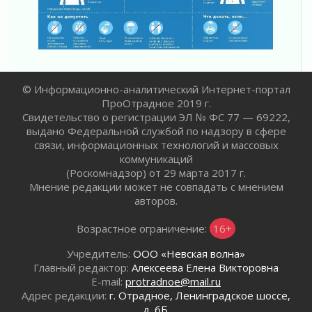
30 июля 2026
Заблудившегося пенсионера вывели из леса в
Тосненском районе
30 июля 2026
Редкие птенцы козодоя вылупились во
Всеволожском районе Ленобласти
© Информационно-аналитический Интернет-портал
30 июля 2026
ПроОтрадное 2019 г.
Свидетельство о регистрации ЭЛ № ФС 77 — 69222,
Изменение расписания 565 автобуса
выдано Федеральной службой по надзору в сфере
30 июля 2026
связи, информационных технологий и массовых
Объявлена продажа инвестиционных паев
коммуникаций
29 июля 2026
(Роскомнадзор) от 29 марта 2017 г.
Мнение редакции может не совпадать с мнением
Пик топливного кризиса в Ленинградской
авторов.
области прошёл
29 июля 2026
Возрастное ограничение:
16+
Ленобласть вошла в двадцатку лидеров по
освещению нацпроектов в СМИ
Учредитель:
ООО «Невская волна»
29 июля 2026
Главный редактор:
Алексеева Елена Викторовна
E-mail:
protradnoe@mail.ru
Легкоатлеты Ленинградской области вошли в
Адрес редакции:
г. Отрадное, Ленинградское шоссе,
пятерку сильнейших на Первенстве России
д. 6Б.
29 июля 2026