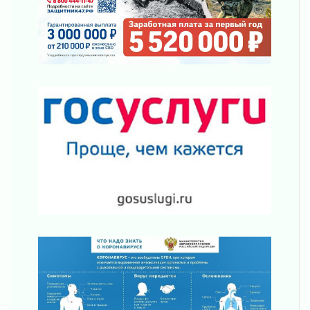
Путешествие к западным рубежам
30 июля 2026
Лаголовская общеобразовательная школа
откроется к концу сентября
30 июля 2026
Ленобласть наводит порядок на дорогах и в
перевозках
30 июля 2026
Комфортное лето: в Ленобласти 30 июля
ожидается теплая и сухая погода
30 июля 2026
Ладожский мост на трассе «Кола» полностью
закроют для движения в ночь на 31 июля
30 июля 2026
Волейболисты из Всеволожского района
представят Ленинградскую область на
всероссийском финале в Москве
30 июля 2026
«Кубок Защитников Отечества» для
ветеранов СВО стартовал в Выборге