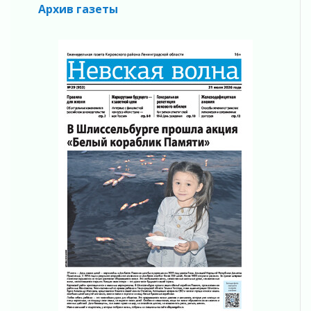
Архив газеты
Лето катится с горки
01 августа 2026
В Ленобласти открылась экспозиция к 150-
летию Билибина
01 августа 2026
Лето без гаджетов
01 августа 2026
Болезнь девственниц и вампиров
01 августа 2026
Безмолвный крик о помощи
01 августа 2026
В музей всей семьёй
01 августа 2026
Без заявлений и очередей
01 августа 2026
Не женское это дело...уверены?
01 августа 2026
Все силы в кулак