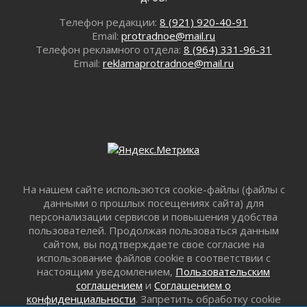
Сотрудница почты в Кингисеппе
Телефон редакции:
8 (921) 920-40-91
инсценировала пожар после кражи почти
Email:
protradnoe@mail.ru
полумиллиона рублей
Телефон рекламного отдела:
8 (964) 331-96-31
29 июля 2026
Email:
reklamaprotradnoe@mail.ru
С помощью камер в Ленобласти выписали
штрафов на 17 миллионов рублей за сброс
мусора
29 июля 2026
Региональная сеть контейнерных площадок
Ленобласти пополнится еще 300 объектами к
2027 году
29 июля 2026
На нашем сайте использются cookie-файлы (файлы с
Спасатели эвакуировали мужчину с
данными о прошлых посещениях сайта) для
поврежденной ногой из леса в Гатчинском
персонализации сервисов и повышения удобства
округе
пользователей. Продолжая пользоваться данным
29 июля 2026
сайтом, вы подтверждаете свое согласие на
использование файлов cookie в соответствии с
353 дома подключили к газу за неделю в
настоящим уведомлением,
Пользовательским
Ленинградской области
соглашением
и
Соглашением о
29 июля 2026
конфиденциальности
. Запретить обработку cookie
Семья из Кингисеппского района вошла в