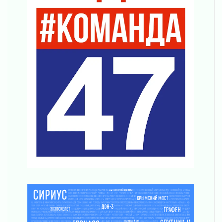
Без риска для здоровья и кошелька
04 августа 2026
Важная информация
04 августа 2026
Что делать со сбережениями
04 августа 2026
Награды нашли строителей
03 августа 2026
Ленобласть повышает производительность
труда в ЖКХ
03 августа 2026
Поддержка волонтерских объединений
03 августа 2026
Ладожский мост полностью закроют на два
часа
03 августа 2026
Музеи Ленобласти обновляют пространства
03 августа 2026
Новая площадка: 2027