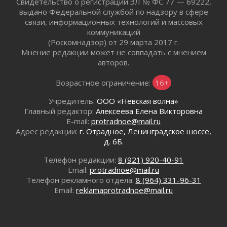
Свидетельство о регистрации ЭЛ № ФС 77 — 69222,
02 августа 2026
выдано Федеральной службой по надзору в сфере
связи, информационных технологий и массовых
Готовность №1
коммуникаций
02 августа 2026
(Роскомнадзор) от 29 марта 2017 г.
Километровые столбы «Дороги жизни»
Мнение редакции может не совпадать с мнением
отправили на реставрацию
авторов.
02 августа 2026
Ленобласть внедрила передовую подготовку
Возрастное ограничение:
16+
операторов БПЛА
Учредитель:
ООО «Невская волна»
02 августа 2026
Главный редактор:
Алексеева Елена Викторовна
В Ивангороде появилась «Избушка-
E-mail:
protradnoe@mail.ru
воробушка»
Адрес редакции:
г. Отрадное, Ленинградское шоссе,
02 августа 2026
д. 6Б.
Юхла, мука, кантеле и Водяной
Телефон редакции:
8 (921) 920-40-91
01 августа 2026
Email:
protradnoe@mail.ru
Лето катится с горки
Телефон рекламного отдела:
8 (964) 331-96-31
01 августа 2026
Email:
reklamaprotradnoe@mail.ru
В Ленобласти открылась экспозиция к 150-
летию Билибина
01 августа 2026