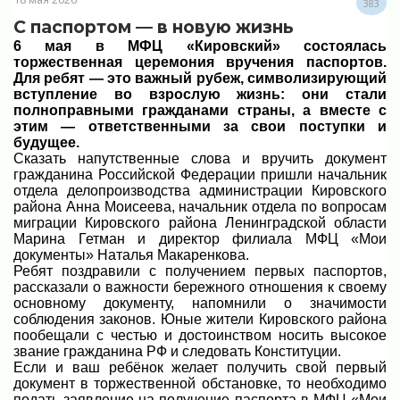
383
С паспортом — в новую жизнь
6 мая в МФЦ «Кировский» состоялась
торжественная церемония вручения паспортов.
Для ребят — это важный рубеж, символизирующий
вступление во взрослую жизнь: они стали
полноправными гражданами страны, а вместе с
этим — ответственными за свои поступки и
будущее.
Сказать напутственные слова и вручить документ
гражданина Российской Федерации пришли начальник
отдела делопроизводства администрации Кировского
района Анна Моисеева, начальник отдела по вопросам
миграции Кировского района Ленинградской области
Марина Гетман и директор филиала МФЦ «Мои
документы» Наталья Макаренкова.
Ребят поздравили с получением первых паспортов,
рассказали о важности бережного отношения к своему
основному документу, напомнили о значимости
соблюдения законов. Юные жители Кировского района
пообещали с честью и достоинством носить высокое
звание гражданина РФ и следовать Конституции.
Если и ваш ребёнок желает получить свой первый
документ в торжественной обстановке, то необходимо
подать заявление на получение паспорта в МФЦ «Мои