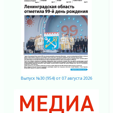
Итоги конкурса «Лучший работник
Кадрового центра – 2026» подведены!
04 августа 2026
Ставка на дисциплину на перекрестках
04 августа 2026
В Ленобласти растет потребление
мобильного трафика
04 августа 2026
Полумрак бьёт по карману
04 августа 2026
Вниманию автомобилистов!
04 августа 2026
Память, сталь и музыка
Выпуск №30 (954) от 07 августа 2026
04 августа 2026
Регион готовится к выборам
04 августа 2026
Никакого принуждения, только письменное
согласие
04 августа 2026