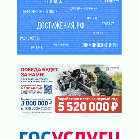
03 августа 2026
Часть медиков в Ленобласти сможет
рассчитывать на доплату от региона
03 августа 2026
За сутки в Ленинградской области
ликвидировали 10 пожаров
03 августа 2026
Клюква наливается, но в корзинку пока не
просится
03 августа 2026
Строительные компании Ленобласти
подняли зарплаты почти на 40% за год
03 августа 2026
Шесть новых жизней в честь дня рождения
Ленинградской области
03 августа 2026
Уроки безопасности для детей и взрослых
03 августа 2026
Ленобласть отмечает День Воздушно-
десантных войск