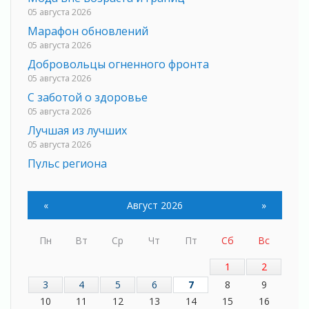
05 августа 2026
Марафон обновлений
05 августа 2026
Добровольцы огненного фронта
05 августа 2026
С заботой о здоровье
05 августа 2026
Лучшая из лучших
05 августа 2026
Пульс региона
05 августа 2026
«Результат командный, заслуга каждого
«
Август 2026
»
ведомства и муниципалитета»
05 августа 2026
Пн
Вт
Ср
Чт
Пт
Сб
Вс
Вдохновлять, просвещать и объединять!
05 августа 2026
1
2
Не оставят в беде
3
4
5
6
7
8
9
05 августа 2026
10
11
12
13
14
15
16