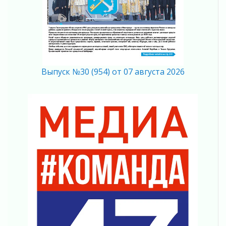
04 августа 2026
Без риска для здоровья и кошелька
04 августа 2026
Важная информация
04 августа 2026
Что делать со сбережениями
Выпуск №30 (954) от 07 августа 2026
04 августа 2026
Награды нашли строителей
03 августа 2026
Ленобласть повышает производительность
труда в ЖКХ
03 августа 2026
Поддержка волонтерских объединений
03 августа 2026
Ладожский мост полностью закроют на два
часа
03 августа 2026
Музеи Ленобласти обновляют пространства
03 августа 2026