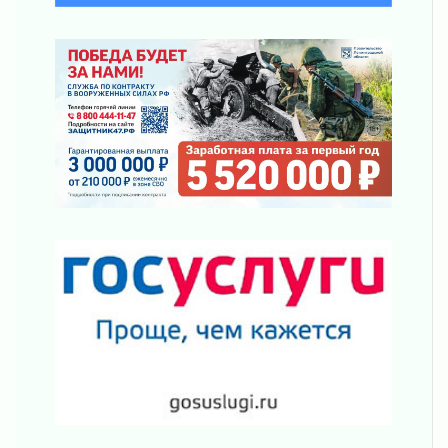
Ленобласть отмечает День Воздушно-
десантных войск
02 августа 2026
«Активное лето»
02 августа 2026
Ленобласть отметила заслуги жителей перед
регионом и страной
02 августа 2026
Ладога — не пруд
02 августа 2026
ПСК через Гослуслуги напомнит жителям
Ленинградской области о неоплаченных
счетах
02 августа 2026
Пропавшего подростка нашли в Кировском
районе Ленобласти
02 августа 2026
Жителям Ленобласти напомнили, как
действовать при укусе клеща
02 августа 2026