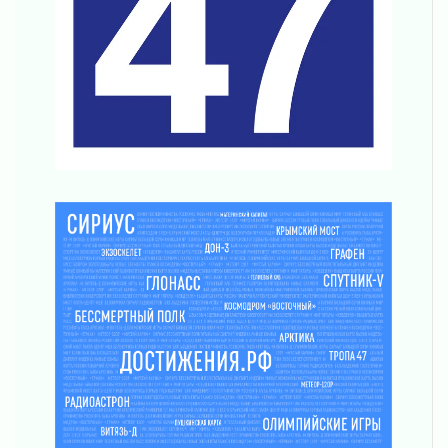
Новая площадка: 2027
03 августа 2026
Часть медиков в Ленобласти сможет
рассчитывать на доплату от региона
03 августа 2026
За сутки в Ленинградской области
ликвидировали 10 пожаров
03 августа 2026
Клюква наливается, но в корзинку пока не
просится
03 августа 2026
Строительные компании Ленобласти
подняли зарплаты почти на 40% за год
03 августа 2026
Шесть новых жизней в честь дня рождения
Ленинградской области
03 августа 2026
Уроки безопасности для детей и взрослых
03 августа 2026