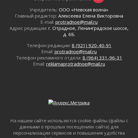
летию Билибина
01 августа 2026
Учредитель:
ООО «Невская волна»
Главный редактор:
Алексеева Елена Викторовна
Лето без гаджетов
E-mail:
protradnoe@mail.ru
01 августа 2026
Адрес редакции:
г. Отрадное, Ленинградское шоссе,
Болезнь девственниц и вампиров
д. 6Б.
01 августа 2026
Телефон редакции:
8 (921) 920-40-91
Безмолвный крик о помощи
Email:
protradnoe@mail.ru
01 августа 2026
Телефон рекламного отдела:
8 (964) 331-96-31
В музей всей семьёй
Email:
reklamaprotradnoe@mail.ru
01 августа 2026
Без заявлений и очередей
01 августа 2026
Не женское это дело...уверены?
01 августа 2026
Все силы в кулак
01 августа 2026
Айда на пляж!
На нашем сайте использются cookie-файлы (файлы с
01 августа 2026
данными о прошлых посещениях сайта) для
персонализации сервисов и повышения удобства
Один в поле — не воин