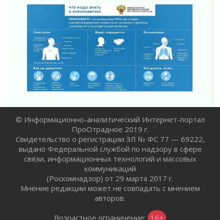
В Ивангороде назвали новых почетных
граждан Ленинградской области
02 августа 2026
Готовность №1
02 августа 2026
Километровые столбы «Дороги жизни»
отправили на реставрацию
02 августа 2026
Ленобласть внедрила передовую подготовку
операторов БПЛА
02 августа 2026
© Информационно-аналитический Интернет-портал
ПроОтрадное 2019 г.
В Ивангороде появилась «Избушка-
Свидетельство о регистрации ЭЛ № ФС 77 — 69222,
воробушка»
выдано Федеральной службой по надзору в сфере
02 августа 2026
связи, информационных технологий и массовых
Юхла, мука, кантеле и Водяной
коммуникаций
01 августа 2026
(Роскомнадзор) от 29 марта 2017 г.
Мнение редакции может не совпадать с мнением
Лето катится с горки
авторов.
01 августа 2026
В Ленобласти открылась экспозиция к 150-
Возрастное ограничение:
16+