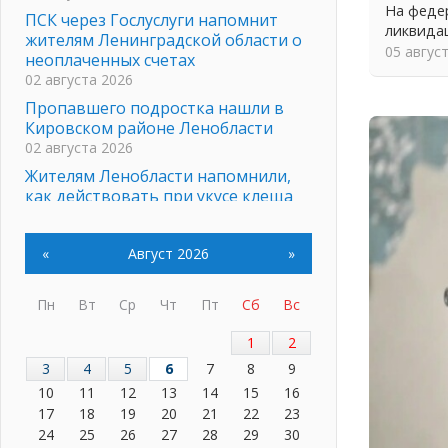
На федер
ПСК через Гослуслуги напомнит
ликвида
жителям Ленинградской области о
05 авгус
неоплаченных счетах
02 августа 2026
Пропавшего подростка нашли в
Кировском районе Ленобласти
02 августа 2026
Жителям Ленобласти напомнили,
как действовать при укусе клеща
02 августа 2026
В Ивангороде назвали новых
«
Август 2026
»
почетных граждан Ленинградской
области
02 августа 2026
Пн
Вт
Ср
Чт
Пт
Сб
Вс
Готовность №1
1
2
02 августа 2026
3
4
5
6
7
8
9
Километровые столбы «Дороги
10
11
12
13
14
15
16
жизни» отправили на реставрацию
17
18
19
20
21
22
23
02 августа 2026
24
25
26
27
28
29
30
Ленобласть внедрила передовую