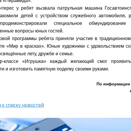
а «Пирамида».
терес у ребят вызвала патрульная машина Госавтоинсп
комили детей с устройством служебного автомобиля, р
 продемонстрировали специальное обмундировани
енные вопросы юных гостей.
овой программы ребята приняли участие в традиционном
те «Мир в красках». Юные художники с удовольствием с
освящённые лету, дружбе и семье.
р-классе «Игрушка» каждый желающий смог проявить
ти и изготовить памятную поделку своими руками.
По информации 
 к списку новостей