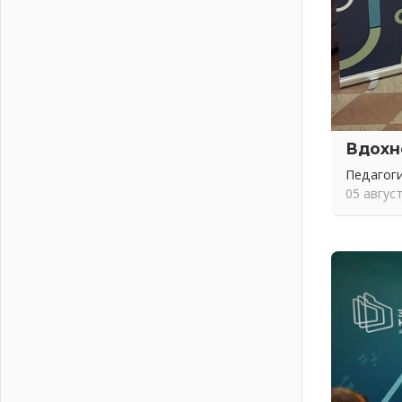
01 августа 2026
Без заявлений и очередей
01 августа 2026
Не женское это дело...уверены?
01 августа 2026
Все силы в кулак
01 августа 2026
Вдохн
Айда на пляж!
Педагоги
01 августа 2026
05 авгус
Один в поле — не воин
01 августа 2026
Пик топливного кризиса в регионе
прошёл
31 июля 2026
О мужестве, долге и стойкости
31 июля 2026
Ленинградцы — бойцам «Барс-
Ленинградец»
31 июля 2026