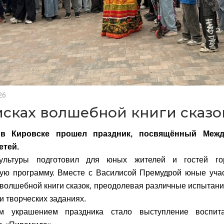
26
исках волшебной книги сказо
 в Кировске прошел праздник, посвящённый Меж
етей.
ультуры подготовил для юных жителей и гостей г
ую программу. Вместе с Василисой Премудрой юные учас
 волшебной книги сказок, преодолевая различные испытания
и творческих заданиях.
м украшением праздника стало выступление воспита