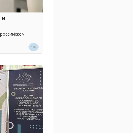
 и
 российском
148