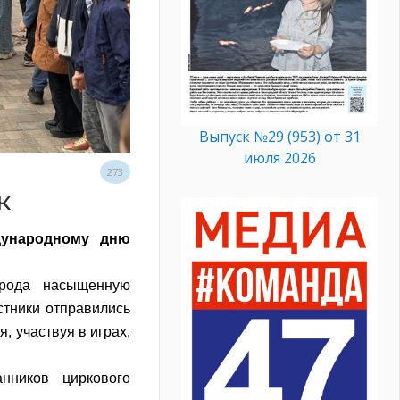
Выпуск №29 (953) от 31
июля 2026
273
к
дународному дню
орода насыщенную
тники отправились
, участвуя в играх,
нников циркового