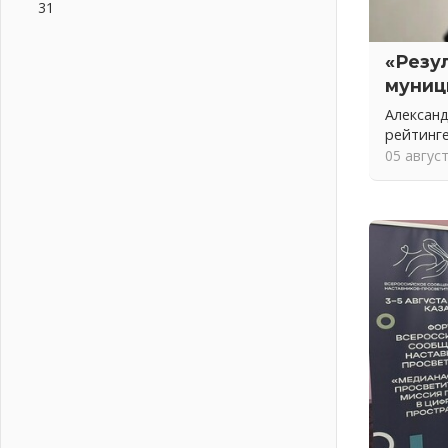
31
подготовку операторов БПЛА
02 августа 2026
«Резу
В Ивангороде появилась
муниц
«Избушка-воробушка»
02 августа 2026
Александ
Юхла, мука, кантеле и Водяной
рейтинг
01 августа 2026
05 авгус
Лето катится с горки
01 августа 2026
В Ленобласти открылась
экспозиция к 150-летию Билибина
01 августа 2026
Лето без гаджетов
01 августа 2026
Болезнь девственниц и вампиров
01 августа 2026
Безмолвный крик о помощи
01 августа 2026
В музей всей семьёй