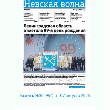
Что делать со сбережениями
04 августа 2026
Награды нашли строителей
03 августа 2026
Ленобласть повышает производительность
труда в ЖКХ
03 августа 2026
Поддержка волонтерских объединений
03 августа 2026
Ладожский мост полностью закроют на два
часа
03 августа 2026
Музеи Ленобласти обновляют пространства
03 августа 2026
Новая площадка: 2027
03 августа 2026
Часть медиков в Ленобласти сможет
Выпуск №30 (954) от 07 августа 2026
рассчитывать на доплату от региона
03 августа 2026