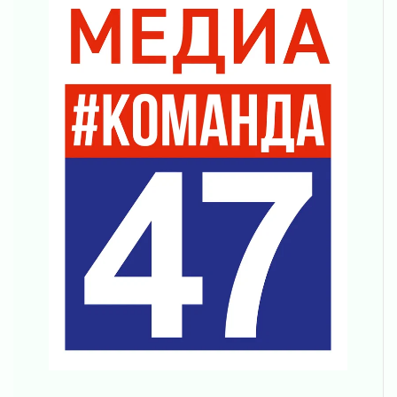
За сутки в Ленинградской области
ликвидировали 10 пожаров
03 августа 2026
Клюква наливается, но в корзинку пока не
просится
03 августа 2026
Строительные компании Ленобласти
подняли зарплаты почти на 40% за год
03 августа 2026
Шесть новых жизней в честь дня рождения
Ленинградской области
03 августа 2026
Уроки безопасности для детей и взрослых
03 августа 2026
Ленобласть отмечает День Воздушно-
десантных войск
02 августа 2026
«Активное лето»
02 августа 2026
Ленобласть отметила заслуги жителей перед