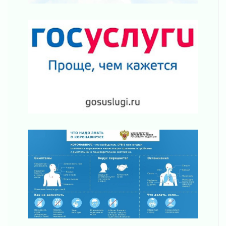
отправили на реставрацию
02 августа 2026
Ленобласть внедрила передовую подготовку
операторов БПЛА
02 августа 2026
В Ивангороде появилась «Избушка-
воробушка»
02 августа 2026
Юхла, мука, кантеле и Водяной
01 августа 2026
Лето катится с горки
01 августа 2026
В Ленобласти открылась экспозиция к 150-
летию Билибина
01 августа 2026
Лето без гаджетов
01 августа 2026
Болезнь девственниц и вампиров
01 августа 2026