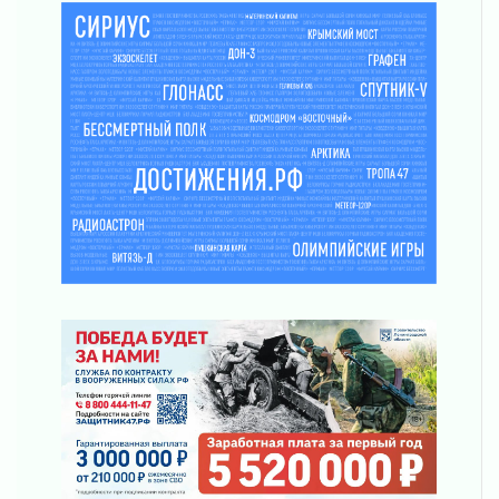
регионом и страной
02 августа 2026
Ладога — не пруд
02 августа 2026
ПСК через Гослуслуги напомнит жителям
Ленинградской области о неоплаченных
счетах
02 августа 2026
Пропавшего подростка нашли в Кировском
районе Ленобласти
02 августа 2026
Жителям Ленобласти напомнили, как
действовать при укусе клеща
02 августа 2026
В Ивангороде назвали новых почетных
граждан Ленинградской области
02 августа 2026
Готовность №1
02 августа 2026
Километровые столбы «Дороги жизни»