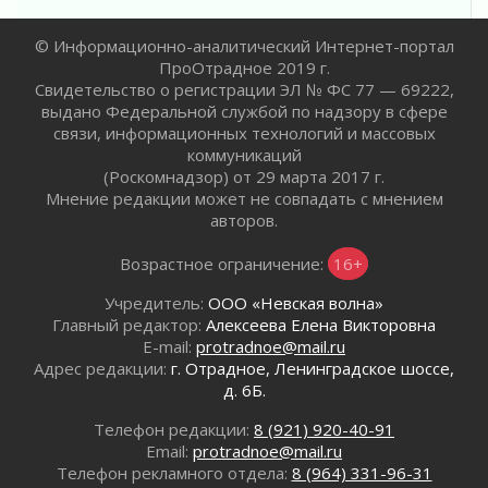
Безмолвный крик о помощи
01 августа 2026
© Информационно-аналитический Интернет-портал
В музей всей семьёй
ПроОтрадное 2019 г.
Свидетельство о регистрации ЭЛ № ФС 77 — 69222,
01 августа 2026
выдано Федеральной службой по надзору в сфере
Без заявлений и очередей
связи, информационных технологий и массовых
01 августа 2026
коммуникаций
Не женское это дело...уверены?
(Роскомнадзор) от 29 марта 2017 г.
01 августа 2026
Мнение редакции может не совпадать с мнением
авторов.
Все силы в кулак
01 августа 2026
Возрастное ограничение:
16+
Айда на пляж!
01 августа 2026
Учредитель:
ООО «Невская волна»
Главный редактор:
Алексеева Елена Викторовна
Один в поле — не воин
E-mail:
protradnoe@mail.ru
01 августа 2026
Адрес редакции:
г. Отрадное, Ленинградское шоссе,
Пик топливного кризиса в регионе прошёл
д. 6Б.
31 июля 2026
Телефон редакции:
8 (921) 920-40-91
О мужестве, долге и стойкости
Email:
protradnoe@mail.ru
31 июля 2026
Телефон рекламного отдела:
8 (964) 331-96-31
Ленинградцы — бойцам «Барс-Ленинградец»