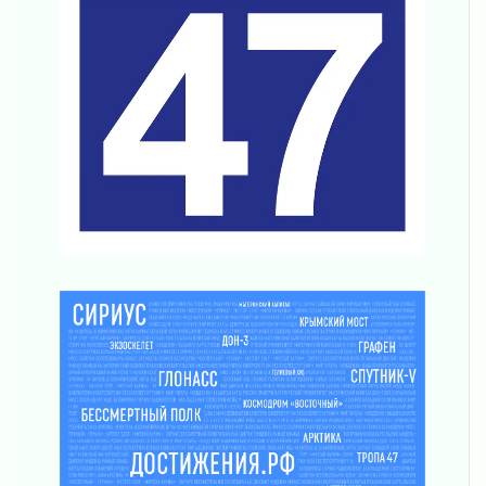
Без заявлений и очередей
01 августа 2026
Не женское это дело...уверены?
01 августа 2026
Все силы в кулак
01 августа 2026
Айда на пляж!
01 августа 2026
Один в поле — не воин
01 августа 2026
Пик топливного кризиса в регионе прошёл
31 июля 2026
О мужестве, долге и стойкости
31 июля 2026
Ленинградцы — бойцам «Барс-Ленинградец»
31 июля 2026
Маршрутами будущего — к заветной цели
31 июля 2026