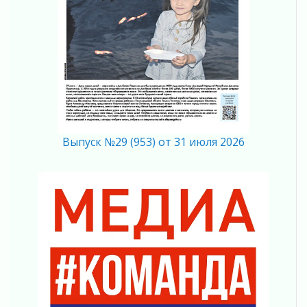
02 августа 2026
В Ивангороде появилась «Избушка-
воробушка»
02 августа 2026
Юхла, мука, кантеле и Водяной
01 августа 2026
Лето катится с горки
01 августа 2026
Выпуск №29 (953) от 31 июля 2026
В Ленобласти открылась экспозиция к 150-
летию Билибина
01 августа 2026
Лето без гаджетов
01 августа 2026
Болезнь девственниц и вампиров
01 августа 2026
Безмолвный крик о помощи
01 августа 2026
В музей всей семьёй
01 августа 2026