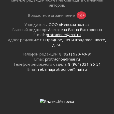
Волейболисты из Всеволожского района
авторов.
представят Ленинградскую область на
всероссийском финале в Москве
Возрастное ограничение:
16+
30 июля 2026
Учредитель:
ООО «Невская волна»
«Кубок Защитников Отечества» для
Главный редактор:
Алексеева Елена Викторовна
ветеранов СВО стартовал в Выборге
E-mail:
protradnoe@mail.ru
30 июля 2026
Адрес редакции:
г. Отрадное, Ленинградское шоссе,
Заблудившегося пенсионера вывели из леса в
д. 6Б.
Тосненском районе
Телефон редакции:
8 (921) 920-40-91
30 июля 2026
Email:
protradnoe@mail.ru
Редкие птенцы козодоя вылупились во
Телефон рекламного отдела:
8 (964) 331-96-31
Всеволожском районе Ленобласти
Email:
reklamaprotradnoe@mail.ru
30 июля 2026
Изменение расписания 565 автобуса
30 июля 2026
Объявлена продажа инвестиционных паев
29 июля 2026
Пик топливного кризиса в Ленинградской
области прошёл
29 июля 2026