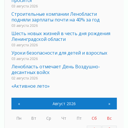
просится
03 августа 2026
Строительные компании Ленобласти
подняли зарплаты почти на 40% за год
03 августа 2026
Шесть новых жизней в честь дня рождения
Ленинградской области
03 августа 2026
Уроки безопасности для детей и взрослых
03 августа 2026
Ленобласть отмечает День Воздушно-
десантных войск
02 августа 2026
«Активное лето»
02 августа 2026
Ленобласть отметила заслуги жителей перед
«
Август 2026
»
регионом и страной
02 августа 2026
Пн
Вт
Ср
Чт
Пт
Сб
Вс
Ладога — не пруд
02 августа 2026