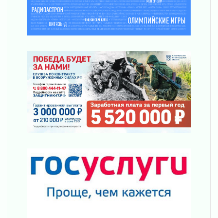
«Корвет» на страже
31 июля 2026
Правила для жизни
31 июля 2026
С рабочим визитом
31 июля 2026
В Шлиссельбурге прошла акция «Белый
кораблик Памяти»
31 июля 2026
Новые возможности для творчества
31 июля 2026
За сухими цифрами — реальная жизнь
31 июля 2026
От инженера-создателя к волонтёрам
«Созидателям»
31 июля 2026
Генеральная репетиция векового юбилея
31 июля 2026
Открытое сердце и стремление делать добро