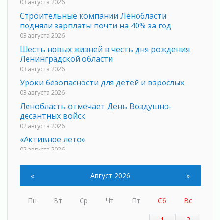
03 августа 2026
Строительные компании Ленобласти
подняли зарплаты почти на 40% за год
03 августа 2026
Шесть новых жизней в честь дня рождения
Ленинградской области
03 августа 2026
Уроки безопасности для детей и взрослых
03 августа 2026
Ленобласть отмечает День Воздушно-
десантных войск
02 августа 2026
«Активное лето»
02 августа 2026
Ленобласть отметила заслуги жителей перед
регионом и страной
«
Август 2026
»
02 августа 2026
Ладога — не пруд
Пн
Вт
Ср
Чт
Пт
Сб
Вс
02 августа 2026
ПСК через Гослуслуги напомнит жителям
1
2