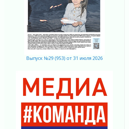
В Ивангороде появилась «Избушка-
воробушка»
02 августа 2026
Юхла, мука, кантеле и Водяной
01 августа 2026
Лето катится с горки
01 августа 2026
В Ленобласти открылась экспозиция к 150-
Выпуск №29 (953) от 31 июля 2026
летию Билибина
01 августа 2026
Лето без гаджетов
01 августа 2026
Болезнь девственниц и вампиров
01 августа 2026
Безмолвный крик о помощи
01 августа 2026
В музей всей семьёй
01 августа 2026