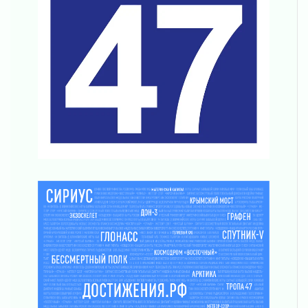
Без заявлений и очередей
01 августа 2026
Не женское это дело...уверены?
01 августа 2026
Все силы в кулак
01 августа 2026
Айда на пляж!
01 августа 2026
Один в поле — не воин
01 августа 2026
Пик топливного кризиса в регионе прошёл
31 июля 2026
О мужестве, долге и стойкости
31 июля 2026
Ленинградцы — бойцам «Барс-Ленинградец»
31 июля 2026
Маршрутами будущего — к заветной цели
31 июля 2026
«Корвет» на страже