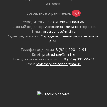
авторов.
представят Ленинградскую область на
всероссийском финале в Москве
Возрастное ограничение:
16+
30 июля 2026
«Кубок Защитников Отечества» для
Учредитель:
ООО «Невская волна»
ветеранов СВО стартовал в Выборге
Главный редактор:
Алексеева Елена Викторовна
30 июля 2026
E-mail:
protradnoe@mail.ru
Адрес редакции:
г. Отрадное, Ленинградское шоссе,
Заблудившегося пенсионера вывели из леса в
д. 6Б.
Тосненском районе
30 июля 2026
Телефон редакции:
8 (921) 920-40-91
Редкие птенцы козодоя вылупились во
Email:
protradnoe@mail.ru
Всеволожском районе Ленобласти
Телефон рекламного отдела:
8 (964) 331-96-31
30 июля 2026
Email:
reklamaprotradnoe@mail.ru
Изменение расписания 565 автобуса
30 июля 2026
Объявлена продажа инвестиционных паев
29 июля 2026
Пик топливного кризиса в Ленинградской
области прошёл
29 июля 2026