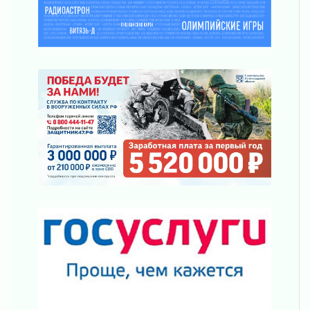
31 июля 2026
Правила для жизни
31 июля 2026
С рабочим визитом
31 июля 2026
В Шлиссельбурге прошла акция «Белый
кораблик Памяти»
31 июля 2026
Новые возможности для творчества
31 июля 2026
За сухими цифрами — реальная жизнь
31 июля 2026
От инженера-создателя к волонтёрам
«Созидателям»
31 июля 2026
Генеральная репетиция векового юбилея
31 июля 2026
Открытое сердце и стремление делать добро
31 июля 2026