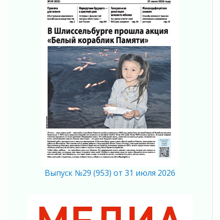
летию Билибина
01 августа 2026
Лето без гаджетов
01 августа 2026
Болезнь девственниц и вампиров
01 августа 2026
Безмолвный крик о помощи
01 августа 2026
В музей всей семьёй
01 августа 2026
Без заявлений и очередей
01 августа 2026
Не женское это дело...уверены?
01 августа 2026
Все силы в кулак
Выпуск №29 (953) от 31 июля 2026
01 августа 2026
Айда на пляж!
01 августа 2026
Один в поле — не воин