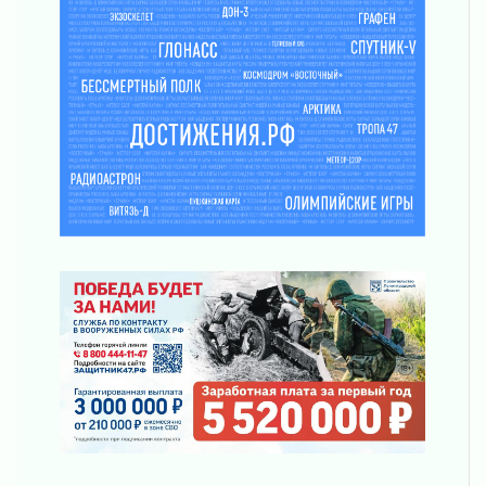
Новые возможности для творчества
31 июля 2026
За сухими цифрами — реальная жизнь
31 июля 2026
От инженера-создателя к волонтёрам
«Созидателям»
31 июля 2026
Генеральная репетиция векового юбилея
31 июля 2026
Открытое сердце и стремление делать добро
31 июля 2026
Давайте разберемся!
30 июля 2026
Круглую ригу в Гатчине отреставрируют в
2027 году
30 июля 2026
Путешествие к западным рубежам
30 июля 2026
Лаголовская общеобразовательная школа
откроется к концу сентября