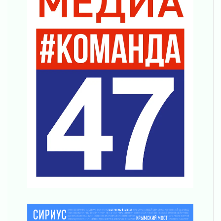
01 августа 2026
Пик топливного кризиса в регионе прошёл
31 июля 2026
О мужестве, долге и стойкости
31 июля 2026
Ленинградцы — бойцам «Барс-Ленинградец»
31 июля 2026
Маршрутами будущего — к заветной цели
31 июля 2026
«Корвет» на страже
31 июля 2026
Правила для жизни
31 июля 2026
С рабочим визитом
31 июля 2026
В Шлиссельбурге прошла акция «Белый
кораблик Памяти»
31 июля 2026