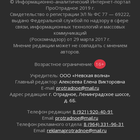
© Информационно-аналитический Интернет-портал
Редкие птенцы козодоя вылупились во
ПроОтрадное 2019 г.
Всеволожском районе Ленобласти
Свидетельство о регистрации ЭЛ № ФС 77 — 69222,
выдано Федеральной службой по надзору в сфере
30 июля 2026
связи, информационных технологий и массовых
Изменение расписания 565 автобуса
коммуникаций
30 июля 2026
(Роскомнадзор) от 29 марта 2017 г.
Объявлена продажа инвестиционных паев
Мнение редакции может не совпадать с мнением
29 июля 2026
авторов.
Пик топливного кризиса в Ленинградской
Возрастное ограничение:
16+
области прошёл
29 июля 2026
Учредитель:
ООО «Невская волна»
Ленобласть вошла в двадцатку лидеров по
Главный редактор:
Алексеева Елена Викторовна
освещению нацпроектов в СМИ
E-mail:
protradnoe@mail.ru
29 июля 2026
Адрес редакции:
г. Отрадное, Ленинградское шоссе,
д. 6Б.
Легкоатлеты Ленинградской области вошли в
пятерку сильнейших на Первенстве России
Телефон редакции:
8 (921) 920-40-91
29 июля 2026
Email:
protradnoe@mail.ru
Сотрудница почты в Кингисеппе
Телефон рекламного отдела:
8 (964) 331-96-31
инсценировала пожар после кражи почти
Email:
reklamaprotradnoe@mail.ru
полумиллиона рублей