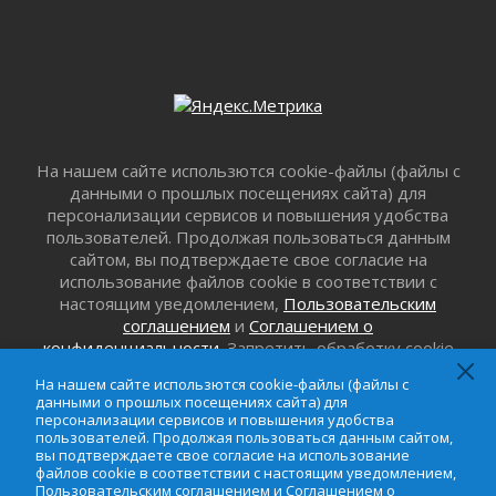
29 июля 2026
С помощью камер в Ленобласти выписали
штрафов на 17 миллионов рублей за сброс
мусора
29 июля 2026
Региональная сеть контейнерных площадок
Ленобласти пополнится еще 300 объектами к
На нашем сайте использются cookie-файлы (файлы с
2027 году
данными о прошлых посещениях сайта) для
29 июля 2026
персонализации сервисов и повышения удобства
Спасатели эвакуировали мужчину с
пользователей. Продолжая пользоваться данным
поврежденной ногой из леса в Гатчинском
сайтом, вы подтверждаете свое согласие на
округе
использование файлов cookie в соответствии с
29 июля 2026
настоящим уведомлением,
Пользовательским
соглашением
и
Соглашением о
353 дома подключили к газу за неделю в
конфиденциальности
. Запретить обработку cookie
Ленинградской области
можно в настройке браузера.
29 июля 2026
На нашем сайте использются cookie-файлы (файлы с
Семья из Кингисеппского района вошла в
данными о прошлых посещениях сайта) для
персонализации сервисов и повышения удобства
число лучших на конкурсе «Семья года»
пользователей. Продолжая пользоваться данным сайтом,
29 июля 2026
вы подтверждаете свое согласие на использование
файлов cookie в соответствии с настоящим уведомлением,
Стихийную свалку строительного мусора
Пользовательским соглашением
и
Соглашением о