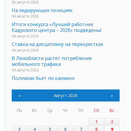
05 августа 2026
На лидирующих позициях
04 августа 2026
Итоги конкурса «Лучший работник
Кадрового центра – 2026» подведены!
04 августа 2026
Ставка на дисциплину на перекрестках
04 августа 2026
В Ленобласти растет потребление
мобильного трафика
04 августа 2026
Полумрак бьёт по карману
04 августа 2026
Вниманию автомобилистов!
«
Август 2026
»
04 августа 2026
Память, сталь и музыка
Пн
Вт
Ср
Чт
Пт
Сб
Вс
04 августа 2026
Регион готовится к выборам
1
2
04 августа 2026
3
4
5
6
7
8
9