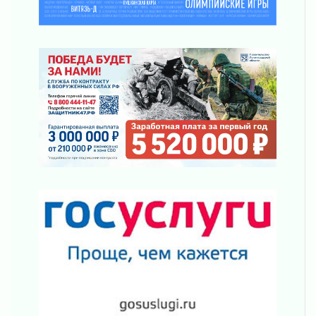
действовать при укусе клеща
02 августа 2026
В Ивангороде назвали новых почетных
граждан Ленинградской области
02 августа 2026
Готовность №1
02 августа 2026
Километровые столбы «Дороги жизни»
отправили на реставрацию
02 августа 2026
Ленобласть внедрила передовую подготовку
операторов БПЛА
02 августа 2026
В Ивангороде появилась «Избушка-
воробушка»
02 августа 2026
Юхла, мука, кантеле и Водяной
01 августа 2026
Лето катится с горки
01 августа 2026