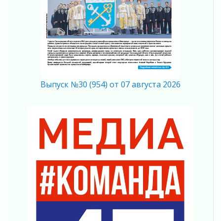
Музеи Ленобласти обновляют пространства
03 августа 2026
Новая площадка: 2027
03 августа 2026
Часть медиков в Ленобласти сможет
рассчитывать на доплату от региона
03 августа 2026
За сутки в Ленинградской области
Выпуск №30 (954) от 07 августа 2026
ликвидировали 10 пожаров
03 августа 2026
Клюква наливается, но в корзинку пока не
просится
03 августа 2026
Строительные компании Ленобласти
подняли зарплаты почти на 40% за год
03 августа 2026
Шесть новых жизней в честь дня рождения
Ленинградской области
03 августа 2026
Уроки безопасности для детей и взрослых