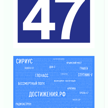
03 августа 2026
Ленобласть отмечает День Воздушно-
десантных войск
02 августа 2026
«Активное лето»
02 августа 2026
Ленобласть отметила заслуги жителей перед
регионом и страной
02 августа 2026
Ладога — не пруд
02 августа 2026
ПСК через Гослуслуги напомнит жителям
Ленинградской области о неоплаченных
счетах
02 августа 2026
Пропавшего подростка нашли в Кировском
районе Ленобласти
02 августа 2026
Жителям Ленобласти напомнили, как